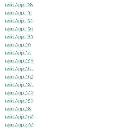
1win App 128
1win App 131
1win App 152
1win App 159
1win App 163
1win App 20
1win App 24
1win App 256
1win App 261
1win App 263
1win App 281
1win App 322
1win App 350
1win App 38
1win App 390
1win App 402