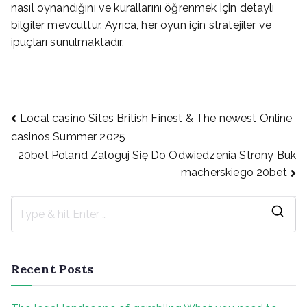
nasıl oynandığını ve kurallarını öğrenmek için detaylı
bilgiler mevcuttur. Ayrıca, her oyun için stratejiler ve
ipuçları sunulmaktadır.
Post
Local casino Sites British Finest & The newest Online
casinos Summer 2025
20bet Poland Zaloguj Się Do Odwiedzenia Strony Buk
navigation
macherskiego 20bet
S
e
a
Recent Posts
r
c