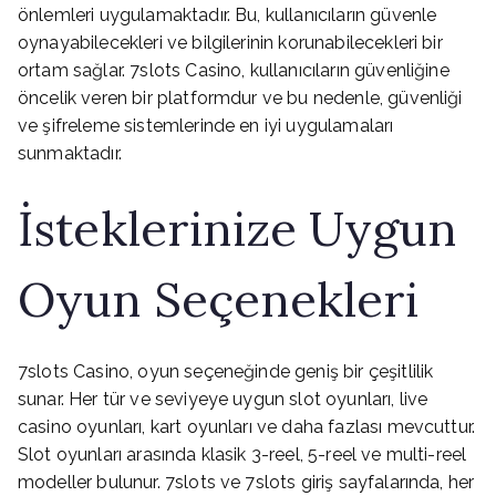
önlemleri uygulamaktadır. Bu, kullanıcıların güvenle
oynayabilecekleri ve bilgilerinin korunabilecekleri bir
ortam sağlar. 7slots Casino, kullanıcıların güvenliğine
öncelik veren bir platformdur ve bu nedenle, güvenliği
ve şifreleme sistemlerinde en iyi uygulamaları
sunmaktadır.
İsteklerinize Uygun
Oyun Seçenekleri
7slots Casino, oyun seçeneğinde geniş bir çeşitlilik
sunar. Her tür ve seviyeye uygun slot oyunları, live
casino oyunları, kart oyunları ve daha fazlası mevcuttur.
Slot oyunları arasında klasik 3-reel, 5-reel ve multi-reel
modeller bulunur. 7slots ve 7slots giriş sayfalarında, her