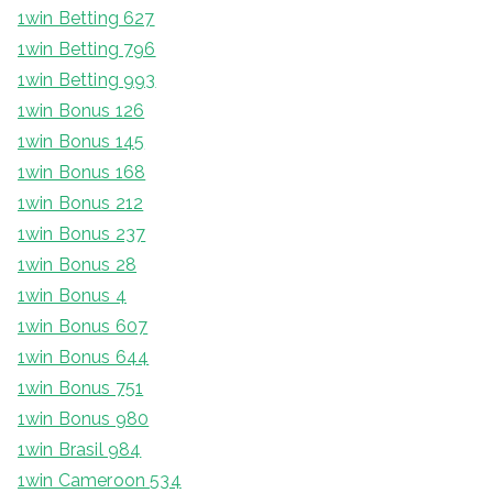
1win Betting 627
1win Betting 796
1win Betting 993
1win Bonus 126
1win Bonus 145
1win Bonus 168
1win Bonus 212
1win Bonus 237
1win Bonus 28
1win Bonus 4
1win Bonus 607
1win Bonus 644
1win Bonus 751
1win Bonus 980
1win Brasil 984
1win Cameroon 534