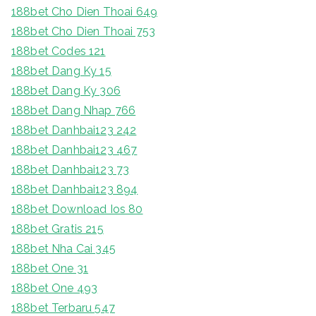
188bet Cho Dien Thoai 649
188bet Cho Dien Thoai 753
188bet Codes 121
188bet Dang Ky 15
188bet Dang Ky 306
188bet Dang Nhap 766
188bet Danhbai123 242
188bet Danhbai123 467
188bet Danhbai123 73
188bet Danhbai123 894
188bet Download Ios 80
188bet Gratis 215
188bet Nha Cai 345
188bet One 31
188bet One 493
188bet Terbaru 547