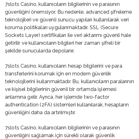
7slots Casino, kullanıcıların bilgilerinin ve parasının
güvenliğini önemsiyor. Bu nedenle, advanced şifreleme
teknolojileri ve güvenli sunucu yapıları kullanılarak veri
koruma politikaları uygulanmaktadır. SSL (Secure
Sockets Layer) sertifikaları ile veri aktarımı güvenli hale
getirilir ve kullanıcıların bilgileri her zaman şifreli bir
şekilde sunucularda depolanır.
7slots Casino, kullanıcıların hesap bilgilerini ve para
transferlerini korumak için en modern güvenlik
teknolojilerini kullanmaktadır. Bu, kullanıcıların paralarının
ve kişisel bilgilerinin güvenli bir ortamda işlemesi
anlamına gelir. Ayrıca, her işlemde two-factor
authentication (2FA) sistemleri kullanılarak, hesapların
güvenliğini daha da artırılmıştır.
7slots Casino, kullanıcıların bilgilerinin ve parasının
güvenliğini sağlamak için sürekli olarak güvenlik