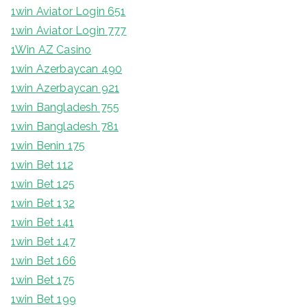
1win Aviator Login 651
1win Aviator Login 777
1Win AZ Casino
1win Azerbaycan 490
1win Azerbaycan 921
1win Bangladesh 755
1win Bangladesh 781
1win Benin 175
1win Bet 112
1win Bet 125
1win Bet 132
1win Bet 141
1win Bet 147
1win Bet 166
1win Bet 175
1win Bet 199