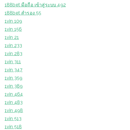
188bet มือถือ เข้าสู่ระบบ 492
188bet สํารอง 55
1vin 109
1vin 156
1vin 21
1vin 233
1vin 283
1vin 311
1vin 347
1vin 359
1vin 389
1vin 464
1vin 483
1vin 498
1vin 513
1vin 518