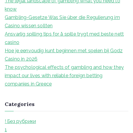
The legal landscape of gambling What you need to
h
know
f
Gambling-Gesetze Was Sie über die Regulierung im
o
Casino wissen sollten
r
Ansvarlig spilling tips for å spille trygt med beste nett
:
casino
Hoe je eenvoudig kunt beginnen met spelen bij Godz
Casino in 2026
The psychological effects of gambling and how they
impact our lives with reliable foreign betting
companies in Greece
Categories
! Без рубрики
1