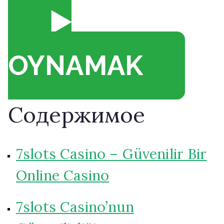
▶️
OYNAMAK
Содержимое
7slots Casino – Güvenilir Bir
Online Casino
7slots Casino’nun