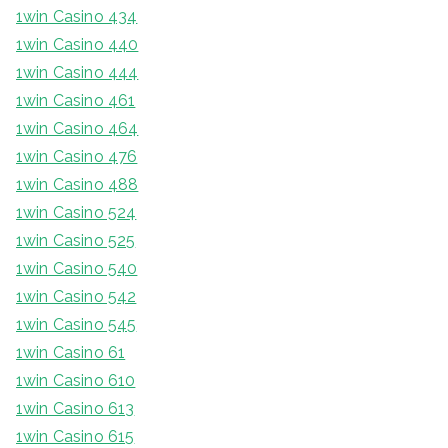
1win Casino 434
1win Casino 440
1win Casino 444
1win Casino 461
1win Casino 464
1win Casino 476
1win Casino 488
1win Casino 524
1win Casino 525
1win Casino 540
1win Casino 542
1win Casino 545
1win Casino 61
1win Casino 610
1win Casino 613
1win Casino 615