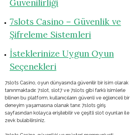
Güvenilirliği
7slots Casino – Güvenlik ve
Şifreleme Sistemleri
İsteklerinize Uygun Oyun
Seçenekleri
7slots Casino, oyun dünyasında güvenilir bir isim olarak
tanınmaktadır. 7slot, slot7 ve 7slots gibi farklı isimlerle
bilinen bu platform, kullanıcıların güvenli ve eğlenceli bir
deneyim yaşamasına olanak tanır. 7slots giriş
sayfasından kolayca erişilebilir ve çeşitli slot oyunları ile
zevk bulabilirsiniz.