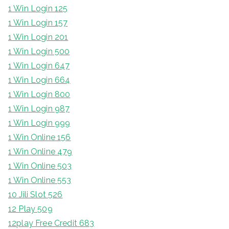
1 Win Login 125
1 Win Login 157
1 Win Login 201
1 Win Login 500
1 Win Login 647
1 Win Login 664
1 Win Login 800
1 Win Login 987
1 Win Login 999
1 Win Online 156
1 Win Online 479
1 Win Online 503
1 Win Online 553
10 Jili Slot 526
12 Play 509
12play Free Credit 683