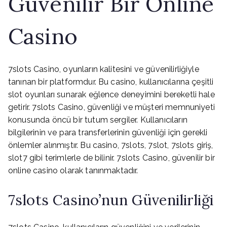
Güvenilir Bir Online
Casino
7slots Casino, oyunların kalitesini ve güvenilirliğiyle
tanınan bir platformdur. Bu casino, kullanıcılarına çeşitli
slot oyunları sunarak eğlence deneyimini bereketli hale
getirir. 7slots Casino, güvenliği ve müşteri memnuniyeti
konusunda öncü bir tutum sergiler. Kullanıcıların
bilgilerinin ve para transferlerinin güvenliği için gerekli
önlemler alınmıştır. Bu casino, 7slots, 7slot, 7slots giriş,
slot7 gibi terimlerle de bilinir. 7slots Casino, güvenilir bir
online casino olarak tanınmaktadır.
7slots Casino’nun Güvenilirliği