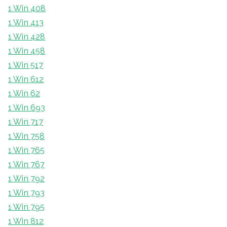
1 Win 408
1 Win 413
1 Win 428
1 Win 458
1 Win 517
1 Win 612
1 Win 62
1 Win 693
1 Win 717
1 Win 758
1 Win 765
1 Win 767
1 Win 792
1 Win 793
1 Win 795
1 Win 812