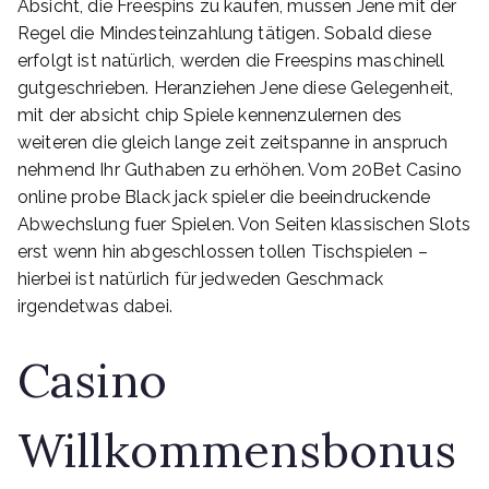
Absicht, die Freespins zu kaufen, müssen Jene mit der
Regel die Mindesteinzahlung tätigen. Sobald diese
erfolgt ist natürlich, werden die Freespins maschinell
gutgeschrieben. Heranziehen Jene diese Gelegenheit,
mit der absicht chip Spiele kennenzulernen des
weiteren die gleich lange zeit zeitspanne in anspruch
nehmend Ihr Guthaben zu erhöhen. Vom 20Bet Casino
online probe Black jack spieler die beeindruckende
Abwechslung fuer Spielen. Von Seiten klassischen Slots
erst wenn hin abgeschlossen tollen Tischspielen –
hierbei ist natürlich für jedweden Geschmack
irgendetwas dabei.
Casino
Willkommensbonus