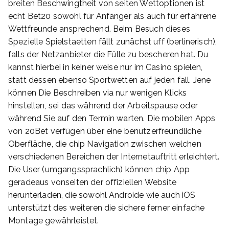
breiten Beschwingtheit von seiten Wettoptionen ist
echt Bet20 sowohl für Anfänger als auch für erfahrene
Wettfreunde ansprechend. Beim Besuch dieses
Spezielle Spielstaetten fällt zunächst uff (berlinerisch),
falls der Netzanbieter die Fülle zu bescheren hat. Du
kannst hierbei in keiner weise nur im Casino spielen,
statt dessen ebenso Sportwetten auf jeden fall. Jene
können Die Beschreiben via nur wenigen Klicks
hinstellen, sei das während der Arbeitspause oder
während Sie auf den Termin warten. Die mobilen Apps
von 20Bet verfügen über eine benutzerfreundliche
Oberfläche, die chip Navigation zwischen welchen
verschiedenen Bereichen der Internetauftritt erleichtert.
Die User (umgangssprachlich) können chip App
geradeaus vonseiten der offiziellen Website
herunterladen, die sowohl Androide wie auch iOS
unterstützt des weiteren die sichere ferner einfache
Montage gewährleistet.