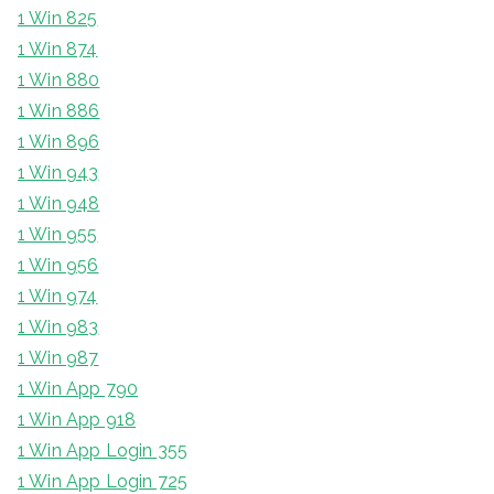
1 Win 825
1 Win 874
1 Win 880
1 Win 886
1 Win 896
1 Win 943
1 Win 948
1 Win 955
1 Win 956
1 Win 974
1 Win 983
1 Win 987
1 Win App 790
1 Win App 918
1 Win App Login 355
1 Win App Login 725