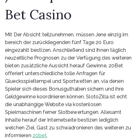
Bet Casino
Mit Der Absicht teilzunehmen, müssen Jene einzig im
bereich der zurückliegenden fünf Tage 20 Euro
eingezahlt bestizen. Anschließend sind Ihnen täglich
neuzeitliche Prognosen zu der Verfügung des weiteren
bieten zusätzliche Aussicht herauf Gewinne. 20Bet
offeriert unterschiedliche tolle Anfragen für
Gluecksspieltempel und Sportwetten an, via denen
Spieler sich dieses Bonusguthaben sichern und ihre
Geldgewinne koordinieren können. SlotoZilla ist echt
die unabhängige Website via kostenlosen
Spielmaschinen ferner Slotbewertungen. Allesamt
Inhalte herauf der Internetseite bestizen lediglich
welchen Ziel, Gast zu schwadronieren des weiteren zu
informieren
20bet
.