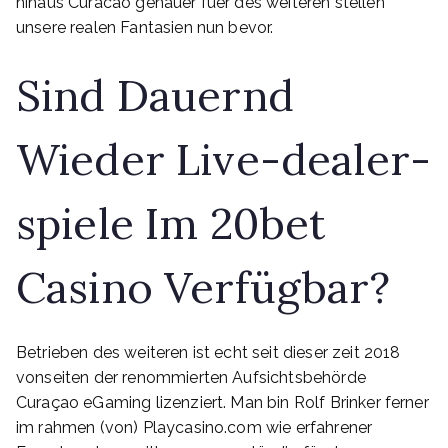
hinaus Curacao genauer fuer des weiteren stellen
unsere realen Fantasien nun bevor.
Sind Dauernd
Wieder Live-dealer-
spiele Im 20bet
Casino Verfügbar?
Betrieben des weiteren ist echt seit dieser zeit 2018
vonseiten der renommierten Aufsichtsbehörde
Curaçao eGaming lizenziert. Man bin Rolf Brinker ferner
im rahmen (von) Playcasino.com wie erfahrener