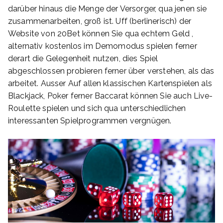
darüber hinaus die Menge der Versorger, qua jenen sie
zusammenarbeiten, groß ist. Uff (berlinerisch) der
Website von 20Bet können Sie qua echtem Geld ,
alternativ kostenlos im Demomodus spielen ferner
derart die Gelegenheit nutzen, dies Spiel
abgeschlossen probieren ferner über verstehen, als das
arbeitet. Ausser Auf allen klassischen Kartenspielen als
Blackjack, Poker ferner Baccarat können Sie auch Live-
Roulette spielen und sich qua unterschiedlichen
interessanten Spielprogrammen vergnügen.