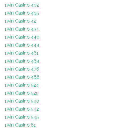
1win Casino 402
1win Casino 405
1win Casino 42
1win Casino 434
1win Casino 440
1win Casino 444
1win Casino 461
1win Casino 464
1win Casino 476
1win Casino 488
1win Casino 524
1win Casino 525
1win Casino 540
1win Casino 542
1win Casino 545
1win Casino 61