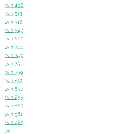
1vin 498
1vin 513
1vin 518
1vin 547
1vin 600
1vin 744
1vin 747
1vin 75
1vin 759
1vin 812
1vin 850
1vin 855
1vin 860
1vin 981
1vin 985
1w