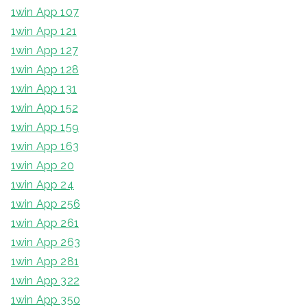
1win App 107
1win App 121
1win App 127
1win App 128
1win App 131
1win App 152
1win App 159
1win App 163
1win App 20
1win App 24
1win App 256
1win App 261
1win App 263
1win App 281
1win App 322
1win App 350