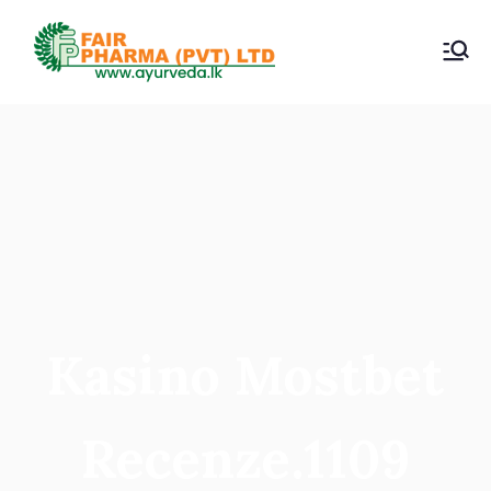
Skip
to
ayurveda.lk
Fairpharma (PVT) Ltd
content
Kasino Mostbet
Recenze.1109