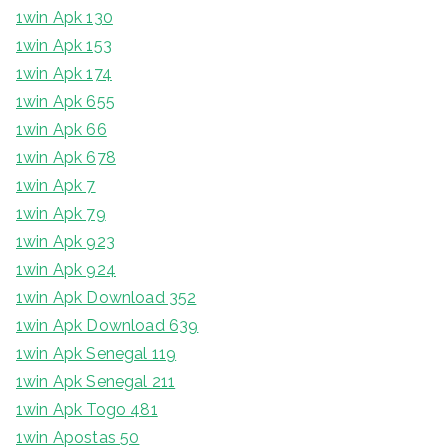
1win Apk 130
1win Apk 153
1win Apk 174
1win Apk 655
1win Apk 66
1win Apk 678
1win Apk 7
1win Apk 79
1win Apk 923
1win Apk 924
1win Apk Download 352
1win Apk Download 639
1win Apk Senegal 119
1win Apk Senegal 211
1win Apk Togo 481
1win Apostas 50