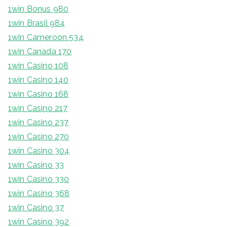
1win Bonus 980
1win Brasil 984
1win Cameroon 534
1win Canada 170
1win Casino 108
1win Casino 140
1win Casino 168
1win Casino 217
1win Casino 237
1win Casino 270
1win Casino 304
1win Casino 33
1win Casino 330
1win Casino 368
1win Casino 37
1win Casino 392