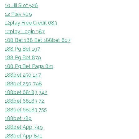
10 Jili Slot 526
12 Play 509
12play Free Credit 683
12play Login 387
188 Bet 188 Bet 188bet 607
188 Pg Bet 197
188 Pg Bet 879
188 Pg Bet Paga 821
188bet 250 147
188bet 250 798
188bet 68183 342
188bet 68183 72
188bet 68183 755
188bet 789
188bet App 349
188bet App 841