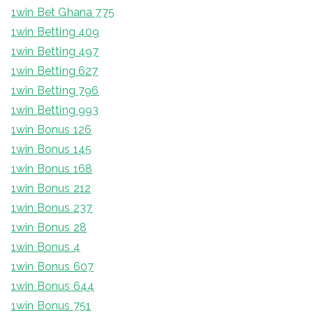
1win Bet Ghana 775
1win Betting 409
1win Betting 497
1win Betting 627
1win Betting 796
1win Betting 993
1win Bonus 126
1win Bonus 145
1win Bonus 168
1win Bonus 212
1win Bonus 237
1win Bonus 28
1win Bonus 4
1win Bonus 607
1win Bonus 644
1win Bonus 751