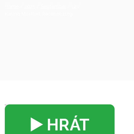
Home
2025
September
12
Kasino Mostbet Recenze.1109
Kasino Mostbet – Recenze
▶️ HRÁT