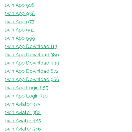
1win App 916
1win App 938
1win App 977
1win App 991
1win App 999
1win App Download 113
1win App Download 389
1win App Download 499
1win App Download 672
1win App Download 966
1win App Login 655
1win App Login 710
1win Aviator 375
1win Aviator 382
1win Aviator 485
1win Aviator 546