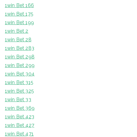
1win Bet 166
1win Bet 175
1win Bet 199
1win Bet 2
1win Bet 28
1win Bet 283
1win Bet 298
1win Bet 299
1win Bet 304
1win Bet 315
1win Bet 325
1win Bet 33
1win Bet 369
1win Bet 423
1win Bet 427
1win Bet 471