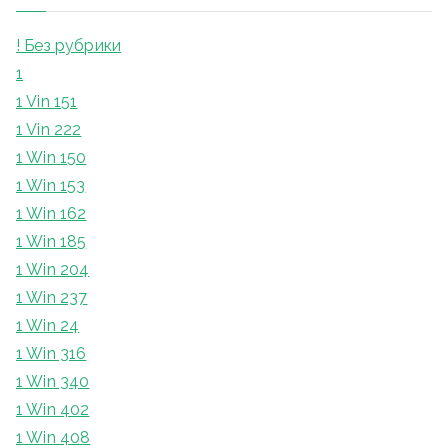
! Без рубрики
1
1 Vin 151
1 Vin 222
1 Win 150
1 Win 153
1 Win 162
1 Win 185
1 Win 204
1 Win 237
1 Win 24
1 Win 316
1 Win 340
1 Win 402
1 Win 408