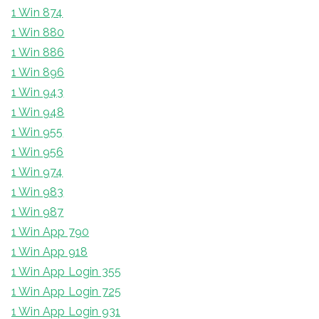
1 Win 874
1 Win 880
1 Win 886
1 Win 896
1 Win 943
1 Win 948
1 Win 955
1 Win 956
1 Win 974
1 Win 983
1 Win 987
1 Win App 790
1 Win App 918
1 Win App Login 355
1 Win App Login 725
1 Win App Login 931