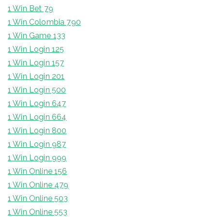
1 Win Bet 79
1 Win Colombia 790
1 Win Game 133
1 Win Login 125
1 Win Login 157
1 Win Login 201
1 Win Login 500
1 Win Login 647
1 Win Login 664
1 Win Login 800
1 Win Login 987
1 Win Login 999
1 Win Online 156
1 Win Online 479
1 Win Online 503
1 Win Online 553