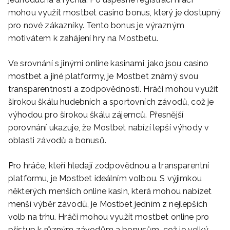
mohou využít mostbet casino bonus, který je dostupný
pro nové zákazníky. Tento bonus je výrazným
motivátem k zahájení hry na Mostbetu.
Ve srovnání s jinými online kasinami, jako jsou casino
mostbet a jiné platformy, je Mostbet známý svou
transparentností a zodpovědností. Hráči mohou využít
širokou škálu hudebních a sportovních závodů, což je
výhodou pro širokou škálu zájemců. Přesnější
porovnání ukazuje, že Mostbet nabízí lepší výhody v
oblasti závodů a bonusů.
Pro hráče, kteří hledají zodpovědnou a transparentní
platformu, je Mostbet ideálním volbou. S výjimkou
některých menších online kasin, která mohou nabízet
menší výběr závodů, je Mostbet jedním z nejlepších
volb na trhu. Hráči mohou využít mostbet online pro
přístup k různým závodům a bonusům, což je velký