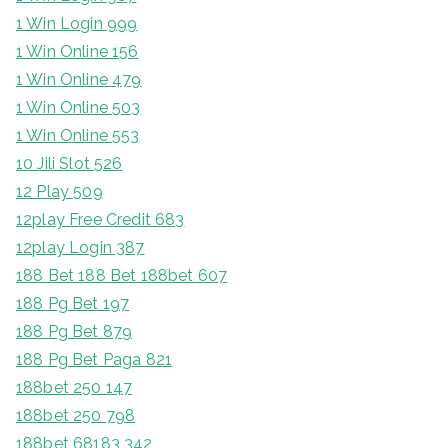
1 Win Login 999
1 Win Online 156
1 Win Online 479
1 Win Online 503
1 Win Online 553
10 Jili Slot 526
12 Play 509
12play Free Credit 683
12play Login 387
188 Bet 188 Bet 188bet 607
188 Pg Bet 197
188 Pg Bet 879
188 Pg Bet Paga 821
188bet 250 147
188bet 250 798
188bet 68183 342