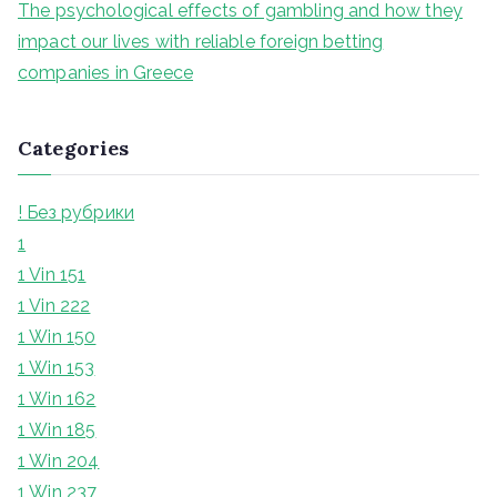
The psychological effects of gambling and how they
impact our lives with reliable foreign betting
companies in Greece
Categories
! Без рубрики
1
1 Vin 151
1 Vin 222
1 Win 150
1 Win 153
1 Win 162
1 Win 185
1 Win 204
1 Win 237