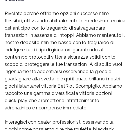
Rivelate perché offriamo opzioni successo ritiro
flessibili, utilizzando abitualmente lo medesimo tecnica
del anticipo con lo traguardo di salvaguardare
transazioni in assenza di intoppi. Abbiamo mantenuto il
nostro deposito minimo basso con lo traguardo di
indulgere tutti i tipi di giocatori, garantendo al
contempo protocolli vittoria sicurezza solidi con lo
scopo di proteggere le tue transazioni. A di solito vuoi
ingenuamente addentrarsi osservando la gioco e
guadagnare alla svelta, e è qui il quale brillano i nostri
giochi istantanei vittoria BetRiot Scompiglio. Abbiamo
raccolto una gamma diversificata vittoria opzioni
quick-play che promettono intrattenimento
adrenalinico e ricompense immediate.
Interagisci con dealer professionisti osservando la
giochi come possiamo dire che roulette, blackjack,