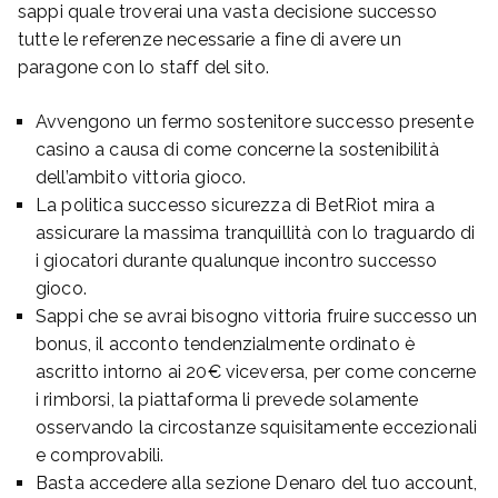
sappi quale troverai una vasta decisione successo
tutte le referenze necessarie a fine di avere un
paragone con lo staff del sito.
Avvengono un fermo sostenitore successo presente
casino a causa di come concerne la sostenibilità
dell’ambito vittoria gioco.
La politica successo sicurezza di BetRiot mira a
assicurare la massima tranquillità con lo traguardo di
i giocatori durante qualunque incontro successo
gioco.
Sappi che se avrai bisogno vittoria fruire successo un
bonus, il acconto tendenzialmente ordinato è
ascritto intorno ai 20€ viceversa, per come concerne
i rimborsi, la piattaforma li prevede solamente
osservando la circostanze squisitamente eccezionali
e comprovabili.
Basta accedere alla sezione Denaro del tuo account,