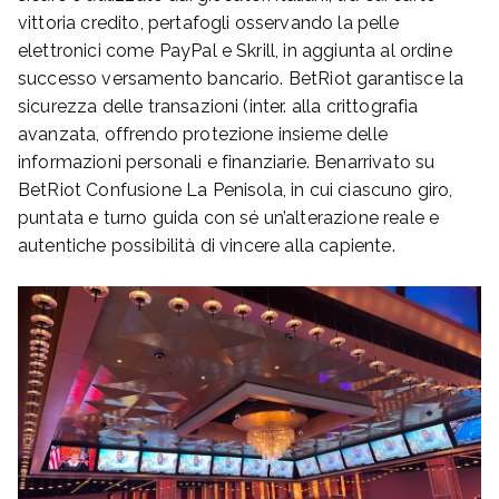
vittoria credito, pertafogli osservando la pelle
elettronici come PayPal e Skrill, in aggiunta al ordine
successo versamento bancario. BetRiot garantisce la
sicurezza delle transazioni (inter. alla crittografia
avanzata, offrendo protezione insieme delle
informazioni personali e finanziarie. Benarrivato su
BetRiot Confusione La Penisola, in cui ciascuno giro,
puntata e turno guida con sé un’alterazione reale e
autentiche possibilità di vincere alla capiente.