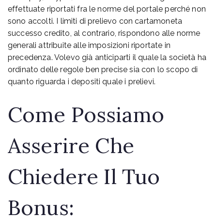
effettuate riportati fra le norme del portale perché non
sono accolti. I limiti di prelievo con cartamoneta
successo credito, al contrario, rispondono alle norme
generali attribuite alle imposizioni riportate in
precedenza. Volevo già anticiparti il quale la società ha
ordinato delle regole ben precise sia con lo scopo di
quanto riguarda i depositi quale i prelievi.
Come Possiamo
Asserire Che
Chiedere Il Tuo
Bonus: