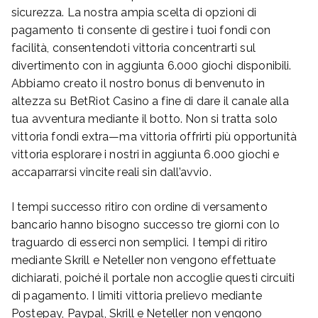
sicurezza. La nostra ampia scelta di opzioni di
pagamento ti consente di gestire i tuoi fondi con
facilità, consentendoti vittoria concentrarti sul
divertimento con in aggiunta 6.000 giochi disponibili.
Abbiamo creato il nostro bonus di benvenuto in
altezza su BetRiot Casino a fine di dare il canale alla
tua avventura mediante il botto. Non si tratta solo
vittoria fondi extra—ma vittoria offrirti più opportunità
vittoria esplorare i nostri in aggiunta 6.000 giochi e
accaparrarsi vincite reali sin dall’avvio.
I tempi successo ritiro con ordine di versamento
bancario hanno bisogno successo tre giorni con lo
traguardo di esserci non semplici. I tempi di ritiro
mediante Skrill e Neteller non vengono effettuate
dichiarati, poiché il portale non accoglie questi circuiti
di pagamento. I limiti vittoria prelievo mediante
Postepay, Paypal, Skrill e Neteller non vengono