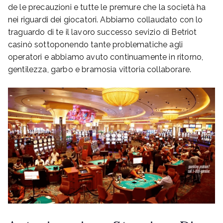
de le precauzioni e tutte le premure che la società ha
nei riguardi dei giocatori. Abbiamo collaudato con lo
traguardo di te il lavoro successo sevizio di Betriot
casinò sottoponendo tante problematiche agli
operatori e abbiamo avuto continuamente in ritorno,
gentilezza, garbo e bramosia vittoria collaborare.