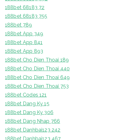
188bet 68183 72
188bet 68183 755
188bet 789
188bet App 349
188bet App 841
188bet App 893
188bet Cho Dien Thoai 189
188bet Cho Dien Thoai 440
188bet Cho Dien Thoai 649
188bet Cho Dien Thoai 753
188bet Codes 121
188bet Dang Ky 15
188bet Dang Ky 306
188bet Dang Nhap 766
188bet Danhbai123 242
188bet Danhbai123 467