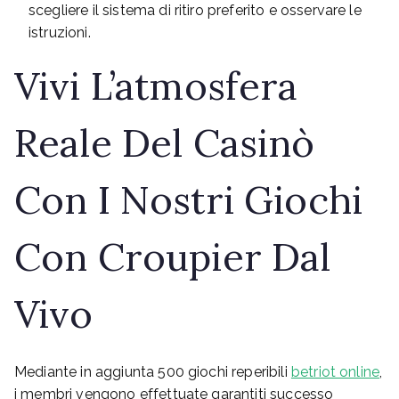
scegliere il sistema di ritiro preferito e osservare le
istruzioni.
Vivi L’atmosfera
Reale Del Casinò
Con I Nostri Giochi
Con Croupier Dal
Vivo
Mediante in aggiunta 500 giochi reperibili
betriot online
,
i membri vengono effettuate garantiti successo