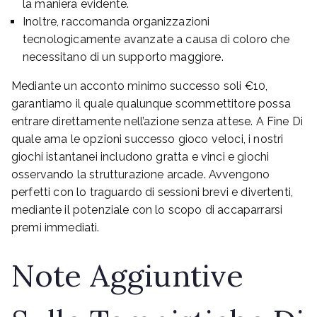
la maniera evidente.
Inoltre, raccomanda organizzazioni
tecnologicamente avanzate a causa di coloro che
necessitano di un supporto maggiore.
Mediante un acconto minimo successo soli €10,
garantiamo il quale qualunque scommettitore possa
entrare direttamente nell’azione senza attese. A Fine Di
quale ama le opzioni successo gioco veloci, i nostri
giochi istantanei includono gratta e vinci e giochi
osservando la strutturazione arcade. Avvengono
perfetti con lo traguardo di sessioni brevi e divertenti,
mediante il potenziale con lo scopo di accaparrarsi
premi immediati.
Note Aggiuntive