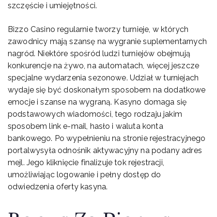
szczęście i umiejętności.
Bizzo Casino regularnie tworzy turnieje, w których
zawodnicy mają szansę na wygranie suplementarnych
nagród. Niektóre spośród ludzi turniejów obejmują
konkurencje na żywo, na automatach, więcej jeszcze
specjalne wydarzenia sezonowe. Udział w turniejach
wydaje się być doskonałym sposobem na dodatkowe
emocje i szanse na wygraną. Kasyno domaga się
podstawowych wiadomości, tego rodzaju jakim
sposobem link e-mail, hasło i waluta konta
bankowego. Po wypełnieniu na stronie rejestracyjnego
portalwysyła odnośnik aktywacyjny na podany adres
mejl. Jego kliknięcie finalizuje tok rejestracji,
umożliwiając logowanie i pełny dostęp do
odwiedzenia oferty kasyna.