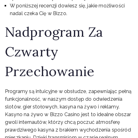
W poniższej recenzji dowiesz się, jakie możliwości
nadal czeka Cię w Bizzo.
Nadprogram Za
Czwarty
Przechowanie
Programy są intuicyjne w obsłudze, zapewniając pełną
funkcjonalność, w naszym dostęp do odwiedzenia
slotów, gier stołowych, kasyna na żywo i reklamy.
Kasyno na żywo w Bizzo Casino jest to idealne obszar
gwoli internautów, którzy chcą poczuć atmosferę
prawdziwego kasyna z brakiem wychodzenia spośród
mieszkaniu. Dzięki transmisjom w czasie realnym