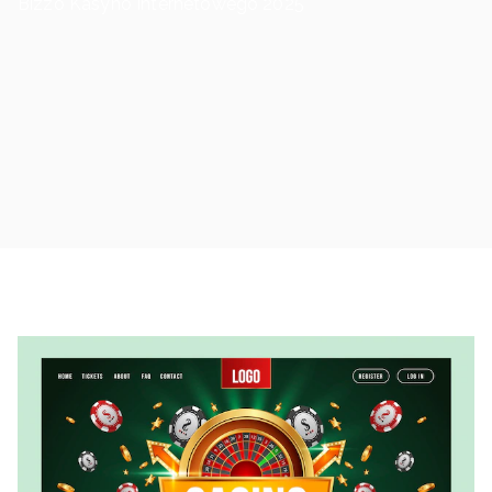
Bizzo Kasyno Internetowego 2025