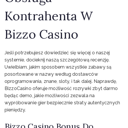
Kontrahenta W
Bizzo Casino
Jeśli potrzebujesz dowiedzieć się więcej o naszej
systemie, docieknij naszą szczegółową recenzję.
Uwielbiam, jakim sposobem wszystkie zabawy są
posortowane w nazwy według dostawców
oprogramowania, znane, sloty, i tak dalej. Naprawdę,
BizzoCasino oferuje możliwość rozrywki zbyt darmo
będąc demo, jakie możliwości zezwala na
wypróbowanie gier bezpiecznie straty autentycznych
pieniędzy.
Bizzo Casino Bonus Do