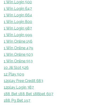
1 Win Login 500
1 Win Login 647
1 Win Login 664
1 Win Login 800
1 Win Login 987
1 Win Login 999
1 Win Online 156
1 Win Online 479
1 Win Online 503
1 Win Online 553
10 Jili Slot 526
12 Play 509
12play Free Credit 683
12play Login 387
188 Bet 188 Bet 188bet 607
188 Pg Bet 197