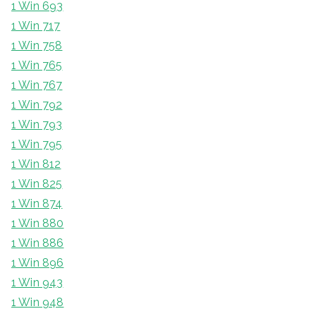
1 Win 693
1 Win 717
1 Win 758
1 Win 765
1 Win 767
1 Win 792
1 Win 793
1 Win 795
1 Win 812
1 Win 825
1 Win 874
1 Win 880
1 Win 886
1 Win 896
1 Win 943
1 Win 948