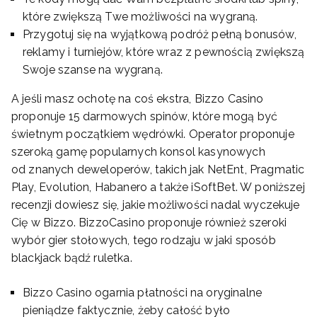
które zwiększą Twe możliwości na wygraną.
Przygotuj się na wyjątkową podróż pełną bonusów,
reklamy i turniejów, które wraz z pewnością zwiększą
Swoje szanse na wygraną.
A jeśli masz ochotę na coś ekstra, Bizzo Casino
proponuje 15 darmowych spinów, które mogą być
świetnym początkiem wędrówki. Operator proponuje
szeroką gamę popularnych konsol kasynowych
od znanych deweloperów, takich jak NetEnt, Pragmatic
Play, Evolution, Habanero a także iSoftBet. W poniższej
recenzji dowiesz się, jakie możliwości nadal wyczekuje
Cię w Bizzo. BizzoCasino proponuje również szeroki
wybór gier stołowych, tego rodzaju w jaki sposób
blackjack bądź ruletka.
Bizzo Casino ogarnia płatności na oryginalne
pieniądze faktycznie, żeby całość było