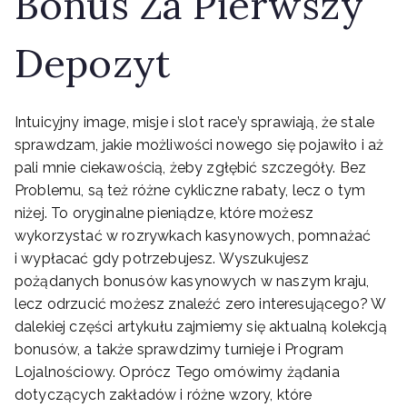
Bonus Za Pierwszy
Depozyt
Intuicyjny image, misje i slot race’y sprawiają, że stale
sprawdzam, jakie możliwości nowego się pojawiło i aż
pali mnie ciekawością, żeby zgłębić szczegóły. Bez
Problemu, są też różne cykliczne rabaty, lecz o tym
niżej. To oryginalne pieniądze, które możesz
wykorzystać w rozrywkach kasynowych, pomnażać
i wypłacać gdy potrzebujesz. Wyszukujesz
pożądanych bonusów kasynowych w naszym kraju,
lecz odrzucić możesz znaleźć zero interesującego? W
dalekiej części artykułu zajmiemy się aktualną kolekcją
bonusów, a także sprawdzimy turnieje i Program
Lojalnościowy. Oprócz Tego omówimy żądania
dotyczących zakładów i różne wzory, które