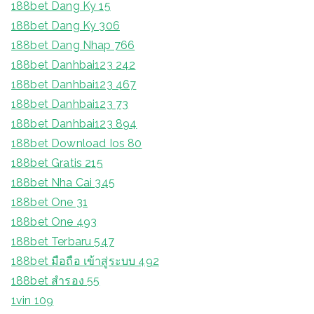
188bet Dang Ky 15
188bet Dang Ky 306
188bet Dang Nhap 766
188bet Danhbai123 242
188bet Danhbai123 467
188bet Danhbai123 73
188bet Danhbai123 894
188bet Download Ios 80
188bet Gratis 215
188bet Nha Cai 345
188bet One 31
188bet One 493
188bet Terbaru 547
188bet มือถือ เข้าสู่ระบบ 492
188bet สํารอง 55
1vin 109