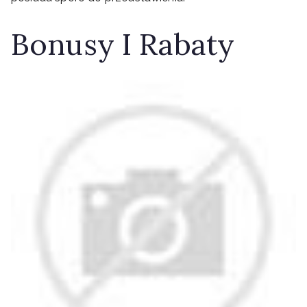
Bonusy I Rabaty