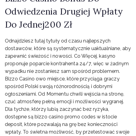
Odwiedzenia Drugiej Wpłaty
Do Jednej200 Zł
Odnajdziesz tutaj tytuły od czasu najlepszych
dostawców, które są systematycznie uaktualniane, aby
zapewnić świeżość i nowości. Co Więcej, kasyno
proponuje poparcie kontrahenta 24/7, więc w żadnym
wypadku nie zostaniesz sam spośród problemem.
Bizzo Casino owo miejsce, które przyciąga graczy
spośród Polski swoją różnorodnością i dobrymi
ogłoszeniami. Od Momentu chwili wejścia na stronę,
czuć atmosferę pełną emocji i możliwości wygranej.
Dla tychże, którzy lubią zaczynać bez ryzyka,
dostępne są bizzo casino promo codes w istocie
deposit, które pozwalają na grę bez konieczności
wpłaty. To świetna możliwość, by przetestować swoje