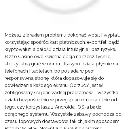
Możesz z brakiem problemu dokonać wpłat i wypłat,
korzystając spośród kart płatniczych, e-portfeli bądź
kryptowalut, a całość działa intuicyjnie i bez ryzyka.
Bizzo Casino owo świetna opcja na rzecz tychże,
którzy lubią grać w obrotu. Kasyno działa płynnie na
telefonach i tabletach, bo posiada w pełni
responsywną stronę, która dopasowuje się do
odwiedzenia każdego ekranu. Odrzucić jesteś
zobligowany ściągać żadnej programów – wszystko
działa bezpośrednio w przeglądarce, niezależnie od
tego, czy korzystasz z Androida, iOS-a bądź
odrębnego systemu. Wszystkie zabawy pochodzą od
czasu topowych dostawców, takich jakim sposobem
Pragmatic Play, NetEnt lub Evolution Gaming.