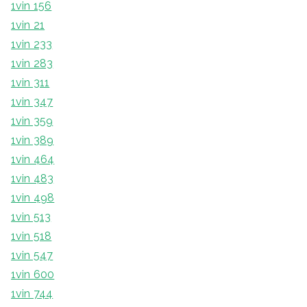
1vin 156
1vin 21
1vin 233
1vin 283
1vin 311
1vin 347
1vin 359
1vin 389
1vin 464
1vin 483
1vin 498
1vin 513
1vin 518
1vin 547
1vin 600
1vin 744