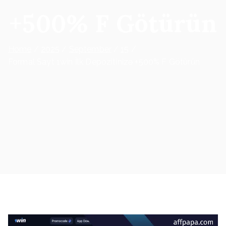
+500% F Götürün
Home
2025
September
15
Formal Sayt 1win İlk Depozitinizə +500% F Götürün