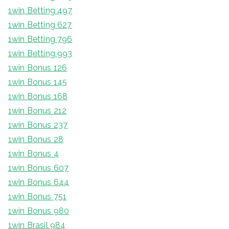
1win Betting 497
1win Betting 627
1win Betting 796
1win Betting 993
1win Bonus 126
1win Bonus 145
1win Bonus 168
1win Bonus 212
1win Bonus 237
1win Bonus 28
1win Bonus 4
1win Bonus 607
1win Bonus 644
1win Bonus 751
1win Bonus 980
1win Brasil 984