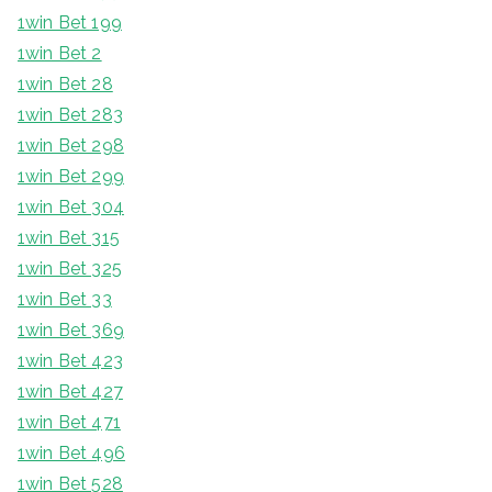
1win Bet 199
1win Bet 2
1win Bet 28
1win Bet 283
1win Bet 298
1win Bet 299
1win Bet 304
1win Bet 315
1win Bet 325
1win Bet 33
1win Bet 369
1win Bet 423
1win Bet 427
1win Bet 471
1win Bet 496
1win Bet 528