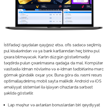
İstifadəçi qaydaları qayğısız etsə, ofis sadəcə seçilmiş
pul kisələrindən və ya bank kartlarından heç birinə pul
çıxara bilməyəcək. Kartın düzgün göstərilmədiyi
təqdirdə pulun çıxarılmasına qadağa da mal. Kompüter
vasitəsilə idman növlərinə və e-idman tədbirlərinə mərc
görmək gündəlik oxşar yox. Buna görə də, rəsmi resurs
optimallaşdırılmış mobil sayta malikdir. Android və iOS
əməliyyat sistemləri ilə işləyən cihazlarda sərbəst
şəkildə göstərilir.
Lap məşhur və axtarılan bonuslardan biri qeydiyyat