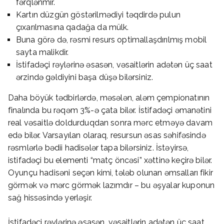
fərqlənmir.
Kartın düzgün göstərilmədiyi təqdirdə pulun
çıxarılmasına qadağa da mülk.
Buna görə də, rəsmi resurs optimallaşdırılmış mobil
sayta malikdir.
İstifadəçi rəylərinə əsasən, vəsaitlərin adətən üç saat
ərzində gəldiyini başa düşə bilərsiniz.
Daha böyük tədbirlərdə, məsələn, aləm çempionatının
finalında bu rəqəm 3%-ə çata bilər. İstifadəçi əmanətini
real vəsaitlə doldurduqdan sonra mərc etməyə davam
edə bilər. Varsayılan olaraq, resursun əsas səhifəsində
rəsmlərlə bədii hadisələr tapa bilərsiniz. İstəyirsə,
istifadəçi bu elementi “matç öncəsi” xəttinə keçirə bilər.
Oyunçu hadisəni seçən kimi, tələb olunan əmsalları fikir
görmək və mərc görmək lazımdır – bu əşyalar kuponun
sağ hissəsində yerləşir.
İstifadəçi rəylərinə əsasən, vəsaitlərin adətən üç saat