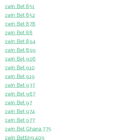
1win Bet 851
1win Bet 852
1win Bet 878
1win Bet 88
1win Bet 894
1win Bet 899
1win Bet 906
1win Bet 910
1win Bet 919
1win Bet 937
1win Bet 967
1win Bet 97
1win Bet 974
1win Bet 977
1win Bet Ghana 775
1win Betting 409