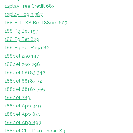
12play Free Credit 683
12play Login 387
188 Bet 188 Bet 188bet 607
188 Pg Bet 197
188 Pg Bet 879
188 Pg Bet Paga 821
188bet 250 147
188bet 250 798
188bet 68183 342
188bet 68183 72
188bet 68183 755
188bet 789
188bet App 349
188bet App 841
188bet App 893
188bet Cho Dien Thoai 189