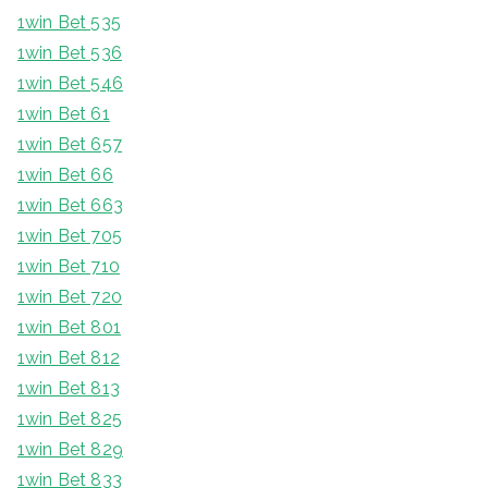
1win Bet 535
1win Bet 536
1win Bet 546
1win Bet 61
1win Bet 657
1win Bet 66
1win Bet 663
1win Bet 705
1win Bet 710
1win Bet 720
1win Bet 801
1win Bet 812
1win Bet 813
1win Bet 825
1win Bet 829
1win Bet 833