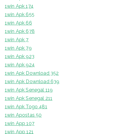
1win Apk 174
1win Apk 655
1win Apk 66
1win Apk 678
1win Apk 7
1win Apk 79
1win Apk 923
1win Apk 924
1win Apk Download 352
1win Apk Download 639
1win Apk Senegal 119
1win Apk Senegal 211
1win Apk Togo 481
1win Apostas 50
1win App 107
1win App 121