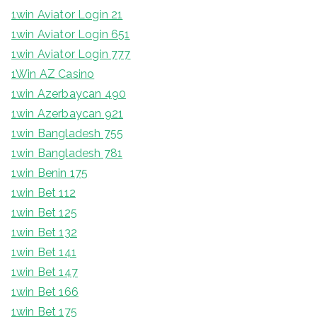
1win Aviator Login 21
1win Aviator Login 651
1win Aviator Login 777
1Win AZ Casino
1win Azerbaycan 490
1win Azerbaycan 921
1win Bangladesh 755
1win Bangladesh 781
1win Benin 175
1win Bet 112
1win Bet 125
1win Bet 132
1win Bet 141
1win Bet 147
1win Bet 166
1win Bet 175