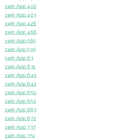
1win App 402
1win App 403
1win App 426
1win App 466
1win App 565
1win App 595
1win App 63
1win App 631
1win App 640
1win App 642
1win App 650
1win App 652
1win App 663
1win App 672
1win App 737
1win App 751