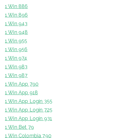
1 Win 886
1 Win 896
1 Win 943
1 Win 948
1 Win 955
1 Win 956
1 Win 974
1 Win 983
1 Win 987
1 Win App 790
1 Win App 918
1 Win App Login 355
1 Win App Login 725
1 Win App Login 931
1 Win Bet 79
1 Win Colombia 790