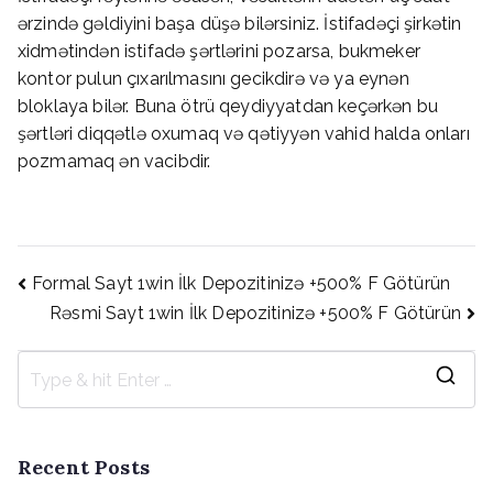
ərzində gəldiyini başa düşə bilərsiniz. İstifadəçi şirkətin
xidmətindən istifadə şərtlərini pozarsa, bukmeker
kontor pulun çıxarılmasını gecikdirə və ya eynən
bloklaya bilər. Buna ötrü qeydiyyatdan keçərkən bu
şərtləri diqqətlə oxumaq və qətiyyən vahid halda onları
pozmamaq ən vacibdir.
Post
Formal Sayt 1win İlk Depozitinizə +500% F Götürün
Rəsmi Sayt 1win İlk Depozitinizə +500% F Götürün
navigation
S
e
a
Recent Posts
r