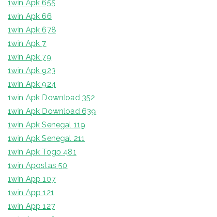
1win Apk 655
1win Apk 66
1win Apk 678
1win Apk 7
1win Apk 79
1win Apk 923
1win Apk 924
1win Apk Download 352
1win Apk Download 639
1win Apk Senegal 119
1win Apk Senegal 211
1win Apk Togo 481
1win Apostas 50
1win App 107
1win App 121
1win App 127