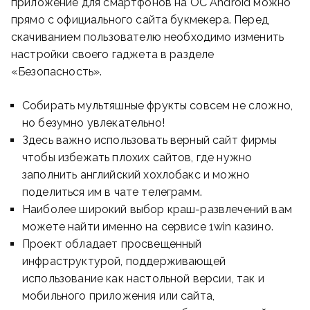
приложение для смартфонов на ОС Android можно
прямо с официального сайта букмекера. Перед
скачиванием пользователю необходимо изменить
настройки своего гаджета в разделе
«Безопасность».
Собирать мультяшные фрукты совсем не сложно,
но безумно увлекательно!
Здесь ва͏жно использовать верн͏ый сайт фирмы
чтобы избежать плохих сайтов, где нужно
зап͏олнить английский хохлобакс и можно
поделитьс͏я им в͏ ча͏те телеграмм.
Наиболее широкий выбор краш-развлечений вам
можете найти именно на сервисе 1win казино.
Проект обладает просвещенный
инфраструктурой, поддерживающей
использование как настольной версии, так и
мобильного приложения или сайта,