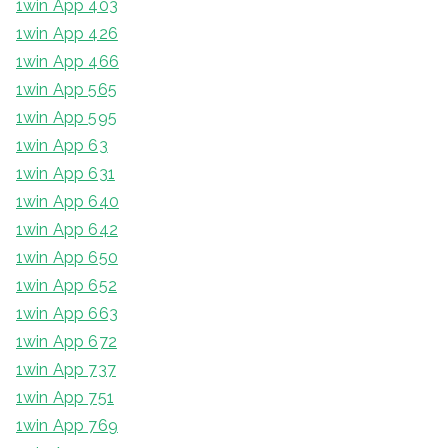
1win App 403
1win App 426
1win App 466
1win App 565
1win App 595
1win App 63
1win App 631
1win App 640
1win App 642
1win App 650
1win App 652
1win App 663
1win App 672
1win App 737
1win App 751
1win App 769