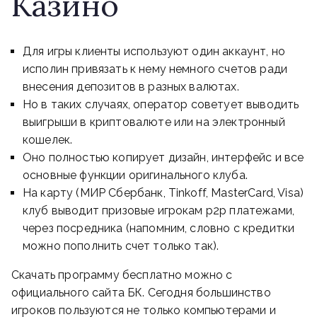
Казино
Для игры клиенты используют один аккаунт, но
исполин привязать к нему немного счетов ради
внесения депозитов в разных валютах.
Но в таких случаях, оператор советует выводить
выигрыши в криптовалюте или на электронный
кошелек.
Оно полностью копирует дизайн, интерфейс и все
основные функции оригинального клуба.
На карту (МИР Сбербанк, Tinkoff, MasterCard, Visa)
клуб выводит призовые игрокам p2p платежами,
через посредника (напомним, словно с кредитки
можно пополнить счет только так).
Скачать программу бесплатно можно с
официального сайта БК. Сегодня большинство
игроков пользуются не только компьютерами и