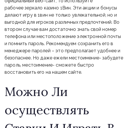
официальный веб-сайт, то используйте
рабочее зеркало казино 1Вин. Эти акции и бонусы
делают игру в 1вин не только увлекательной, но и
выгодной для игроков различных предпочтений. Во
втором случае вам достаточно знать свой номер
телефона или местоположение электронной почты
и помнить пароль. Рекомендуем сохранить его в
менеджере паролей – это предполагает удобнее и
безопаснее. Но даже ежели местоимение- забудете
пароль, местоимение- сможете быстро
восстановить его на нашем сайте.
Можно Ли
осуществлять