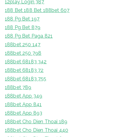
12play Login 387
188 Bet 188 Bet 188bet 607
188 Pg Bet 197
188 Pg Bet 879
188 Pg Bet Paga 821
188bet 250 147
188bet 250 798
188bet 68183 342
188bet 68183 72
188bet 68183 755
188bet 789
188bet App 349
188bet App 841
188bet App 893
188bet Cho Dien Thoai 189
188bet Cho Dien Thoai 440