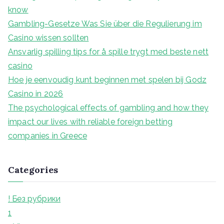
h
know
f
Gambling-Gesetze Was Sie über die Regulierung im
o
Casino wissen sollten
r
Ansvarlig spilling tips for å spille trygt med beste nett
:
casino
Hoe je eenvoudig kunt beginnen met spelen bij Godz
Casino in 2026
The psychological effects of gambling and how they
impact our lives with reliable foreign betting
companies in Greece
Categories
! Без рубрики
1