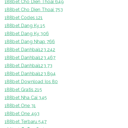
188bet Cho Dien Thoai 649
188bet Cho Dien Thoai 753
188bet Codes 121
188bet Dang Ky 15
188bet Dang Ky 306
188bet Dang Nhap 766
188bet Danhbai123 242
188bet Danhbai123 467
188bet Danhbai123 73
188bet Danhbai123 894
188bet Download Ios 80
188bet Gratis 215
188bet Nha Cai 345
188bet One 31
188bet One 493
188bet Terbaru 547