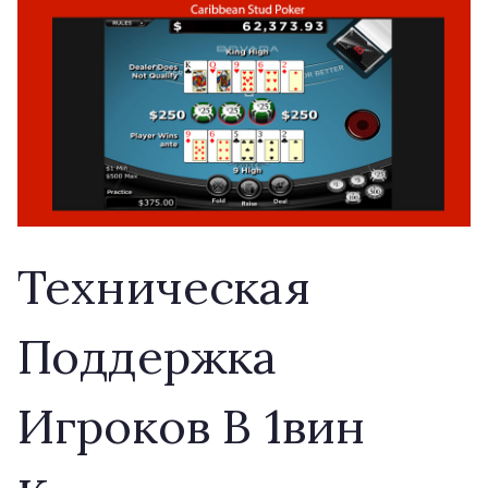
Техническая
Поддержка
Игроков В 1вин