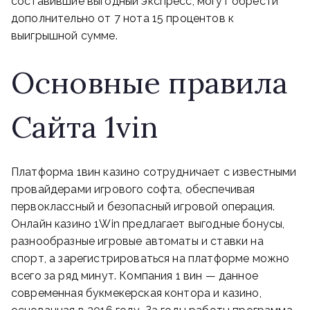
составившие выгодный экспресс, могут обрести
дополнительно от 7 нота 15 процентов к
выигрышной сумме.
Основные правила
Сайта 1vin
Платформа 1вин казино сотрудничает с известными
провайдерами игрового софта, обеспечивая
первоклассный и безопасный игровой операция.
Онлайн казино 1Win предлагает выгодные бонусы,
разнообразные игровые автоматы и ставки на
спорт, а зарегистрироваться на платформе можно
всего за ряд минут. Компания 1 вин — данное
современная букмекерская контора и казино,