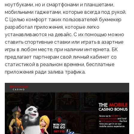
ноутбуками, но и смартфонами и планшетами,
мобильными гаджетами, которые всегда под рукой.
С Целью комфорт таких пользователей букмекер
разработал приложения, которые легко
устанавливаются на девайс. С их помощью можно
ставить спортивные ставки или играть в азартные
игры в любом месте, при наличии интернета. БК
предлагает партнерам свой личный кабинет со
статистикой в реальном времени, бесплатные
приложения ради залива трафика.