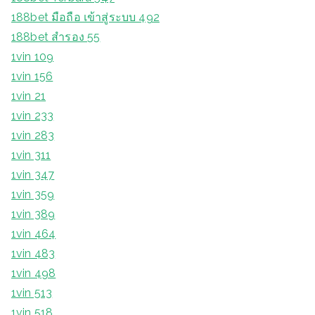
188bet มือถือ เข้าสู่ระบบ 492
188bet สํารอง 55
1vin 109
1vin 156
1vin 21
1vin 233
1vin 283
1vin 311
1vin 347
1vin 359
1vin 389
1vin 464
1vin 483
1vin 498
1vin 513
1vin 518