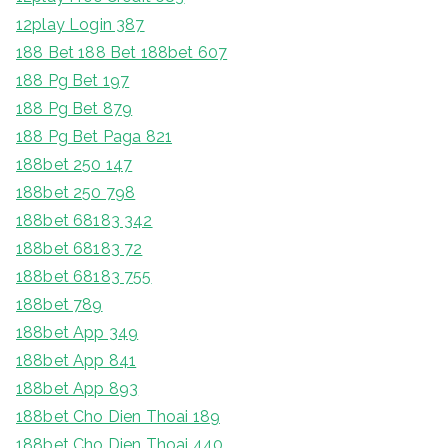
12play Login 387
188 Bet 188 Bet 188bet 607
188 Pg Bet 197
188 Pg Bet 879
188 Pg Bet Paga 821
188bet 250 147
188bet 250 798
188bet 68183 342
188bet 68183 72
188bet 68183 755
188bet 789
188bet App 349
188bet App 841
188bet App 893
188bet Cho Dien Thoai 189
188bet Cho Dien Thoai 440