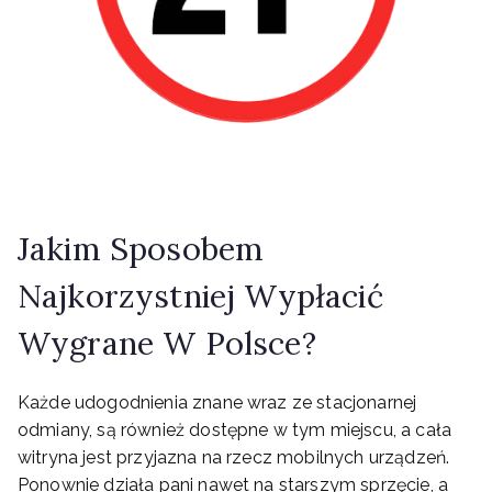
Jakim Sposobem
Najkorzystniej Wypłacić
Wygrane W Polsce?
Każde udogodnienia znane wraz ze stacjonarnej
odmiany, są również dostępne w tym miejscu, a cała
witryna jest przyjazna na rzecz mobilnych urządzeń.
Ponownie działa pani nawet na starszym sprzęcie, a