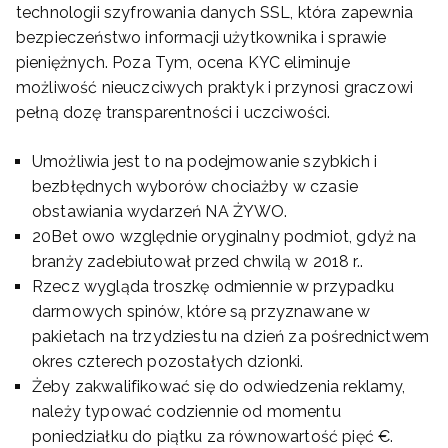
technologii szyfrowania danych SSL, która zapewnia
bezpieczeństwo informacji użytkownika i sprawie
pieniężnych. Poza Tym, ocena KYC eliminuje
możliwość nieuczciwych praktyk i przynosi graczowi
pełną dozę transparentności i uczciwości.
Umożliwia jest to na podejmowanie szybkich i
bezbłędnych wyborów chociażby w czasie
obstawiania wydarzeń NA ŻYWO.
20Bet owo względnie oryginalny podmiot, gdyż na
branży zadebiutował przed chwilą w 2018 r..
Rzecz wygląda troszkę odmiennie w przypadku
darmowych spinów, które są przyznawane w
pakietach na trzydziestu na dzień za pośrednictwem
okres czterech pozostałych dzionki.
Żeby zakwalifikować się do odwiedzenia reklamy,
należy typować codziennie od momentu
poniedziałku do piątku za równowartość pięć €.