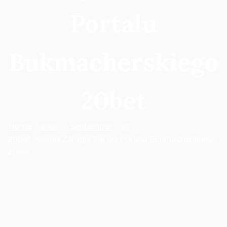
Portalu
Bukmacherskiego
20bet
Home
2025
September
15
20bet Poland Zaloguj Się Do Portalu Bukmacherskiego
20bet