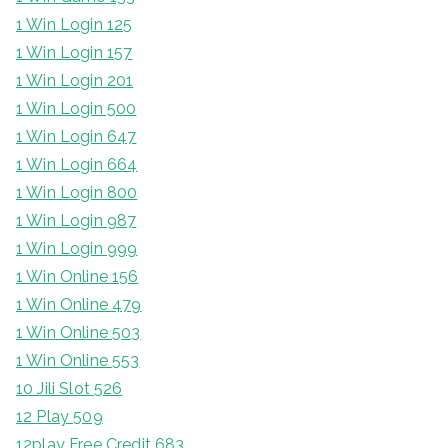
1 Win Login 125
1 Win Login 157
1 Win Login 201
1 Win Login 500
1 Win Login 647
1 Win Login 664
1 Win Login 800
1 Win Login 987
1 Win Login 999
1 Win Online 156
1 Win Online 479
1 Win Online 503
1 Win Online 553
10 Jili Slot 526
12 Play 509
12play Free Credit 683