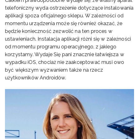
Całkiem prawdopodobne wydaje się, że własny aparat
telefoniczny wyda ostrzeżenie dotyczące instalowania
aplikacji spoza oficjalnego sklepu. W zależności od
momentu urządzenia może się również okazać, że
będzie konieczność zezwolić na ten proces w
ustawieniach. Instalacja aplikacji różni się w zależności
od momentu programu operacyjnego, z jakiego
korzystamy. Wydaje Się pani znacznie łatwiejsza w
wypadku iOS, chociaż nie zaakceptować musi owo
być większym wyzwaniem także na rzecz
użytkowników Androidów.