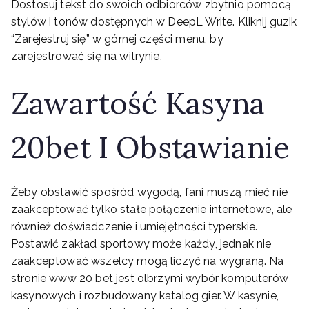
Dostosuj tekst do swoich odbiorców zbytnio pomocą
stylów i tonów dostępnych w DeepL Write. Kliknij guzik
“Zarejestruj się” w górnej części menu, by
zarejestrować się na witrynie.
Zawartość Kasyna
20bet I Obstawianie
Żeby obstawić spośród wygodą, fani muszą mieć nie
zaakceptować tylko stałe połączenie internetowe, ale
również doświadczenie i umiejętności typerskie.
Postawić zakład sportowy może każdy, jednak nie
zaakceptować wszelcy mogą liczyć na wygraną. Na
stronie www 20 bet jest olbrzymi wybór komputerów
kasynowych i rozbudowany katalog gier. W kasynie,