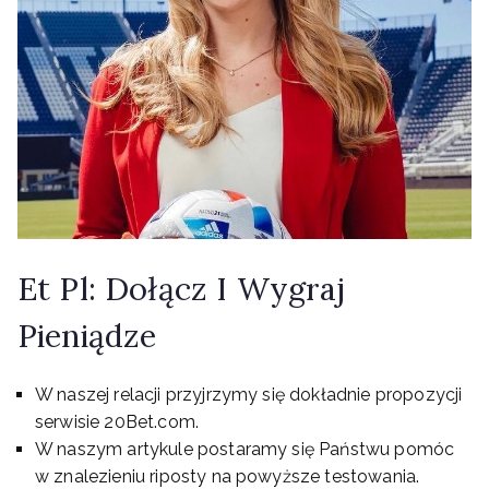
Et Pl: Dołącz I Wygraj
Pieniądze
W naszej relacji przyjrzymy się dokładnie propozycji
serwisie 20Bet.com.
W naszym artykule postaramy się Państwu pomóc
w znalezieniu riposty na powyższe testowania.