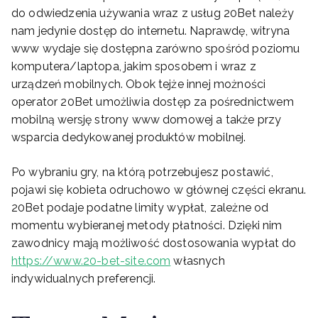
do odwiedzenia używania wraz z usług 20Bet należy
nam jedynie dostęp do internetu. Naprawdę, witryna
www wydaje się dostępna zarówno spośród poziomu
komputera/laptopa, jakim sposobem i wraz z
urządzeń mobilnych. Obok tejże innej możności
operator 20Bet umożliwia dostęp za pośrednictwem
mobilną wersję strony www domowej a także przy
wsparcia dedykowanej produktów mobilnej.
Po wybraniu gry, na którą potrzebujesz postawić,
pojawi się kobieta odruchowo w głównej części ekranu.
20Bet podaje podatne limity wypłat, zależne od
momentu wybieranej metody płatności. Dzięki nim
zawodnicy mają możliwość dostosowania wypłat do
https://www.20-bet-site.com
własnych
indywidualnych preferencji.