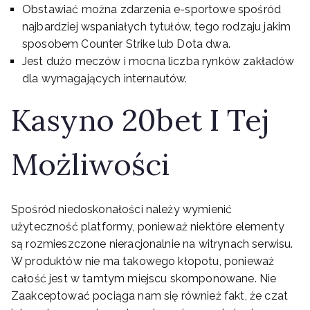
Obstawiać można zdarzenia e-sportowe spośród
najbardziej wspaniałych tytułów, tego rodzaju jakim
sposobem Counter Strike lub Dota dwa.
Jest dużo meczów i mocna liczba rynków zakładów
dla wymagających internautów.
Kasyno 20bet I Tej
Możliwości
Spośród niedoskonałości należy wymienić
użyteczność platformy, ponieważ niektóre elementy
są rozmieszczone nieracjonalnie na witrynach serwisu.
W produktów nie ma takowego kłopotu, ponieważ
całość jest w tamtym miejscu skomponowane. Nie
Zaakceptować pociąga nam się również fakt, że czat