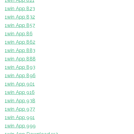
1win App 821
1win App 823
1win App 832
1win App 857
1win App 86
1win App 862
1win App 883
1win App 888
1win App 893
1win App 896
1win App 901
1win App 916
1win App 938
1win App 977
1win App 991
1win App 999