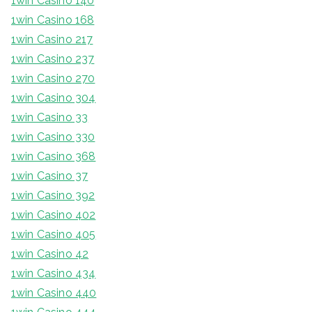
1win Casino 140
1win Casino 168
1win Casino 217
1win Casino 237
1win Casino 270
1win Casino 304
1win Casino 33
1win Casino 330
1win Casino 368
1win Casino 37
1win Casino 392
1win Casino 402
1win Casino 405
1win Casino 42
1win Casino 434
1win Casino 440