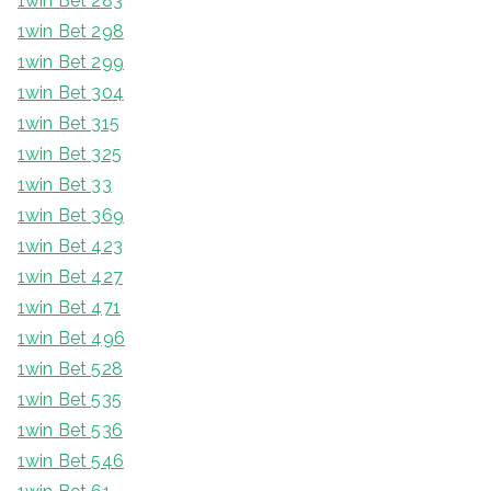
1win Bet 283
1win Bet 298
1win Bet 299
1win Bet 304
1win Bet 315
1win Bet 325
1win Bet 33
1win Bet 369
1win Bet 423
1win Bet 427
1win Bet 471
1win Bet 496
1win Bet 528
1win Bet 535
1win Bet 536
1win Bet 546