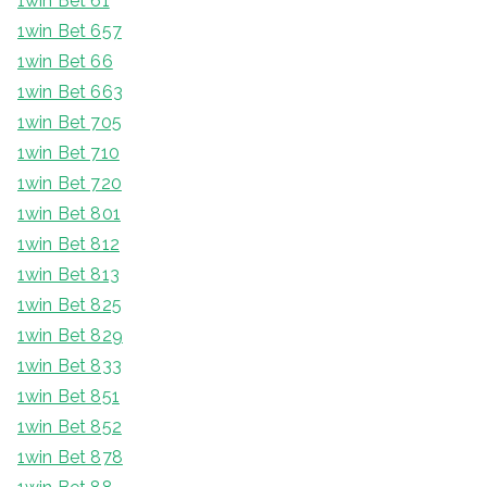
1win Bet 61
1win Bet 657
1win Bet 66
1win Bet 663
1win Bet 705
1win Bet 710
1win Bet 720
1win Bet 801
1win Bet 812
1win Bet 813
1win Bet 825
1win Bet 829
1win Bet 833
1win Bet 851
1win Bet 852
1win Bet 878