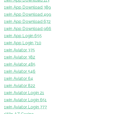
1win App Download 113
1win App Download 389
1win App Download 499
1win App Download 672
1win App Download 966
1win App Login 655
1win App Login 710
1win Aviator 375
1win Aviator 382
1win Aviator 485
1win Aviator 546
1win Aviator 64
1win Aviator 822
1win Aviator Login 21
1win Aviator Login 651
1win Aviator Login 777