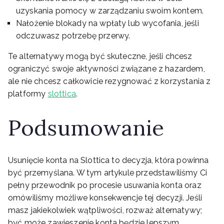
uzyskania pomocy w zarządzaniu swoim kontem.
Nałożenie blokady na wpłaty lub wycofania, jeśli
odczuwasz potrzebę przerwy.
Te alternatywy mogą być skuteczne, jeśli chcesz
ograniczyć swoje aktywności związane z hazardem,
ale nie chcesz całkowicie rezygnować z korzystania z
platformy
slottica
.
Podsumowanie
Usunięcie konta na Slottica to decyzja, która powinna
być przemyślana. W tym artykule przedstawiliśmy Ci
pełny przewodnik po procesie usuwania konta oraz
omówiliśmy możliwe konsekwencje tej decyzji. Jeśli
masz jakiekolwiek wątpliwości, rozważ alternatywy;
być może zawieszenie konta będzie lepszym