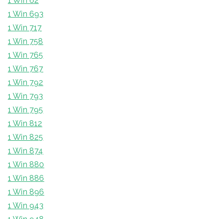
1 Win 62
1 Win 693
1 Win 717
1 Win 758
1 Win 765
1 Win 767
1 Win 792
1 Win 793
1 Win 795
1 Win 812
1 Win 825
1 Win 874
1 Win 880
1 Win 886
1 Win 896
1 Win 943