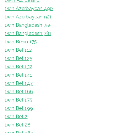
1Win AZ Casino
1win Azerbaycan 490
1win Azerbaycan 921
1win Bangladesh 755
1win Bangladesh 781
1win Benin 175
1win Bet 112
1win Bet 125
1win Bet 132
1win Bet 141
1win Bet 147
1win Bet 166
1win Bet 175
1win Bet 199
1win Bet 2
1win Bet 28