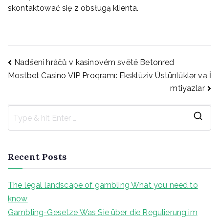
skontaktować się z obsługą klienta.
Post
Nadšení hráčů v kasinovém světě Betonred
Mostbet Casino VIP Proqramı: Eksklüziv Üstünlüklər və İ
mtiyazlar
navigation
S
e
a
Recent Posts
r
c
The legal landscape of gambling What you need to
h
know
f
Gambling-Gesetze Was Sie über die Regulierung im