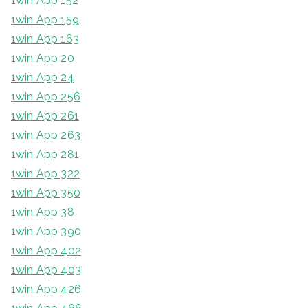
1win App 152
1win App 159
1win App 163
1win App 20
1win App 24
1win App 256
1win App 261
1win App 263
1win App 281
1win App 322
1win App 350
1win App 38
1win App 390
1win App 402
1win App 403
1win App 426