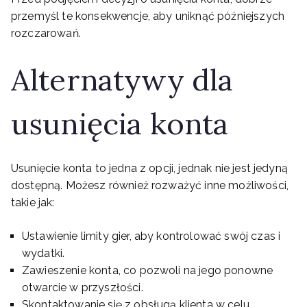
przemyśl te konsekwencje, aby uniknąć późniejszych
rozczarowań.
Alternatywy dla
usunięcia konta
Usunięcie konta to jedna z opcji, jednak nie jest jedyną
dostępną. Możesz również rozważyć inne możliwości,
takie jak:
Ustawienie limity gier, aby kontrolować swój czas i
wydatki.
Zawieszenie konta, co pozwoli na jego ponowne
otwarcie w przyszłości.
Skontaktowanie się z obsługą klienta w celu