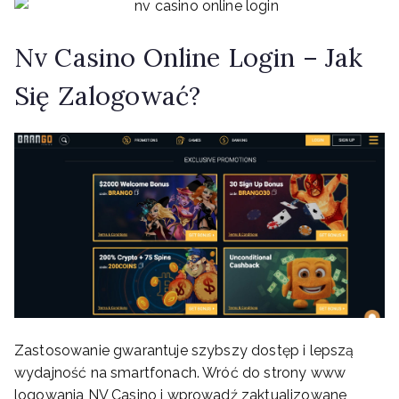
Nv Casino Online Login – Jak
Się Zalogować?
Zastosowanie gwarantuje szybszy dostęp i lepszą
wydajność na smartfonach. Wróć do strony www
logowania NV Casino i wprowadź zaktualizowane