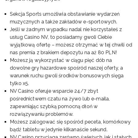
Sekcja Sports umożliwia obstawianie wydarzeń
muzycznych a także zakładów e-sportowych.
Jeśli w żadnym wypadku nadal nie korzystałeś z
usług Casino NV, to posiadamy gwoli Ciebie
wyjątkową ofertę – możesz otrzymać w tej chwili od
nas premia z brakiem depozytu na aż 80 PLN!
Możesz ją wykorzystać w ciągu pięć dób na
dowolne gry hazardowe spośród naszej oferty, a
warunek ruchu gwoli środków bonusowych sięga
tylko x5.
NV Casino oferuje wsparcie 24/7 zbyt
pośrednictwem czatu na żywo lub e-maila,
zapewniając szybką pomocną dłoń w
rozwiązywaniu problemów.
Możesz zalogować się spośród peceta, komórkowy
bądź tabletu w jedynie kilkanaście sekund.
NV Casino przyciąga zarówno świeżych, jak i stałych