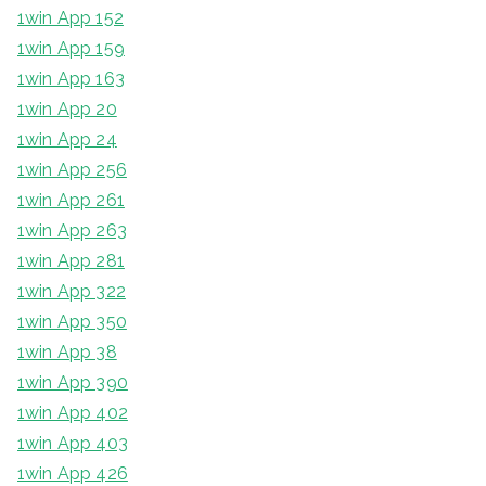
1win App 152
1win App 159
1win App 163
1win App 20
1win App 24
1win App 256
1win App 261
1win App 263
1win App 281
1win App 322
1win App 350
1win App 38
1win App 390
1win App 402
1win App 403
1win App 426