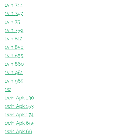
1vin 744
1vin 747
1vin 75
1vin 759
1vin 812
1vin 850
1vin 855
1vin 860
1vin 981
1vin 985
1w
1win Apk 130
1win Apk 153
1win Apk 174
1win Apk 655
1win Apk 66