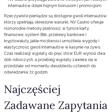
internautów dzięki hojnym bonusom i promocjom.
Rzeczywiste pieniądze są dostępne gwoli internautów,
którzy spełniają określone warunki. NV Casino oferuje
różnorodne metody płatności, w tymże karty
finansowe, system Blik, przelewy bankowe i
kryptowaluty, jakie możliwości umożliwia wygodę i
elastyczność gwoli internautów w kasynie na żywo.
Czas realizacji wypłaty do pięć stów EUR wynosi dwa
dób roboczych, a przebieg wypłaty zawiera się w
przedziale od momentu dwudziestu czterech do
odwiedzenia 72 godzin.
Najczęściej
Zadawane Zapytania