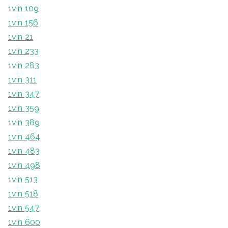
1vin 109
1vin 156
1vin 21
1vin 233
1vin 283
1vin 311
1vin 347
1vin 359
1vin 389
1vin 464
1vin 483
1vin 498
1vin 513
1vin 518
1vin 547
1vin 600