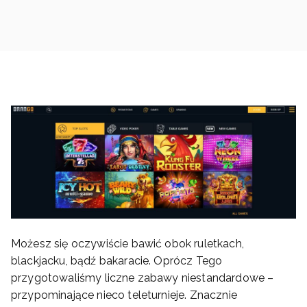
Możesz się oczywiście bawić obok ruletkach,
blackjacku, bądź bakaracie. Oprócz Tego
przygotowaliśmy liczne zabawy niestandardowe –
przypominające nieco teleturnieje. Znacznie