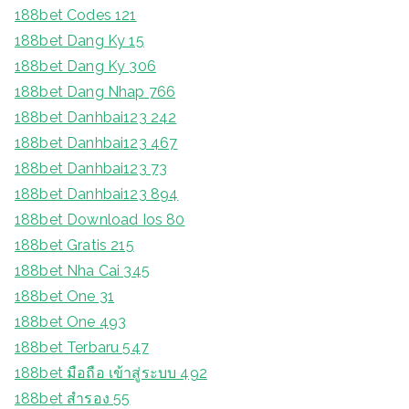
188bet Codes 121
188bet Dang Ky 15
188bet Dang Ky 306
188bet Dang Nhap 766
188bet Danhbai123 242
188bet Danhbai123 467
188bet Danhbai123 73
188bet Danhbai123 894
188bet Download Ios 80
188bet Gratis 215
188bet Nha Cai 345
188bet One 31
188bet One 493
188bet Terbaru 547
188bet มือถือ เข้าสู่ระบบ 492
188bet สํารอง 55