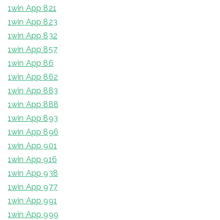
1win App 821
1win App 823
1win App 832
1win App 857
1win App 86
1win App 862
1win App 883
1win App 888
1win App 893
1win App 896
1win App 901
1win App 916
1win App 938
1win App 977
1win App 991
1win App 999