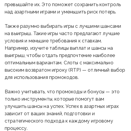
превышайте их. Это поможет сохранить контроль
над азартными играми и уменьшить риск потерь.
Также разумно выбирать игры с лучшими шансами
на выигрыш. Такие игры часто предлагают лучшие
условия и меньшие требования к ставкам.
Например, изучите таблицы выплат и шансы на
выигрыш, чтобы отдать предпочтение наиболее
оптимальным вариантам. Слоты с максимально
высоким возвратом игроку (RTP) — отличный выбор
для использования промокодов.
Важно учитывать, что промокоды и бонусы — это
только инструменты, которые помогут вам
улучшить шансы на успех. Успех в азартных играх
зависит от ваших знаний, подготовки и
стратегического подхода к каждому игровому
процессу.