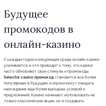
Будущее
промокодов в
онлайн-казино
С каждым годом конкуренция среди онлайн-казино
усиливается, и это приводит к тому, что казино
часто обновляют свои стимулы и промокоды.
Selector casino промокод
становится все более
популярным в будущем, и игроки могут ожидать
нахождения еще более выгодных условий и
предложений. Казино начинают использовать не
только классические акции, но и создавать