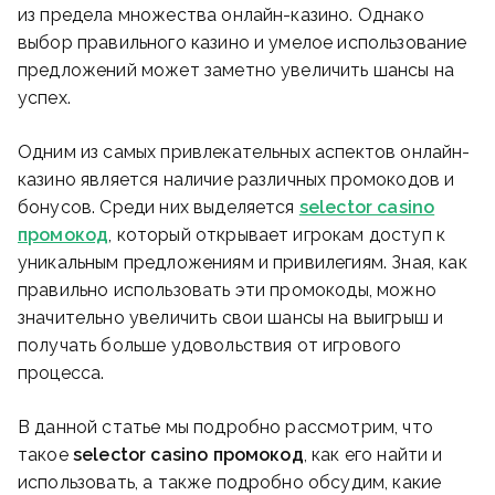
из предела множества онлайн-казино. Однако
выбор правильного казино и умелое использование
предложений может заметно увеличить шансы на
успех.
Одним из самых привлекательных аспектов онлайн-
казино является наличие различных промокодов и
бонусов. Среди них выделяется
selector casino
промокод
, который открывает игрокам доступ к
уникальным предложениям и привилегиям. Зная, как
правильно использовать эти промокоды, можно
значительно увеличить свои шансы на выигрыш и
получать больше удовольствия от игрового
процесса.
В данной статье мы подробно рассмотрим, что
такое
selector casino промокод
, как его найти и
использовать, а также подробно обсудим, какие