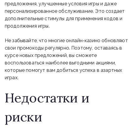
предложения, улучшенные условия игры и даже
персонализированное обслуживание. Это создает
дополнительные стимулы для применения кодов и
продолжения игры.
Не забывайте, что многие онлайн-казино обновляют
свои промокоды регулярно. Поэтому, оставаясь в
курсе новых предложений, вы сможете
воспользоваться наиболее выгодными акциями,
которые помогут вам добиться успеха в азартных
играх.
Недостатки и
риски