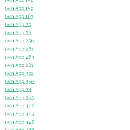
1win App 152
1win App 159
1win App 163
1win App 20
1win App 24
1win App 256
1win App 261
1win App 263
1win App 281
1win App 322
1win App 350
1win App 38
1win App 390
1win App 402
1win App 403
1win App 426