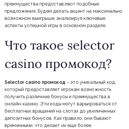
преимущества предоставляют подобные
предложения. Будем делать акцент на максимально
возможном выигрыше, анализируя ключевые
аспекты успешной игры в основном разделе.
Что такое selector
casino промокод?
Selector casino промокод
– это уникальный код,
который предоставляет игрокам возможность
получить различные бонусы и преимущества в
онлайн-казино. Эти коды могут варьироваться от
бесплатных вращений на слотах до увеличенных
депозитных бонусов. Как правило, они бывают
временными, что делает их еще более