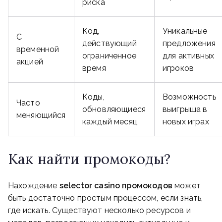
риска
Код,
Уникальные
С
действующий
предложения
временной
ограниченное
для активных
акцией
время
игроков
Коды,
Возможность
Часто
обновляющиеся
выигрыша в
меняющийся
каждый месяц
новых играх
Как найти промокоды?
Нахождение
selector casino промокодов
может
быть достаточно простым процессом, если знать,
где искать. Существуют несколько ресурсов и