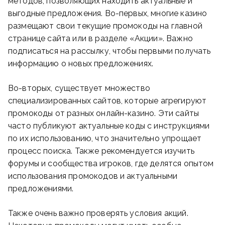
методов, позволяющих находить актуальные и
выгодные предложения. Во-первых, многие казино
размещают свои текущие промокоды на главной
странице сайта или в разделе «Акции». Важно
подписаться на рассылку, чтобы первыми получать
информацию о новых предложениях.
Во-вторых, существует множество
специализированных сайтов, которые агрегируют
промокоды от разных онлайн-казино. Эти сайты
часто публикуют актуальные коды с инструкциями
по их использованию, что значительно упрощает
процесс поиска. Также рекомендуется изучить
форумы и сообщества игроков, где делятся опытом
использования промокодов и актуальными
предложениями.
Также очень важно проверять условия акций.