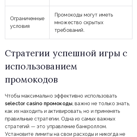
Промокоды могут иметь
Ограниченные
множество скрытых
условия
требований.
Стратегии успешной игры с
использованием
промокодов
Чтобы максимально эффективно использовать
selector casino промокоды
, важно не только знать,
как их находить и активировать, но и применять
правильные стратегии. Одна из самых важных
стратегий — это управление банкроллом.
Установите лимиты на свои расходы и никогда не