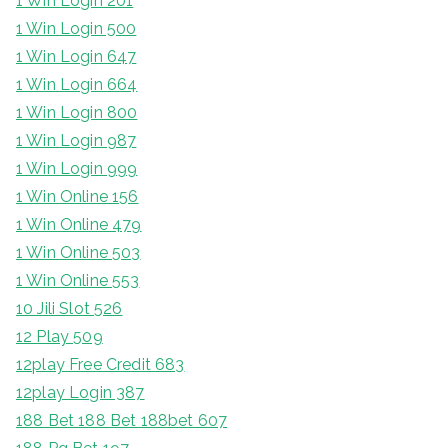
1 Win Login 201
1 Win Login 500
1 Win Login 647
1 Win Login 664
1 Win Login 800
1 Win Login 987
1 Win Login 999
1 Win Online 156
1 Win Online 479
1 Win Online 503
1 Win Online 553
10 Jili Slot 526
12 Play 509
12play Free Credit 683
12play Login 387
188 Bet 188 Bet 188bet 607