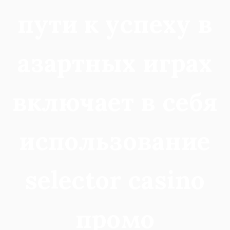
пути к успеху в
азартных играх
включает в себя
использование
selector casino
промо