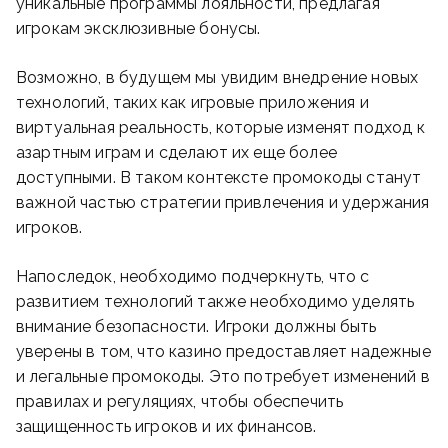
уникальные программы лояльности, предлагая
игрокам эксклюзивные бонусы.
Возможно, в будущем мы увидим внедрение новых
технологий, таких как игровые приложения и
виртуальная реальность, которые изменят подход к
азартным играм и сделают их еще более
доступными. В таком контексте промокоды станут
важной частью стратегии привлечения и удержания
игроков.
Напоследок, необходимо подчеркнуть, что с
развитием технологий также необходимо уделять
внимание безопасности. Игроки должны быть
уверены в том, что казино предоставляет надежные
и легальные промокоды. Это потребует изменений в
правилах и регуляциях, чтобы обеспечить
защищенность игроков и их финансов.