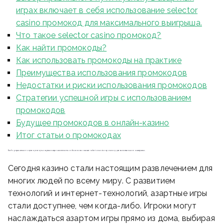
играх включает в себя использование selector
casino промокод для максимального выигрыша.
Что такое selector casino промокод?
Как найти промокоды?
Как использовать промокоды на практике
Преимущества использования промокодов
Недостатки и риски использования промокодов
Стратегии успешной игры с использованием
промокодов
Будущее промокодов в онлайн-казино
Итог статьи о промокодах
Выбор правильного пути к успеху в азартных играх включает в себя использование selector casino промокод для максимального выигрыша.
Сегодня казино стали настоящим развлечением для
многих людей по всему миру. С развитием
технологий и интернет-технологий, азартные игры
стали доступнее, чем когда-либо. Игроки могут
наслаждаться азартом игры прямо из дома, выбирая