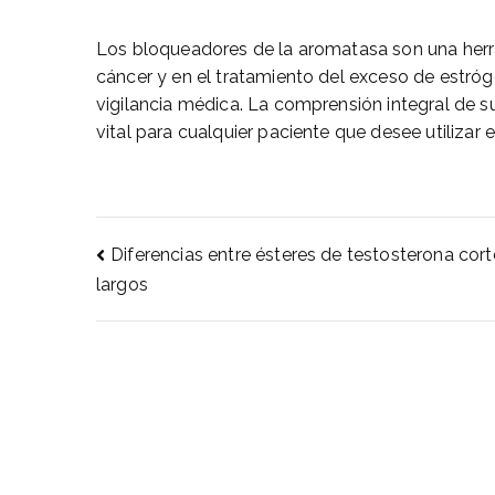
Los bloqueadores de la aromatasa son una herra
cáncer y en el tratamiento del exceso de estróg
vigilancia médica. La comprensión integral de s
vital para cualquier paciente que desee utiliza
Post
Diferencias entre ésteres de testosterona cort
largos
navigation