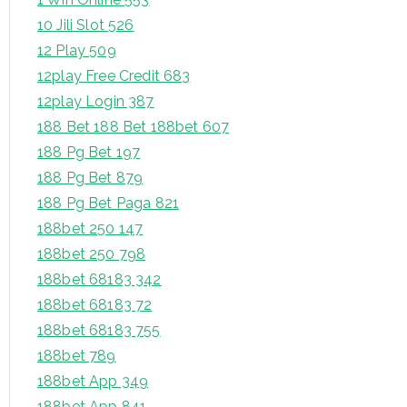
10 Jili Slot 526
12 Play 509
12play Free Credit 683
12play Login 387
188 Bet 188 Bet 188bet 607
188 Pg Bet 197
188 Pg Bet 879
188 Pg Bet Paga 821
188bet 250 147
188bet 250 798
188bet 68183 342
188bet 68183 72
188bet 68183 755
188bet 789
188bet App 349
188bet App 841