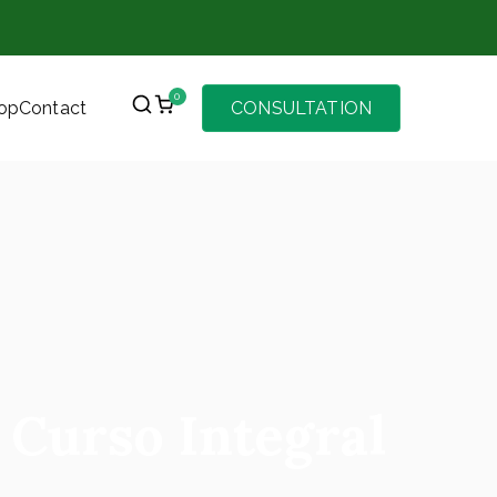
0
op
Contact
CONSULTATION
 Curso Integral