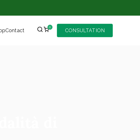
0
op
Contact
CONSULTATION
alità di