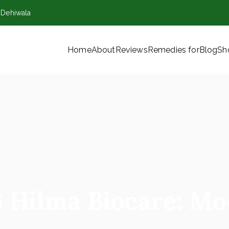
,Dehiwala
Home
About
Reviews
Remedies for
Blog
Sh
VT) Ltd
Hilma Biocare: Mod