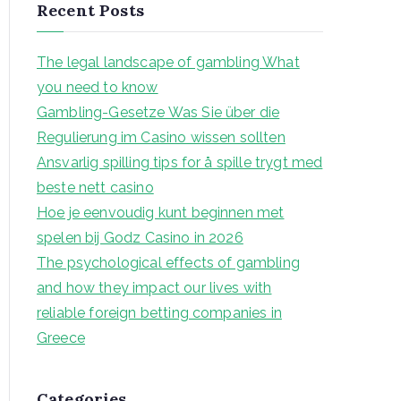
a
Recent Posts
r
c
The legal landscape of gambling What
h
you need to know
f
Gambling-Gesetze Was Sie über die
o
Regulierung im Casino wissen sollten
r
Ansvarlig spilling tips for å spille trygt med
:
beste nett casino
Hoe je eenvoudig kunt beginnen met
spelen bij Godz Casino in 2026
The psychological effects of gambling
and how they impact our lives with
reliable foreign betting companies in
Greece
Categories