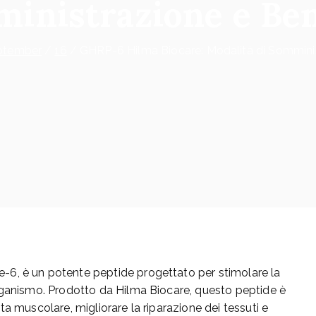
inistrazione e Ben
ptember
16
GHRP-6 Hilma Biocare: Modalità di Somminis
6, è un potente peptide progettato per stimolare la
rganismo. Prodotto da Hilma Biocare, questo peptide è
a muscolare, migliorare la riparazione dei tessuti e