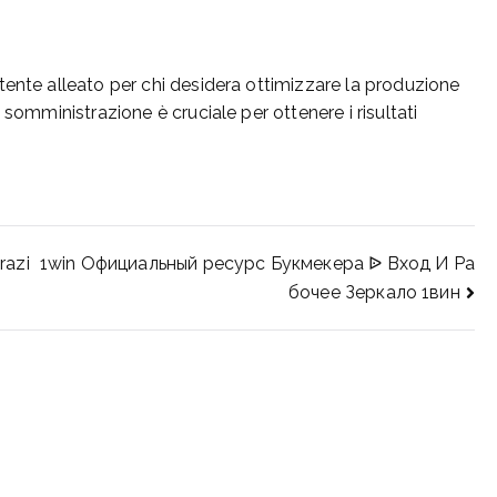
tente alleato per chi desidera ottimizzare la produzione
 somministrazione è cruciale per ottenere i risultati
razi
1win Официальный ресурс Букмекера ᐉ Вход И Ра
бочее Зеркало 1вин