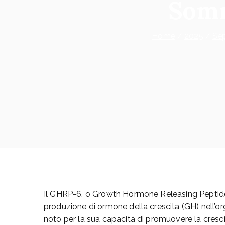
Somm
Home
2025
Se
Il GHRP-6, o Growth Hormone Releasing Peptide-
produzione di ormone della crescita (GH) nell’o
noto per la sua capacità di promuovere la crescit