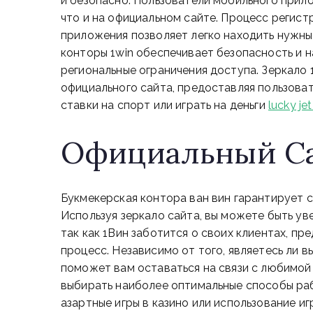
и безопасно. Пользователи мобильного прил
что и на официальном сайте. Процесс регист
приложения позволяет легко находить нужные
конторы 1win обеспечивает безопасность и 
региональные ограничения доступа. Зеркало
официального сайта, предоставляя пользова
ставки на спорт или играть на деньги
lucky jet
Официальный Са
Букмекерская контора ван вин гарантирует 
Используя зеркало сайта, вы можете быть ув
так как 1Вин заботится о своих клиентах, п
процесс. Независимо от того, являетесь ли в
поможет вам оставаться на связи с любимой
выбирать наиболее оптимальные способы раб
азартные игры в казино или использование 