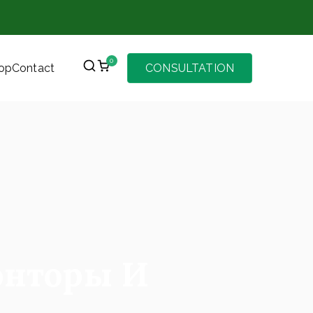
0
op
Contact
CONSULTATION
онторы И