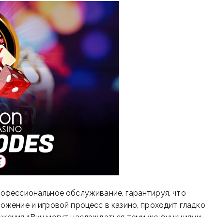
рофессиональное обслуживание, гарантируя, что
ожение и игровой процесс в казино, проходит гладко