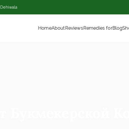
,Dehiwala
Home
About
Reviews
Remedies for
Blog
Sh
VT) Ltd
йт Букмекерской К