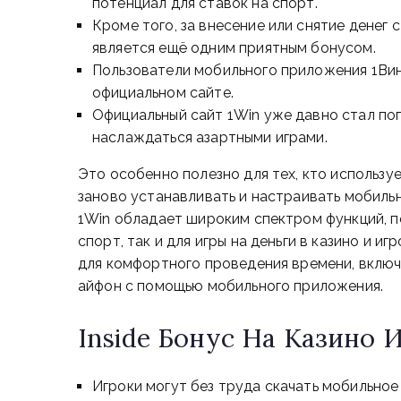
потенциал для ставок на спорт.
Кроме того, за внесение или снятие денег 
является ещё одним приятным бонусом.
Пользователи мобильного приложения 1Вин
официальном сайте.
Официальный сайт 1Win уже давно стал попу
наслаждаться азартными играми.
Это особенно полезно для тех, кто используе
заново устанавливать и настраивать мобиль
1Win обладает широким спектром функций, по
спорт, так и для игры на деньги в казино и и
для комфортного проведения времени, включа
айфон с помощью мобильного приложения.
Inside Бонус На Казино 
Игроки могут без труда скачать мобильное