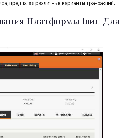
са, предлагая различные варианты транзакций.
вания Платформы 1вин Для