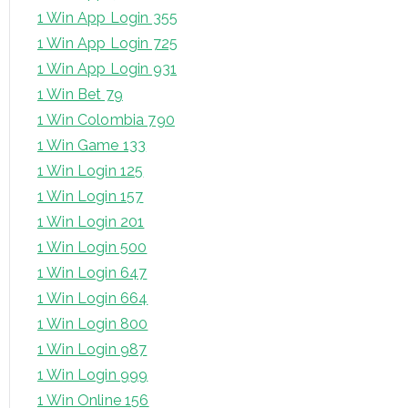
1 Win App Login 355
1 Win App Login 725
1 Win App Login 931
1 Win Bet 79
1 Win Colombia 790
1 Win Game 133
1 Win Login 125
1 Win Login 157
1 Win Login 201
1 Win Login 500
1 Win Login 647
1 Win Login 664
1 Win Login 800
1 Win Login 987
1 Win Login 999
1 Win Online 156