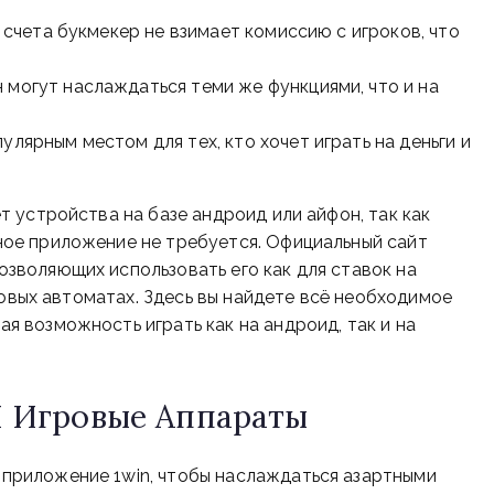
с счета букмекер не взимает комиссию с игроков, что
 могут наслаждаться теми же функциями, что и на
лярным местом для тех, кто хочет играть на деньги и
т устройства на базе андроид или айфон, так как
ное приложение не требуется. Официальный сайт
зволяющих использовать его как для ставок на
гровых автоматах. Здесь вы найдете всё необходимое
я возможность играть как на андроид, так и на
И Игровые Аппараты
 приложение 1win, чтобы наслаждаться азартными