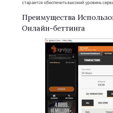
старается обеспечить высокий уровень серви
Преимущества Использо
Онлайн-беттинга