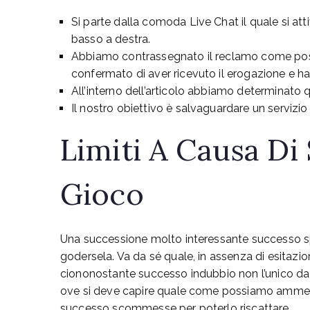
Si parte dalla comoda Live Chat il quale si att
basso a destra.
Abbiamo contrassegnato il reclamo come poss
confermato di aver ricevuto il erogazione e ha 
All’interno dell’articolo abbiamo determinato q
Il nostro obiettivo è salvaguardare un servizio p
Limiti A Causa Di 
Gioco
Una successione molto interessante successo spor
godersela. Va da sé quale, in assenza di esitazio
ciononostante successo indubbio non l’unico da 
ove si deve capire quale come possiamo ammetter
successo scommesse per poterlo riscattare.