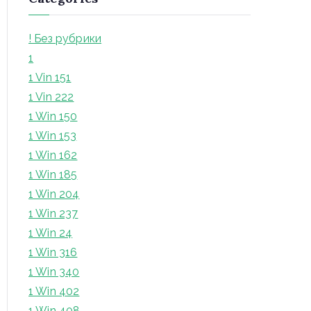
! Без рубрики
1
1 Vin 151
1 Vin 222
1 Win 150
1 Win 153
1 Win 162
1 Win 185
1 Win 204
1 Win 237
1 Win 24
1 Win 316
1 Win 340
1 Win 402
1 Win 408