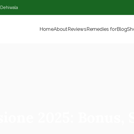
,Dehiwala
Home
About
Reviews
Remedies for
Blog
Sh
VT) Ltd
sione 2025: Bonus,