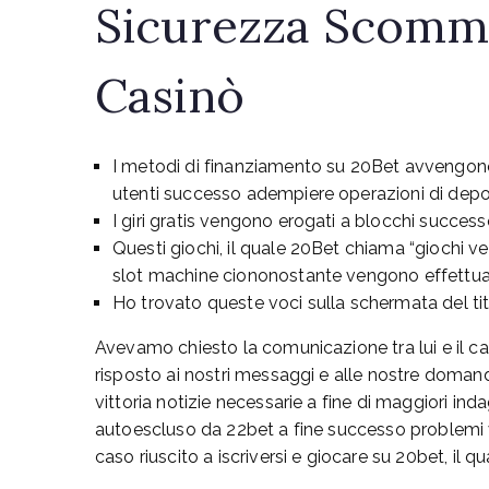
Sicurezza Scomme
Casinò
I metodi di finanziamento su 20Bet avvengono 
utenti successo adempiere operazioni di deposi
I giri gratis vengono erogati a blocchi successo
Questi giochi, il quale 20Bet chiama “giochi vel
slot machine ciononostante vengono effettuat
Ho trovato queste voci sulla schermata del tit
Avevamo chiesto la comunicazione tra lui e il casi
risposto ai nostri messaggi e alle nostre doman
vittoria notizie necessarie a fine di maggiori ind
autoescluso da 22bet a fine successo problemi v
caso riuscito a iscriversi e giocare su 20bet, il