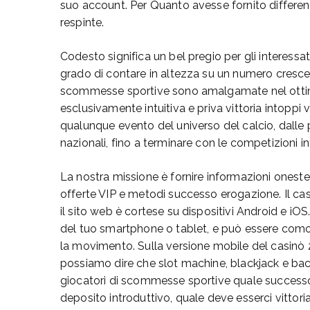
suo account. Per Quanto avesse fornito differenti
respinte.
Codesto significa un bel pregio per gli interes
grado di contare in altezza su un numero cresc
scommesse sportive sono amalgamate nel ottimale
esclusivamente intuitiva e priva vittoria intoppi
qualunque evento del universo del calcio, dalle 
nazionali, fino a terminare con le competizioni in
La nostra missione è fornire informazioni oneste e
offerte VIP e metodi successo erogazione. Il ca
il sito web è cortese su dispositivi Android e iO
del tuo smartphone o tablet, e può essere como
la movimento. Sulla versione mobile del casinò 2
possiamo dire che slot machine, blackjack e bac
giocatori di scommesse sportive quale successo
deposito introduttivo, quale deve esserci vittor