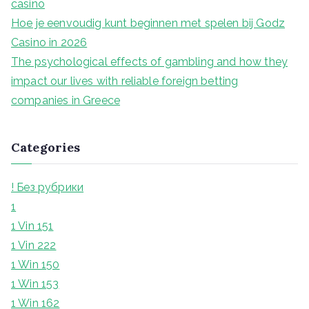
casino
Hoe je eenvoudig kunt beginnen met spelen bij Godz
Casino in 2026
The psychological effects of gambling and how they
impact our lives with reliable foreign betting
companies in Greece
Categories
! Без рубрики
1
1 Vin 151
1 Vin 222
1 Win 150
1 Win 153
1 Win 162