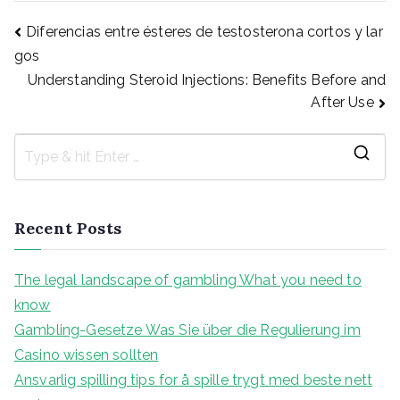
Post
Diferencias entre ésteres de testosterona cortos y lar
gos
Understanding Steroid Injections: Benefits Before and
navigation
After Use
S
e
a
Recent Posts
r
c
The legal landscape of gambling What you need to
h
know
f
Gambling-Gesetze Was Sie über die Regulierung im
o
Casino wissen sollten
r
Ansvarlig spilling tips for å spille trygt med beste nett
: