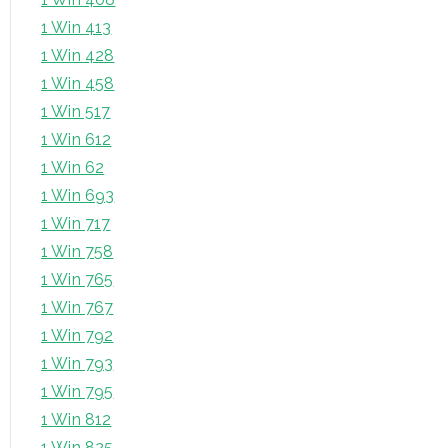
1 Win 413
1 Win 428
1 Win 458
1 Win 517
1 Win 612
1 Win 62
1 Win 693
1 Win 717
1 Win 758
1 Win 765
1 Win 767
1 Win 792
1 Win 793
1 Win 795
1 Win 812
1 Win 825