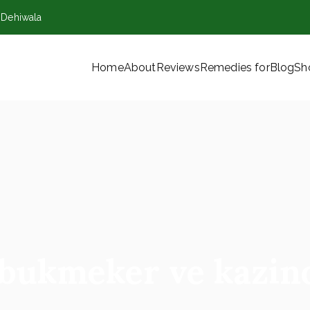
,Dehiwala
Home
About
Reviews
Remedies for
Blog
Sh
VT) Ltd
bukmeker ve kazin