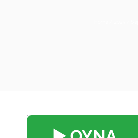
Home
2025
Se
Mostbet AZ – bukmeker ve kazino Mostbet – Giriş rəsmi sayt
▶️ OYNA