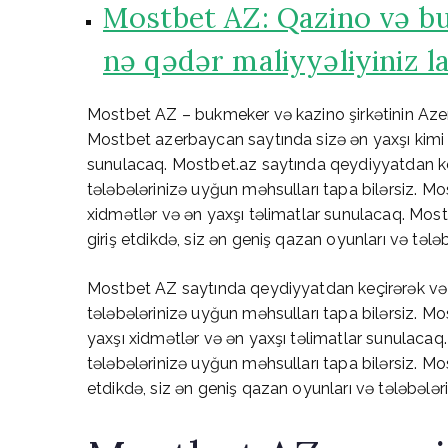
Mostbet AZ: Qazino və bu
nə qədər maliyyəliyiniz l
Mostbet AZ – bukmeker və kazino şirkətinin Azer
Mostbet azerbaycan saytında sizə ən yaxşı kimi m
sunulacaq. Mostbet.az saytında qeydiyyatdan keçi
tələbələrinizə uyğun məhsulları tapa bilərsiz. Mo
xidmətlər və ən yaxşı təlimatlar sunulacaq. Mos
giriş etdikdə, siz ən geniş qazan oyunları və tələ
Mostbet AZ saytında qeydiyyatdan keçirərək və y
tələbələrinizə uyğun məhsulları tapa bilərsiz. M
yaxşı xidmətlər və ən yaxşı təlimatlar sunulaca
tələbələrinizə uyğun məhsulları tapa bilərsiz. M
etdikdə, siz ən geniş qazan oyunları və tələbələr