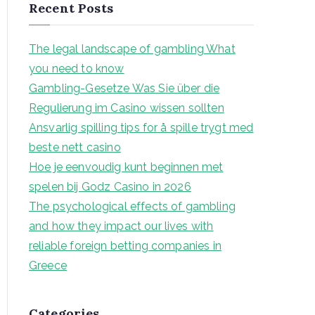
a
Recent Posts
r
c
The legal landscape of gambling What
h
you need to know
f
Gambling-Gesetze Was Sie über die
o
Regulierung im Casino wissen sollten
r
Ansvarlig spilling tips for å spille trygt med
:
beste nett casino
Hoe je eenvoudig kunt beginnen met
spelen bij Godz Casino in 2026
The psychological effects of gambling
and how they impact our lives with
reliable foreign betting companies in
Greece
Categories