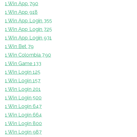
1 Win App 790
1 Win App 918
1 Win App Login 355
1 Win App Login 725
1 Win App Login 931
1 Win Bet 79
1 Win Colombia 790
1 Win Game 133
1 Win Login 125
1 Win Login 157
1 Win Login 201
1 Win Login 500
1 Win Login 647
1 Win Login 664
1 Win Login 800
1 Win Login 987