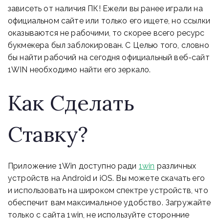
зависеть от наличия ПК! Ежели вы ранее играли на
официальном сайте или только его ищете, но ссылки
оказываются не рабочими, то скорее всего ресурс
букмекера был заблокирован. С Целью того, словно
бы найти рабочий на сегодня официальный веб-сайт
1WIN необходимо найти его зеркало.
Как Сделать
Ставку?
Приложение 1Win доступно ради
1win
различных
устройств на Android и iOS. Вы можете скачать его
и использовать на широком спектре устройств, что
обеспечит вам максимальное удобство. Загружайте
только с сайта 1win, не используйте сторонние