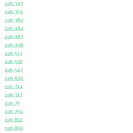
1vin 347
1vin 359
1vin 389
1vin 464
1vin 483
1vin 498
1vin 513
1vin 518
1vin 547
1vin 600
1vin 744
1vin 747
1vin 75
1vin 759
1vin 812
1vin 850