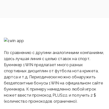
По сравнению с другими аналогичными компаниями,
здесь лучшая линия с целью ставок на спорт.
Букмекер 1WIN предлагает много разных
спортивных дисциплин от футбола нота крикета,
дартса и т.д. Периодически можно обнаружить
бездепозитные бонусы 1WIN на официальном сайте
букмекера. К примеру немедленно любой игрок
может ввести промокод PLUS111 и получить 2 $
(количество промокодов ограничено).