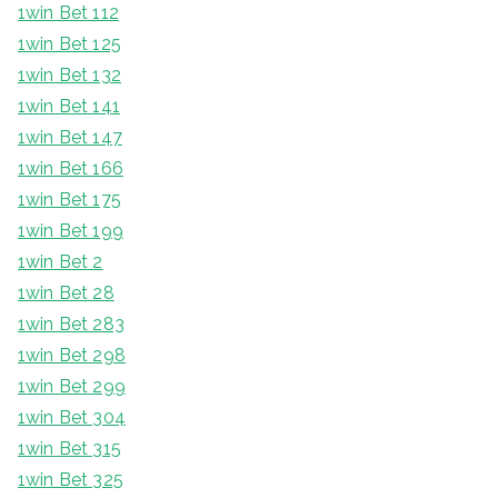
1win Bet 112
1win Bet 125
1win Bet 132
1win Bet 141
1win Bet 147
1win Bet 166
1win Bet 175
1win Bet 199
1win Bet 2
1win Bet 28
1win Bet 283
1win Bet 298
1win Bet 299
1win Bet 304
1win Bet 315
1win Bet 325