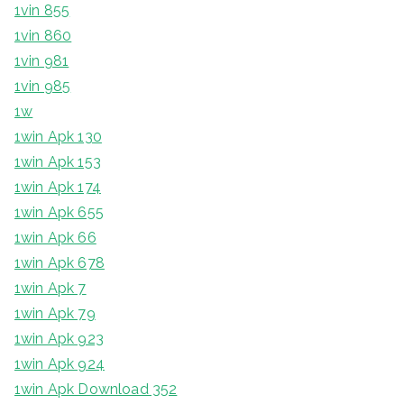
1vin 855
1vin 860
1vin 981
1vin 985
1w
1win Apk 130
1win Apk 153
1win Apk 174
1win Apk 655
1win Apk 66
1win Apk 678
1win Apk 7
1win Apk 79
1win Apk 923
1win Apk 924
1win Apk Download 352