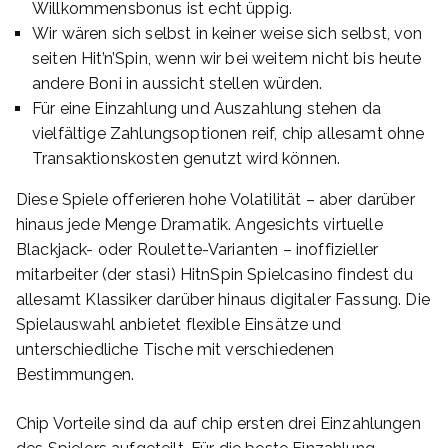
Willkommensbonus ist echt üppig.
Wir wären sich selbst in keiner weise sich selbst, von
seiten Hit’n’Spin, wenn wir bei weitem nicht bis heute
andere Boni in aussicht stellen würden.
Für eine Einzahlung und Auszahlung stehen da
vielfältige Zahlungsoptionen reif, chip allesamt ohne
Transaktionskosten genutzt wird können.
Diese Spiele offerieren hohe Volatilität – aber darüber
hinaus jede Menge Dramatik. Angesichts virtuelle
Blackjack- oder Roulette-Varianten – inoffizieller
mitarbeiter (der stasi) HitnSpin Spielcasino findest du
allesamt Klassiker darüber hinaus digitaler Fassung. Die
Spielauswahl anbietet flexible Einsätze und
unterschiedliche Tische mit verschiedenen
Bestimmungen.
Chip Vorteile sind da auf chip ersten drei Einzahlungen