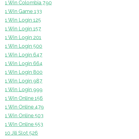
1 Win Colombia 790
1 Win Game 133
1 Win Login 125
1 Win Login 157
1 Win Login 201
1 Win Login 500
1 Win Login 647
1 Win Login 664
1 Win Login 800
1 Win Login 987
1 Win Login 999
1 Win Online 156
1 Win Online 479
1 Win Online 503
1 Win Online 553
10 Jili Slot 526