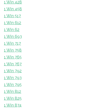
1 Win 428
1 Win 458
1 Win 517
1 Win 612
1 Win 62
1 Win 693
1 Win 717
1 Win 758
1 Win 765
1 Win 767
1 Win 792
1 Win 793
1 Win 795
1 Win 812
1 Win 825
1 Win 874