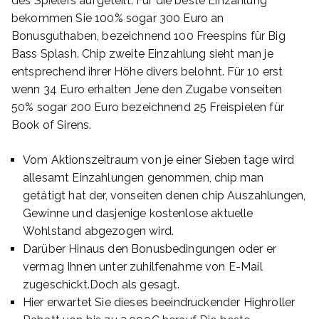
des Spielers aufgeteilt. Für die beste Einzahlung
bekommen Sie 100% sogar 300 Euro an
Bonusguthaben, bezeichnend 100 Freespins für Big
Bass Splash. Chip zweite Einzahlung sieht man je
entsprechend ihrer Höhe divers belohnt. Für 10 erst
wenn 34 Euro erhalten Jene den Zugabe vonseiten
50% sogar 200 Euro bezeichnend 25 Freispielen für
Book of Sirens.
Vom Aktionszeitraum von je einer Sieben tage wird
allesamt Einzahlungen genommen, chip man
getätigt hat der, vonseiten denen chip Auszahlungen,
Gewinne und dasjenige kostenlose aktuelle
Wohlstand abgezogen wird.
Darüber Hinaus den Bonusbedingungen oder er
vermag Ihnen unter zuhilfenahme von E-Mail
zugeschickt.Doch als gesagt.
Hier erwartet Sie dieses beeindruckender Highroller