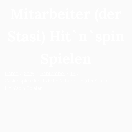
Mitarbeiter (der
Stasi) Hit`n`spin
Spielen
Home
2025
September
18
Casinospiele Inoffizieller Mitarbeiter (der Stasi)
Hit`n`spin Spielen