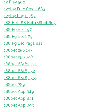
12 Play 509
12play Free Credit 683
12play Login 387
188 Bet 188 Bet 188bet 607
188 Pg Bet 197
188 Pg Bet 879
188 Pg Bet Paga 821
188bet 250 147
188bet 250 798
188bet 68183 342
188bet 68183 72
188bet 68183 755
188bet 789
188bet App 349
188bet App 841
188bet App 893