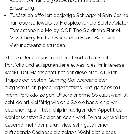
Rabatt von bis zu 3.000€ herauf Die beste
Einzahlung.
Zusätzlich offeriert dasjenige Schlager N Spin Casino
nun ebenso jeweils 10 Freispiele für die Spiele Aviator,
Tombstone No Mercy, OOF The Goldmine Planet,
Miss Cherry Fruits des weiteren Beast Band alle
Vierundzwanzig stunden.
Stöbern Jene in unserem leicht sortierten Spiele-
Portfolio und aufspüren Jene etwas, dies Ihr Interesse
weckt. Der Mannschaft hat der diese eine, All-Star-
Truppe der besten iGaming-Softwareanbieter
aufgestellt, chip jeder irgendetwas Einzigartiges mit
ihrem Portfolio zeigen. Unsere enorme Spielauswahl ist
echt derart vielfältig wie chip Spielerbasis, chip wir
bedienen, qua Titeln, chip im übrigen den Appetit der
wählerischsten Spieler anregen wird. Ferner wir wollten
dauernd mehr denn „nur“ viele sehr gute ferner
aufregende Casinospiele zeigen. Wohl gibt dieses