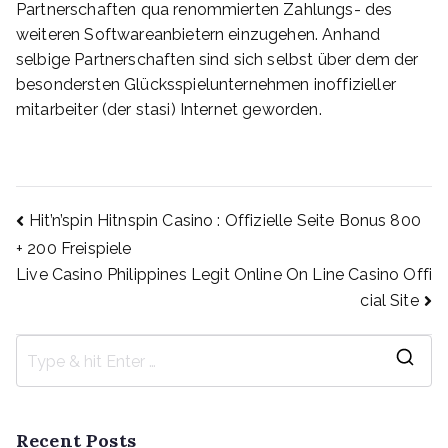
Partnerschaften qua renommierten Zahlungs- des
weiteren Softwareanbietern einzugehen. Anhand
selbige Partnerschaften sind sich selbst über dem der
besondersten Glücksspielunternehmen inoffizieller
mitarbeiter (der stasi) Internet geworden.
Post
Hit’n’spin Hitnspin Casino : Offizielle Seite Bonus 800
+ 200 Freispiele
Live Casino Philippines Legit Online On Line Casino Offi
navigation
cial Site
S
e
a
Recent Posts