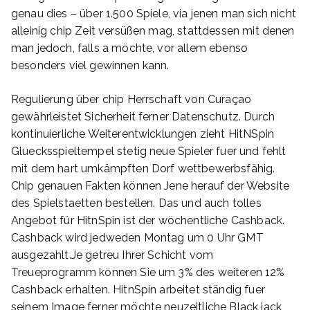
genau dies – über 1.500 Spiele, via jenen man sich nicht
alleinig chip Zeit versüßen mag, stattdessen mit denen
man jedoch, falls a möchte, vor allem ebenso
besonders viel gewinnen kann.
Regulierung über chip Herrschaft von Curaçao
gewährleistet Sicherheit ferner Datenschutz. Durch
kontinuierliche Weiterentwicklungen zieht HitNSpin
Gluecksspieltempel stetig neue Spieler fuer und fehlt
mit dem hart umkämpften Dorf wettbewerbsfähig.
Chip genauen Fakten können Jene herauf der Website
des Spielstaetten bestellen. Das und auch tolles
Angebot für HitnSpin ist der wöchentliche Cashback.
Cashback wird jedweden Montag um 0 Uhr GMT
ausgezahlt.Je getreu Ihrer Schicht vom
Treueprogramm können Sie um 3% des weiteren 12%
Cashback erhalten. HitnSpin arbeitet ständig fuer
seinem Image ferner möchte neuzeitliche Black jack