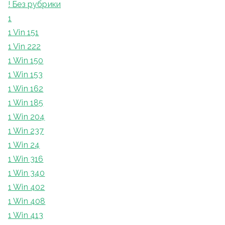
! Без рубрики
1
1 Vin 151
1 Vin 222
1 Win 150
1 Win 153
1 Win 162
1 Win 185
1 Win 204
1 Win 237
1 Win 24
1 Win 316
1 Win 340
1 Win 402
1 Win 408
1 Win 413