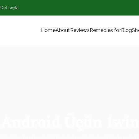
,Dehiwala
Home
About
Reviews
Remedies for
Blog
Sh
VT) Ltd
 Android Üçün 1win
025
September
18
Rahat App Və Android Üçün 1win Yu