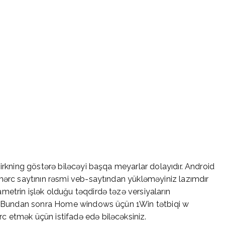
irkning göstərə biləcəyi başqa meyarlar dolayıdır. Android
 mərc saytının rəsmi veb-saytından yükləməyiniz lazımdır
metrin işlək olduğu təqdirdə təzə versiyaların
ir. Bundan sonra Home windows üçün 1Win tətbiqi w
 etmək üçün istifadə edə biləcəksiniz.