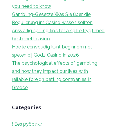
h
you need to know
f
Gambling-Gesetze Was Sie über die
o
Regulierung im Casino wissen sollten
r
Ansvarlig spilling tips for å spille trygt med
:
beste nett casino
Hoe je eenvoudig kunt beginnen met
spelen bij Godz Casino in 2026
The psychological effects of gambling
and how they impact our lives with
reliable foreign betting companies in
Greece
Categories
! Без рубрики