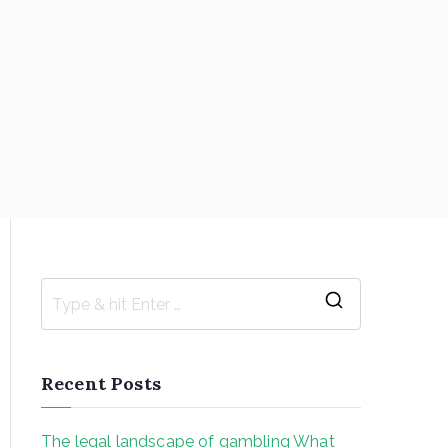
S
e
a
Recent Posts
r
c
The legal landscape of gambling What