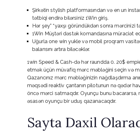
Şirkətin stylish platformasından və en un in
tətbiqi endirə bilərsiniz 1Win giriş.
Hər şey” “yaxşı göründükdən sonra mərcinizi t
1Win Müştəri dəstək komandasına müraciət edə 
Uğurla one win yukle və mobil proqram vasitəs
balansını artıra biləcəklər.
1win Speed & Cash-də hər raundda 0. 20$ empi
etmək üçün müvafiq mərc məbləğini seçin və maşı
Qazancınız mərc məbləğinizin nağdlaşdırma anın
məqsədi reaktiv çantanın pilotunun nə qədər 
öncə mərci satmaqdır. Oyunçu bunu bacararsa, m
əsasən oyunçu bir uduş qazanacaqdır.
Sayta Daxil Olara