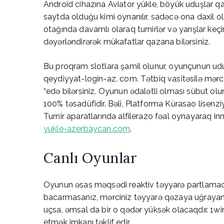
Android cihazına Aviator yükle, böyük uduşlar
saytda olduğu kimi oynanılır, sadəcə ona daxil
otağında davamlı olaraq turnirlər və yarışlar keçi
dəyərləndirərək mükafatlar qazana bilərsiniz.
Bu proqram slotlara şamil olunur, oyunçunun udu
qeydiyyat-login-az. com. Tətbiq vasitəsilə mərclə
“edə bilərsiniz. Oyunun ədalətli olması sübut ol
100% təsadüfidir. Bəli, Platforma Kürasao lisenzi
Turnir aparatlarında alfilerazo fəal oynayaraq in
yukle-azerbaycan.com
.
Canlı Oyunlar
Oyunun əsas məqsədi reaktiv təyyarə partlamad
bacarmasanız, mərciniz təyyarə qəzaya uğrayan 
uçsa, əmsal da bir o qədər yüksək olacaqdır. 1
etmək imkanı təklif edir.