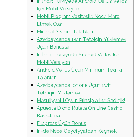
In İndir: Türkiye’de Android Os Os Ve Ios
Için Mobil Versiyon
Mobil Proqram Vasitəsilə Necə Mərc
Etmək Olar
Minimal Sistem Tələbləri
Azərbaycanda 1win Tətbiqini Yükləmək
Üçün Bonuslar
In İndir: Türkiye’de Android Ve Ios Için
Mobil Versiyon
Android Və Ios Üçün Minimum Texniki
Tələblər
Azərbaycanda Iphone Üçün 1win
Tətbiqini Yükləmək
Məsuliyyətli Oyun Prinsiplərinə Sadiqik!
Apuesta Dicho Ruleta On Line Casino
Barcelona
Ekspress Üçün Bonus
In-də Necə Qeydiyyatdan Keçmək