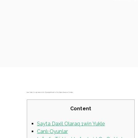
1win Yukle Google Android Os Üçün Apk & Indir Ios Üçü Biyani Business Textiles
Content
Sayta Daxil Olaraq 1win Yukle
Canlı Oyunlar