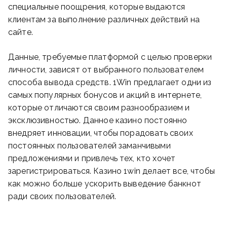
специальные поощрения, которые выдаются
клиентам за выполнение различных действий на
сайте.
Данные, требуемые платформой с целью проверки
личности, зависят от выбранного пользователем
способа вывода средств. 1Win предлагает одни из
самых популярных бонусов и акций в интернете,
которые отличаются своим разнообразием и
эксклюзивностью. Данное казино постоянно
внедряет инновации, чтобы порадовать своих
постоянных пользователей заманчивыми
предложениями и привлечь тех, кто хочет
зарегистрироваться. Казино 1win делает все, чтобы
как можно больше ускорить выведение банкнот
ради своих пользователей.