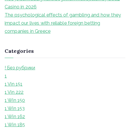
Casino in 2026
The psychological effects of gambling and how they
impact our lives with reliable foreign betting
companies in Greece
Categories
! Без рубрики
1
1 Vin 151
1 Vin 222
1 Win 150
1 Win 153
1 Win 162
1 Win 185