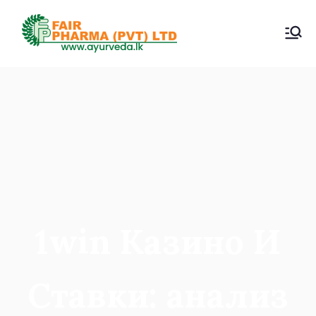
Skip
to
ayurveda.lk
Fairpharma (PVT) Ltd
content
1win Казино И
Ставки: анализ