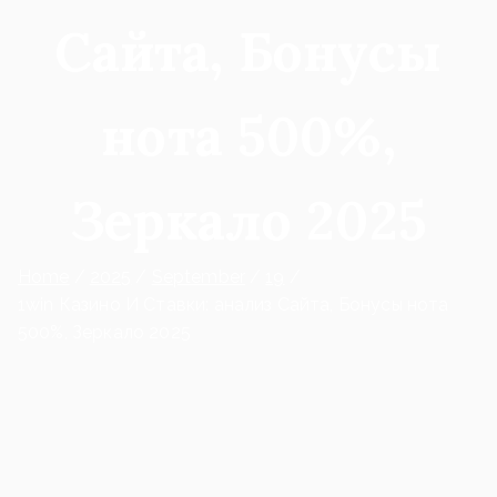
Сайта, Бонусы
нота 500%,
Зеркало 2025
Home
2025
September
19
1win Казино И Ставки: анализ Сайта, Бонусы нота
500%, Зеркало 2025