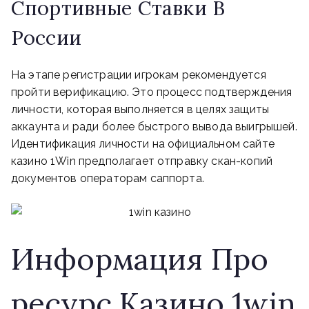
Спортивные Ставки В
России
На этапе регистрации игрокам рекомендуется
пройти верификацию. Это процесс подтверждения
личности, которая выполняется в целях защиты
аккаунта и ради более быстрого вывода выигрышей.
Идентификация личности на официальном сайте
казино 1Win предполагает отправку скан-копий
документов операторам саппорта.
Информация Про
ресурс Казино 1win