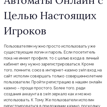
Автоматы Онлайн с
Целью Настоящих
Игроков
Пользователям нужно просто использовать уже
существующие логин и пароль. Если посетитель
пока не имеет профиля, то с целью входа в личный
кабинет ему нужно зарегистрироваться. Кроме
того, помните, союз в интернет-казино 1win вход на
сайт исполин совершать только совершеннолетние
пользователи. Пройти регистрацию в нашем онлайн
казино – проще простого. Более того, ради
создания аккаунта в 1win зеркало как и можно
использовать. К Тому Же пользователи исполин
регистрироваться в приложении казино, поскольку