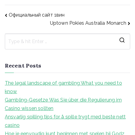
Post
Официальный сайт 1вин
Uptown Pokies Australia Monarch
navigation
S
e
a
Recent Posts
r
c
The legal landscape of gambling What you need to
h
know
f
Gambling-Gesetze Was Sie über die Regulierung im
o
Casino wissen sollten
r
Ansvarlig spilling tips for å spille trygt med beste nett
:
casino
Hoe je eenvoudig kunt beginnen met spelen bij Godz