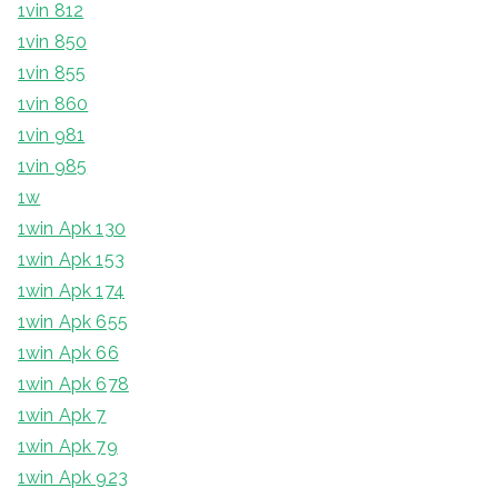
1vin 812
1vin 850
1vin 855
1vin 860
1vin 981
1vin 985
1w
1win Apk 130
1win Apk 153
1win Apk 174
1win Apk 655
1win Apk 66
1win Apk 678
1win Apk 7
1win Apk 79
1win Apk 923