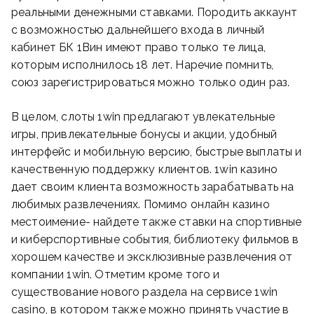
реальными денежными ставками. Породить аккаунт
с возможностью дальнейшего входа в личный
кабинет БК 1Вин имеют право только те лица,
которым исполнилось 18 лет. Наречие помнить,
союз зарегистрироваться можно только один раз.
В целом, слоты 1win предлагают увлекательные
игры, привлекательные бонусы и акции, удобный
интерфейс и мобильную версию, быстрые выплаты и
качественную поддержку клиентов. 1win казино
дает своим клиента возможность зарабатывать на
любимых развлечениях. Помимо онлайн казино
местоимение- найдете также ставки на спортивные
и киберспортивные события, библиотеку фильмов в
хорошем качестве и эксклюзивные развлечения от
компании 1win. Отметим кроме того и
существование нового раздела на сервисе 1win
casino, в котором также можно принять участие в