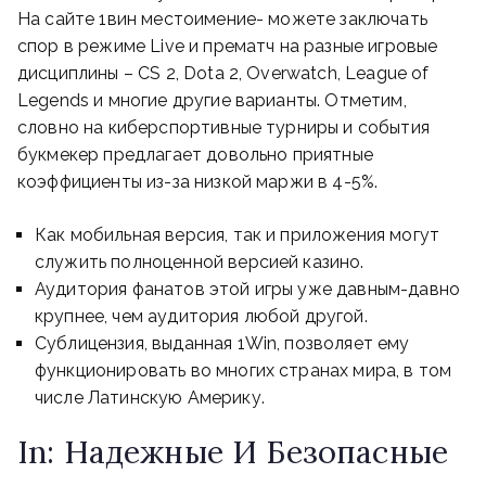
На сайте 1вин местоимение- можете заключать
спор в режиме Live и прематч на разные игровые
дисциплины – CS 2, Dota 2, Overwatch, League of
Legends и многие другие варианты. Отметим,
словно на киберспортивные турниры и события
букмекер предлагает довольно приятные
коэффициенты из-за низкой маржи в 4-5%.
Как мобильная версия, так и приложения могут
служить полноценной версией казино.
Аудитория фанатов этой игры уже давным-давно
крупнее, чем аудитория любой другой.
Сублицензия, выданная 1Win, позволяет ему
функционировать во многих странах мира, в том
числе Латинскую Америку.
In: Надежные И Безопасные