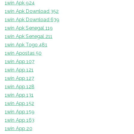
1win Apk 924
1win Apk Download 352
1win Apk Download 639
1win Apk Senegal 119
1win Apk Senegal 211
1win Apk Togo 481
1win Apostas 50
1win App 107
1win App 121
1win App 127
1win App 128
1win App 131
1win App 152
1win App 159
1win App 163
1win App 20