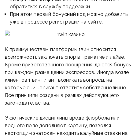
обратиться в службу поддержки.
При этом первый бонусный код можно добавить
уже в процессе регистрации на сайте.
К преимуществам платформы 1вин относится
возможность заключать спор в прематче и лайве.
Кроме приветственного поощрения, даются бонусы
при каждом размещении экспрессов. Иногда возле
клиентов 1 вин гигант возникать вопросы, на
которые они не гигант ответить собственнолично.
Все принципы созданы в рамках действующего
законодательства.
Экзотические дисциплины вроде флорбола или
водного поло дополняют картину, позволяя
настоящим знатокам находить валуйные ставки на