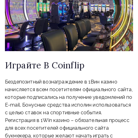
Играйте В Coinflip
Бездепозитный вознаграждение в 1Вин казино
начисляется всем посетителям официального сайта,
которые подписались на получение уведомлений по
E-mail. Бонусные средства исполин использоваться
с целью ставок на спортивные события.
Регистрация в 1Win казино – обязательная процесс
для всех посетителей официального сайта
букмекера, которые желают начать играть с