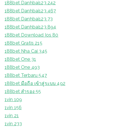
188bet Danhbai123 242
188bet Danhbai123 467
188bet Danhbai123 73
188bet Danhbai123 894
188bet Download Ios 80
188bet Gratis 215
188bet Nha Cai 345
188bet One 31
188bet One 493
188bet Terbaru 547
188bet มือถือ เข้าสู่ระบบ 492
188bet สํารอง 55
1vin 109
1vin 156
1vin 21
1vin 233