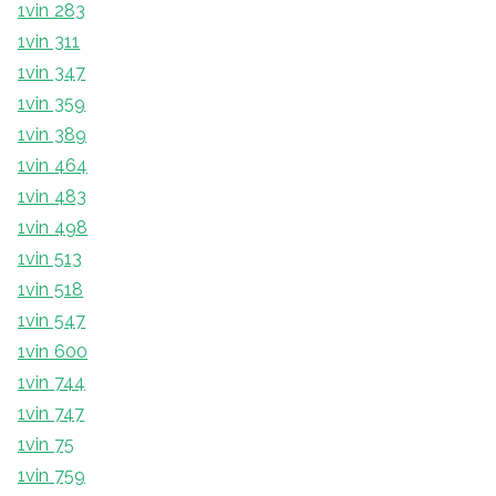
1vin 283
1vin 311
1vin 347
1vin 359
1vin 389
1vin 464
1vin 483
1vin 498
1vin 513
1vin 518
1vin 547
1vin 600
1vin 744
1vin 747
1vin 75
1vin 759