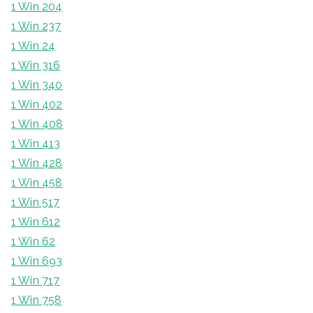
1 Win 204
1 Win 237
1 Win 24
1 Win 316
1 Win 340
1 Win 402
1 Win 408
1 Win 413
1 Win 428
1 Win 458
1 Win 517
1 Win 612
1 Win 62
1 Win 693
1 Win 717
1 Win 758