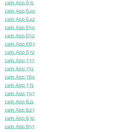
1win App 631
1win App 640
1win App 642
1win App 650
1win App 652
1win App 663
1win App 672
1win App 737
1win App 751
1win App 769
1win App 771
1win App 797
1win App 821
1win App 823
1win App 832
1win App 857