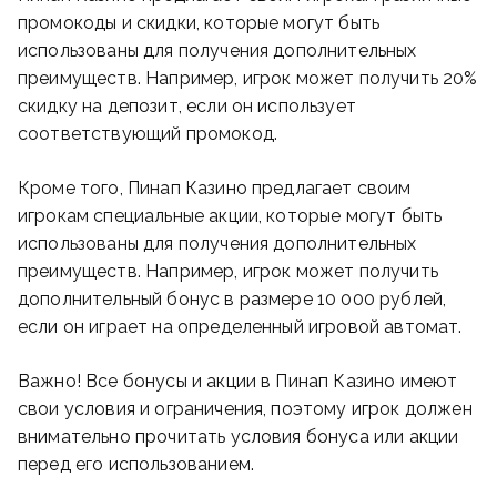
промокоды и скидки, которые могут быть
использованы для получения дополнительных
преимуществ. Например, игрок может получить 20%
скидку на депозит, если он использует
соответствующий промокод.
Кроме того, Пинап Казино предлагает своим
игрокам специальные акции, которые могут быть
использованы для получения дополнительных
преимуществ. Например, игрок может получить
дополнительный бонус в размере 10 000 рублей,
если он играет на определенный игровой автомат.
Важно! Все бонусы и акции в Пинап Казино имеют
свои условия и ограничения, поэтому игрок должен
внимательно прочитать условия бонуса или акции
перед его использованием.