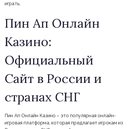
играть.
Пин Ап Онлайн
Казино:
Официальный
Сайт в России и
странах СНГ
Пин Ап Онлайн Казино – это популярная онлайн-
игровая платформа, которая предлагает игрокам из