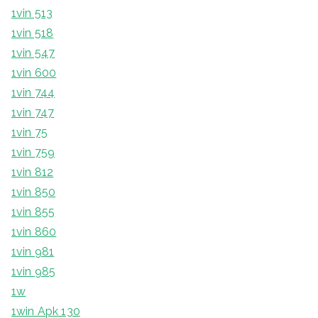
1vin 513
1vin 518
1vin 547
1vin 600
1vin 744
1vin 747
1vin 75
1vin 759
1vin 812
1vin 850
1vin 855
1vin 860
1vin 981
1vin 985
1w
1win Apk 130