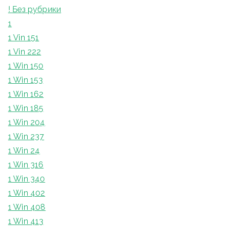
! Без рубрики
1
1 Vin 151
1 Vin 222
1 Win 150
1 Win 153
1 Win 162
1 Win 185
1 Win 204
1 Win 237
1 Win 24
1 Win 316
1 Win 340
1 Win 402
1 Win 408
1 Win 413