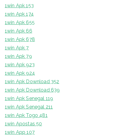
1win Apk 153
1win Apk 174
1win Apk 655
1win Apk 66
1win Apk 678
1win Apk 7
1win Apk 79
1win Apk 923
1win Apk 924
1win Apk Download 352
1win Apk Download 639
1win Apk Senegal 119
1win Apk Senegal 211
1win Apk Togo 481
1win Apostas 50
1win App 107