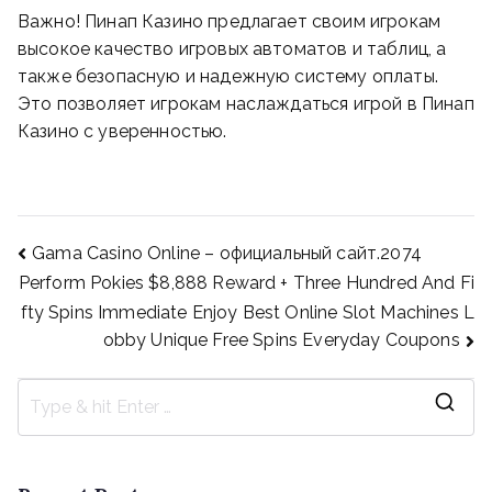
Важно! Пинап Казино предлагает своим игрокам
высокое качество игровых автоматов и таблиц, а
также безопасную и надежную систему оплаты.
Это позволяет игрокам наслаждаться игрой в Пинап
Казино с уверенностью.
Post
Gama Casino Online – официальный сайт.2074
Perform Pokies $8,888 Reward + Three Hundred And Fi
fty Spins Immediate Enjoy Best Online Slot Machines L
navigation
obby Unique Free Spins Everyday Coupons
S
e
a