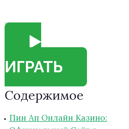
Пин Ап Онлайн Казино Официальный Сайт в России и странах СНГ
▶️
ИГРАТЬ
Содержимое
Пин Ап Онлайн Казино: