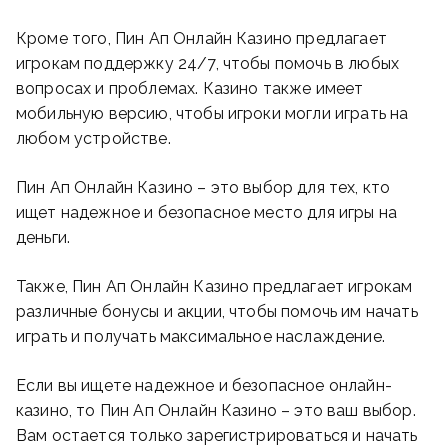
Кроме того, Пин Ап Онлайн Казино предлагает
игрокам поддержку 24/7, чтобы помочь в любых
вопросах и проблемах. Казино также имеет
мобильную версию, чтобы игроки могли играть на
любом устройстве.
Пин Ап Онлайн Казино – это выбор для тех, кто
ищет надежное и безопасное место для игры на
деньги.
Также, Пин Ап Онлайн Казино предлагает игрокам
различные бонусы и акции, чтобы помочь им начать
играть и получать максимальное наслаждение.
Если вы ищете надежное и безопасное онлайн-
казино, то Пин Ап Онлайн Казино – это ваш выбор.
Вам остается только зарегистрироваться и начать