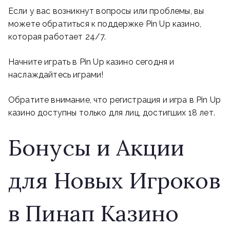
Если у вас возникнут вопросы или проблемы, вы
можете обратиться к поддержке Pin Up казино,
которая работает 24/7.
Начните играть в Pin Up казино сегодня и
наслаждайтесь играми!
Обратите внимание, что регистрация и игра в Pin Up
казино доступны только для лиц, достигших 18 лет.
Бонусы и Акции
для Новых Игроков
в Пинап Казино