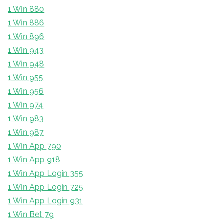
1 Win 880
1 Win 886
1 Win 896
1 Win 943
1 Win 948
1 Win 955
1 Win 956
1 Win 974
1 Win 983
1 Win 987
1 Win App 790
1 Win App 918
1 Win App Login 355
1 Win App Login 725
1 Win App Login 931
1 Win Bet 79