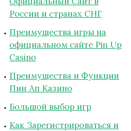
Официальный Сайт в
России и странах СНГ
Преимущества игры на
официальном сайте Pin Up
Casino
Преимущества и Функции
Пин Ап Казино
Большой выбор игр
Как Зарегистрироваться и