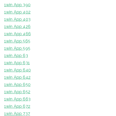
1win App 390
1win App 402
1win App 403
1win App 426
1win App 466
1win App 565
1win App 595
1win App 63
1win App 631
1win App 640
1win App 642
1win App 650
1win App 652
1win App 663
1win App 672
1win App 737