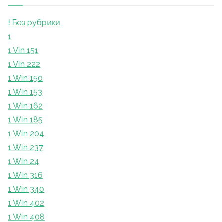
! Без рубрики
1
1 Vin 151
1 Vin 222
1 Win 150
1 Win 153
1 Win 162
1 Win 185
1 Win 204
1 Win 237
1 Win 24
1 Win 316
1 Win 340
1 Win 402
1 Win 408