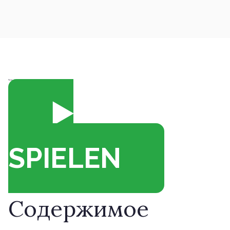
Wettanbieter ohne OASIS Deutschland – Support und Hilfe
▶️
SPIELEN
Содержимое