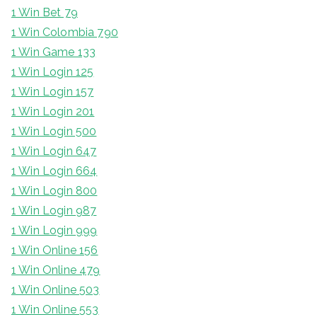
1 Win Bet 79
1 Win Colombia 790
1 Win Game 133
1 Win Login 125
1 Win Login 157
1 Win Login 201
1 Win Login 500
1 Win Login 647
1 Win Login 664
1 Win Login 800
1 Win Login 987
1 Win Login 999
1 Win Online 156
1 Win Online 479
1 Win Online 503
1 Win Online 553