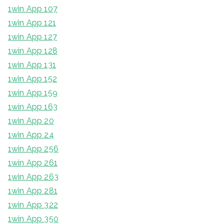
1win App 107
1win App 121
1win App 127
1win App 128
1win App 131
1win App 152
1win App 159
1win App 163
1win App 20
1win App 24
1win App 256
1win App 261
1win App 263
1win App 281
1win App 322
1win App 350