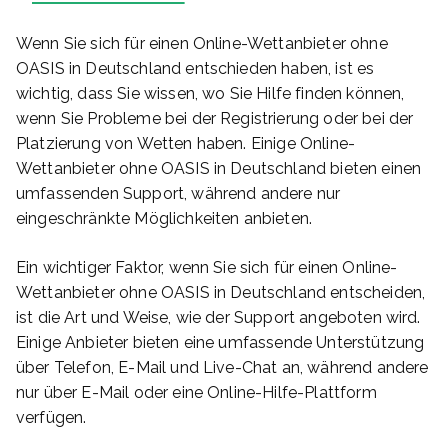
Wenn Sie sich für einen Online-Wettanbieter ohne
OASIS in Deutschland entschieden haben, ist es
wichtig, dass Sie wissen, wo Sie Hilfe finden können,
wenn Sie Probleme bei der Registrierung oder bei der
Platzierung von Wetten haben. Einige Online-
Wettanbieter ohne OASIS in Deutschland bieten einen
umfassenden Support, während andere nur
eingeschränkte Möglichkeiten anbieten.
Ein wichtiger Faktor, wenn Sie sich für einen Online-
Wettanbieter ohne OASIS in Deutschland entscheiden,
ist die Art und Weise, wie der Support angeboten wird.
Einige Anbieter bieten eine umfassende Unterstützung
über Telefon, E-Mail und Live-Chat an, während andere
nur über E-Mail oder eine Online-Hilfe-Plattform
verfügen.