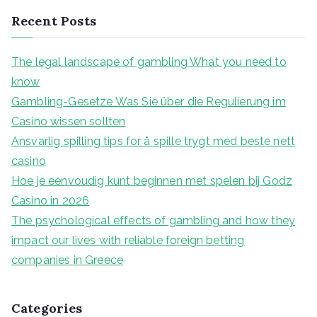
a
Recent Posts
r
c
The legal landscape of gambling What you need to
h
know
f
Gambling-Gesetze Was Sie über die Regulierung im
o
Casino wissen sollten
r
Ansvarlig spilling tips for å spille trygt med beste nett
:
casino
Hoe je eenvoudig kunt beginnen met spelen bij Godz
Casino in 2026
The psychological effects of gambling and how they
impact our lives with reliable foreign betting
companies in Greece
Categories