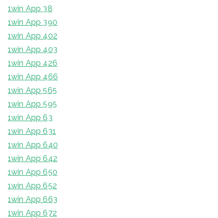
1win App 38
1win App 390
1win App 402
1win App 403
1win App 426
1win App 466
1win App 565
1win App 595
1win App 63
1win App 631
1win App 640
1win App 642
1win App 650
1win App 652
1win App 663
1win App 672