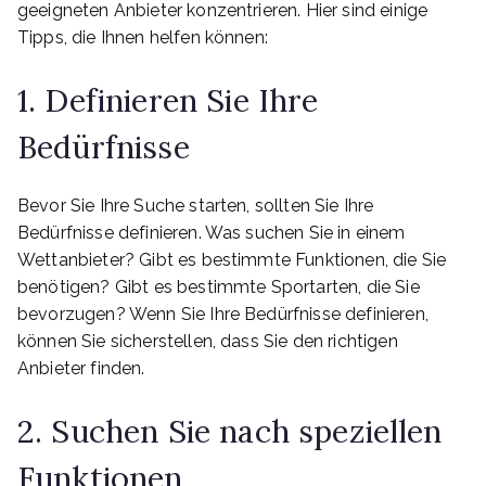
geeigneten Anbieter konzentrieren. Hier sind einige
Tipps, die Ihnen helfen können:
1. Definieren Sie Ihre
Bedürfnisse
Bevor Sie Ihre Suche starten, sollten Sie Ihre
Bedürfnisse definieren. Was suchen Sie in einem
Wettanbieter? Gibt es bestimmte Funktionen, die Sie
benötigen? Gibt es bestimmte Sportarten, die Sie
bevorzugen? Wenn Sie Ihre Bedürfnisse definieren,
können Sie sicherstellen, dass Sie den richtigen
Anbieter finden.
2. Suchen Sie nach speziellen
Funktionen