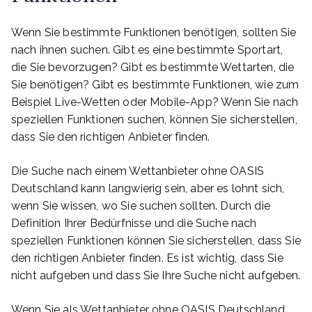
Wenn Sie bestimmte Funktionen benötigen, sollten Sie
nach ihnen suchen. Gibt es eine bestimmte Sportart,
die Sie bevorzugen? Gibt es bestimmte Wettarten, die
Sie benötigen? Gibt es bestimmte Funktionen, wie zum
Beispiel Live-Wetten oder Mobile-App? Wenn Sie nach
speziellen Funktionen suchen, können Sie sicherstellen,
dass Sie den richtigen Anbieter finden.
Die Suche nach einem Wettanbieter ohne OASIS
Deutschland kann langwierig sein, aber es lohnt sich,
wenn Sie wissen, wo Sie suchen sollten. Durch die
Definition Ihrer Bedürfnisse und die Suche nach
speziellen Funktionen können Sie sicherstellen, dass Sie
den richtigen Anbieter finden. Es ist wichtig, dass Sie
nicht aufgeben und dass Sie Ihre Suche nicht aufgeben.
Wenn Sie als Wettanbieter ohne OASIS Deutschland