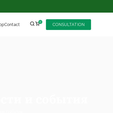
0
op
Contact
CONSULTATION
сти и события
и и события