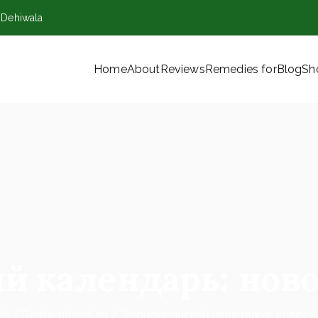
,Dehiwala
Home
About
Reviews
Remedies for
Blog
Sh
VT) Ltd
й календарь: ново
25
September
30
Экономический календарь: новост