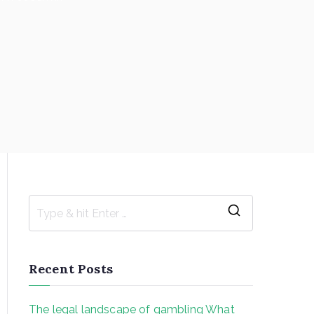
S
e
a
Recent Posts
r
c
The legal landscape of gambling What