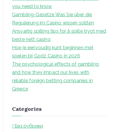
h
you need to know
f
Gambling-Gesetze Was Sie über die
o
Regulierung im Casino wissen sollten
r
Ansvarlig spilling tips for å spille trygt med
:
beste nett casino
Hoe je eenvoudig kunt beginnen met
spelen bij Godz Casino in 2026
The psychological effects of gambling
and how they impact our lives with
reliable foreign betting companies in
Greece
Categories
! Без рубрики