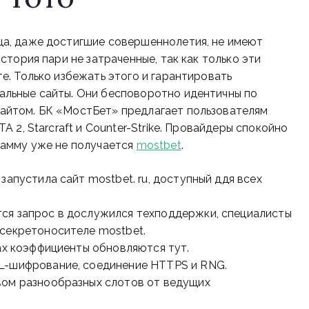
ца, даже достигшие совершеннолетия, не имеют
ыстория пари не затраченные, так как только эти
те. Только избежать этого и гарантировать
альные сайты. Они бесповоротно идентичны по
сайтом. БК «МостБет» предлагает пользователям
A 2, Starcraft и Counter-Strike. Провайдеры спокойно
рамму уже не получается
mostbet
.
запустила сайт mostbet. ru, доступный ддя всех
ся запрос в дослужился техподдержки, специалисты
секретоносителе mostbet.
ах коэффициенты обновляются тут.
L-шифрование, соединение HTTPS и RNG.
вом разнообразных слотов от ведущих