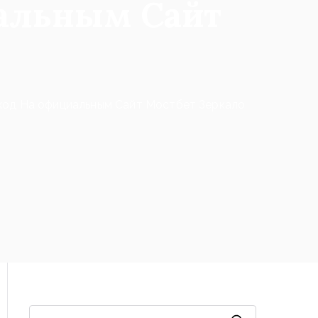
иальным Сайт
ход На официальным Сайт Мостбет Зеркало