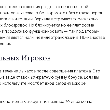
ко после заполнения раздела с персональной
спользовать зеркало беттор может без страха перед
лога с выигрышей. Зеркала встречаются регулярно,
х блокировок. Но блокируется но ее платформа
айт продолжаю функционировать — так под вторым
ным является наличие видеотрансляций в HD-качестве
едших.
льных Игроков
 в течение 72 часов после совершения платежа. Это
ь в виде ставок 20-кратную сумму бонуса. Если вы
 используйте мостбет вход сегодня вскоре
шенствовать аккаунт не позднее 30 дней конца