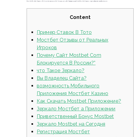
Мостбет Mostbet Зеркало Рабочее А актуальное На Сегодня, вход На Официальный Сайт Мостбет Зеркало กลุ่มงานพัฒนาพระสอนศีลธรรม มจร
Content
Пример Ставок В Тото
Мостбет Отзывы от Реальных
Игроков
Почему Сайт Mostbet Com
Блокируется В России?”
что Такое Зеркало?
Вы Владелец Сайта?
возможность Мобильного
Приложения Мостбет Казино
Как Скачать Mostbet Приложение?
Зеркало Мостбет а Приложении
Приветственный Бонус Mostbet
Зеркало Mostbet на Сегодня
Регистрация Мостбет