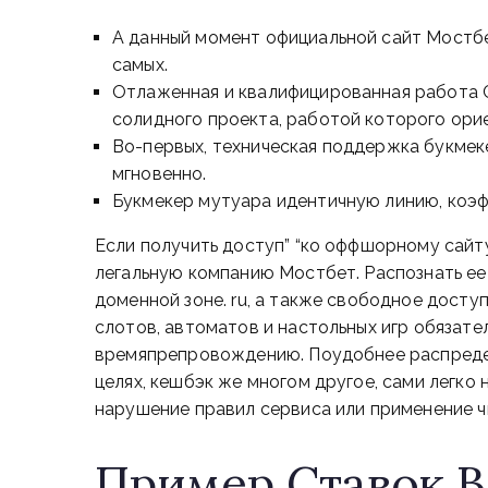
А данный момент официальной сайт Мостбе
самых.
Отлаженная и квалифицированная работа 
солидного проекта, работой которого ори
Во-первых, техническая поддержка букмеке
мгновенно.
Букмекер мутуара идентичную линию, коэф
Если получить доступ” “ко оффшорному сайт
легальную компанию Мостбет. Распознать ее
доменной зоне. ru, а также свободное дост
слотов, автоматов и настольных игр обязат
времяпрепровождению. Поудобнее распределе
целях, кешбэк же многом другое, сами легко н
нарушение правил сервиса или применение ч
Пример Ставок В