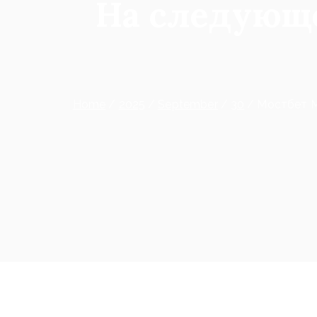
На следующе
Home
2025
September
30
Мостбет M