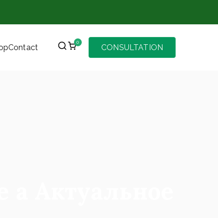
0
op
Contact
CONSULTATION
е а Актуальное