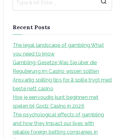
S
e
a
Recent Posts
r
c
The legal landscape of gambling What
h
you need to know
f
Gambling-Gesetze Was Sie über die
o
Regulierung im Casino wissen sollten
r
Ansvarlig spilling tips for å spille trygt med
:
beste nett casino
Hoe je eenvoudig kunt beginnen met
spelen bij Godz Casino in 2026
The psychological effects of gambling
and how they impact our lives with
reliable foreign betting companies in