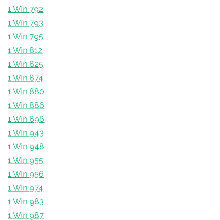
1 Win 792
1 Win 793
1 Win 795
1 Win 812
1 Win 825
1 Win 874
1 Win 880
1 Win 886
1 Win 896
1 Win 943
1 Win 948
1 Win 955
1 Win 956
1 Win 974
1 Win 983
1 Win 987