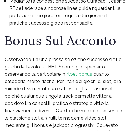
Mediante la concessione successo Curacao, il casinò
RTbet aderisce a rigorose linee guida riguardanti la
protezione dei giocatori, l’equità dei giochi e le
pratiche successo gioco responsabile.
Bonus Sul Acconto
Osservando La una grossa selezione successo slot e
giochi da tavolo RTBET Scompiglio spiccano
osservando la particolare in
rtbet bonus
quanto
categorie molto ricche. Per i fan dei giochi di slot, è la
miriade di varianti il quale attende gli appassionati,
poiché qualunque singola track permette vittoria
decidere tra concetti, grafica e strategia vittoria
finanziamento diverso. Quello che non sono assenti è
le classiche slot a 3 rulli, le moderne video slot
mediante giri bonus e jackpot progressivi. Sollevato