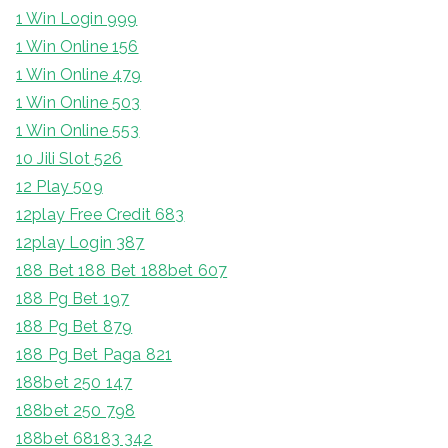
1 Win Login 999
1 Win Online 156
1 Win Online 479
1 Win Online 503
1 Win Online 553
10 Jili Slot 526
12 Play 509
12play Free Credit 683
12play Login 387
188 Bet 188 Bet 188bet 607
188 Pg Bet 197
188 Pg Bet 879
188 Pg Bet Paga 821
188bet 250 147
188bet 250 798
188bet 68183 342