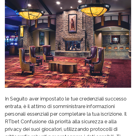
In Seguito aver impostato le tue credenziali successo
entrata, è il attimo di somministrare informazioni
personali essenziali per completare la tua iscrizione. Il
RTbet Confusione dà priorità alla sicurezza e alla
privacy dei suoi giocatori, utilizzando protocolli di