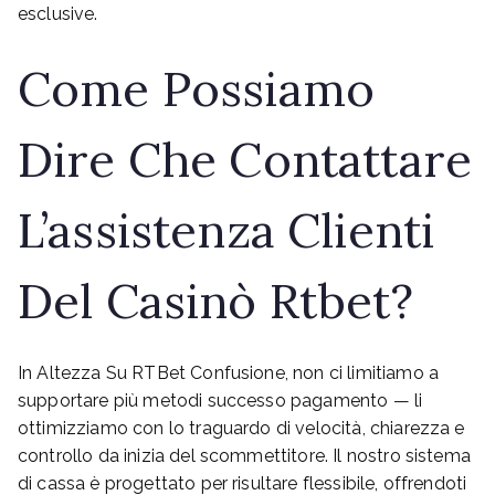
esclusive.
Come Possiamo
Dire Che Contattare
L’assistenza Clienti
Del Casinò Rtbet?
In Altezza Su RTBet Confusione, non ci limitiamo a
supportare più metodi successo pagamento — li
ottimizziamo con lo traguardo di velocità, chiarezza e
controllo da inizia del scommettitore. Il nostro sistema
di cassa è progettato per risultare flessibile, offrendoti