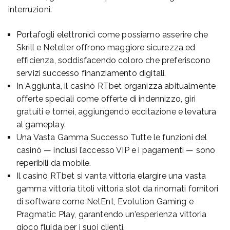
interruzioni.
Portafogli elettronici come possiamo asserire che
Skrill e Neteller offrono maggiore sicurezza ed
efficienza, soddisfacendo coloro che preferiscono
servizi successo finanziamento digitali.
In Aggiunta, il casinò RTbet organizza abitualmente
offerte speciali come offerte di indennizzo, giri
gratuiti e tornei, aggiungendo eccitazione e levatura
al gameplay.
Una Vasta Gamma Successo Tutte le funzioni del
casinò — inclusi l’accesso VIP e i pagamenti — sono
reperibili da mobile.
Il casinò RTbet si vanta vittoria elargire una vasta
gamma vittoria titoli vittoria slot da rinomati fornitori
di software come NetEnt, Evolution Gaming e
Pragmatic Play, garantendo un’esperienza vittoria
gioco fluida per i suoi clienti.