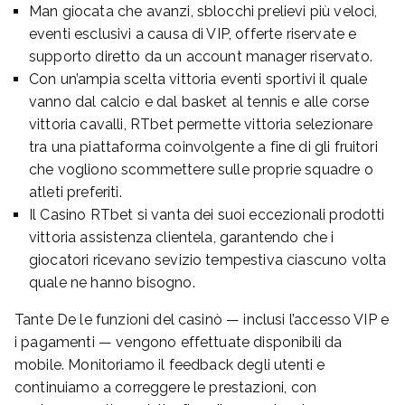
Man giocata che avanzi, sblocchi prelievi più veloci,
eventi esclusivi a causa di VIP, offerte riservate e
supporto diretto da un account manager riservato.
Con un’ampia scelta vittoria eventi sportivi il quale
vanno dal calcio e dal basket al tennis e alle corse
vittoria cavalli, RTbet permette vittoria selezionare
tra una piattaforma coinvolgente a fine di gli fruitori
che vogliono scommettere sulle proprie squadre o
atleti preferiti.
Il Casino RTbet si vanta dei suoi eccezionali prodotti
vittoria assistenza clientela, garantendo che i
giocatori ricevano sevizio tempestiva ciascuno volta
quale ne hanno bisogno.
Tante De le funzioni del casinò — inclusi l’accesso VIP e
i pagamenti — vengono effettuate disponibili da
mobile. Monitoriamo il feedback degli utenti e
continuiamo a correggere le prestazioni, con