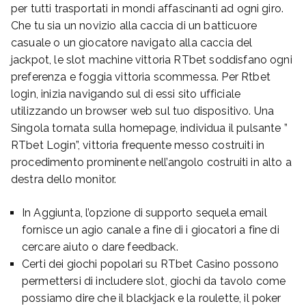
per tutti trasportati in mondi affascinanti ad ogni giro.
Che tu sia un novizio alla caccia di un batticuore
casuale o un giocatore navigato alla caccia del
jackpot, le slot machine vittoria RTbet soddisfano ogni
preferenza e foggia vittoria scommessa. Per Rtbet
login, inizia navigando sul di essi sito ufficiale
utilizzando un browser web sul tuo dispositivo. Una
Singola tornata sulla homepage, individua il pulsante ”
RTbet Login”, vittoria frequente messo costruiti in
procedimento prominente nell’angolo costruiti in alto a
destra dello monitor.
In Aggiunta, l’opzione di supporto sequela email
fornisce un agio canale a fine di i giocatori a fine di
cercare aiuto o dare feedback.
Certi dei giochi popolari su RTbet Casino possono
permettersi di includere slot, giochi da tavolo come
possiamo dire che il blackjack e la roulette, il poker