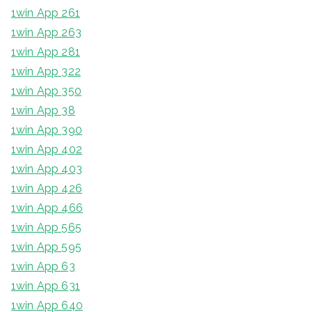
1win App 261
1win App 263
1win App 281
1win App 322
1win App 350
1win App 38
1win App 390
1win App 402
1win App 403
1win App 426
1win App 466
1win App 565
1win App 595
1win App 63
1win App 631
1win App 640