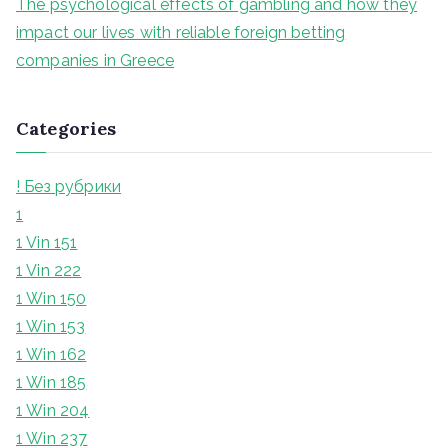
The psychological effects of gambling and how they
impact our lives with reliable foreign betting
companies in Greece
Categories
! Без рубрики
1
1 Vin 151
1 Vin 222
1 Win 150
1 Win 153
1 Win 162
1 Win 185
1 Win 204
1 Win 237