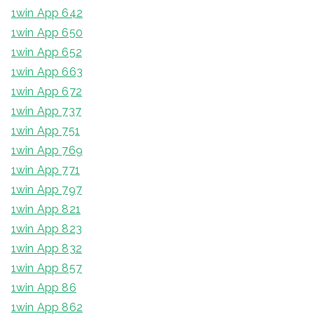
1win App 642
1win App 650
1win App 652
1win App 663
1win App 672
1win App 737
1win App 751
1win App 769
1win App 771
1win App 797
1win App 821
1win App 823
1win App 832
1win App 857
1win App 86
1win App 862