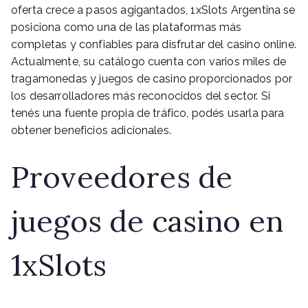
oferta crece a pasos agigantados, 1xSlots Argentina se
posiciona como una de las plataformas más
completas y confiables para disfrutar del casino online.
Actualmente, su catálogo cuenta con varios miles de
tragamonedas y juegos de casino proporcionados por
los desarrolladores más reconocidos del sector. Si
tenés una fuente propia de tráfico, podés usarla para
obtener beneficios adicionales.
Proveedores de
juegos de casino en
1xSlots