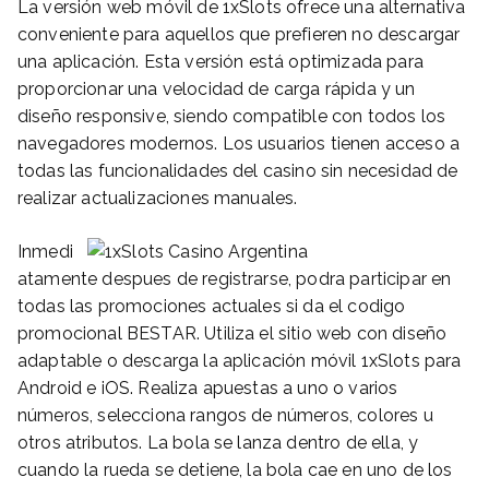
La versión web móvil de 1xSlots ofrece una alternativa
conveniente para aquellos que prefieren no descargar
una aplicación. Esta versión está optimizada para
proporcionar una velocidad de carga rápida y un
diseño responsive, siendo compatible con todos los
navegadores modernos. Los usuarios tienen acceso a
todas las funcionalidades del casino sin necesidad de
realizar actualizaciones manuales.
Inmedi
atamente despues de registrarse, podra participar en
todas las promociones actuales si da el codigo
promocional BESTAR. Utiliza el sitio web con diseño
adaptable o descarga la aplicación móvil 1xSlots para
Android e iOS. Realiza apuestas a uno o varios
números, selecciona rangos de números, colores u
otros atributos. La bola se lanza dentro de ella, y
cuando la rueda se detiene, la bola cae en uno de los