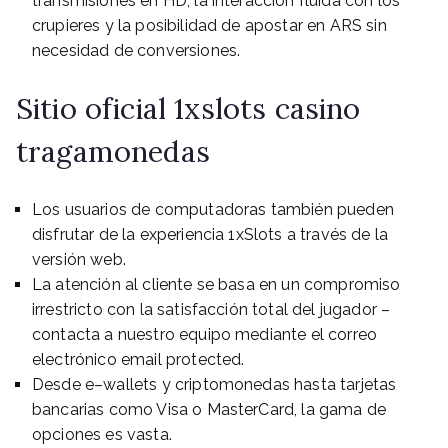
transmisiones en HD, la interacción fluida con los
crupieres y la posibilidad de apostar en ARS sin
necesidad de conversiones.
Sitio oficial 1xslots casino
tragamonedas
Los usuarios de computadoras también pueden
disfrutar de la experiencia 1xSlots a través de la
versión web.
La atención al cliente se basa en un compromiso
irrestricto con la satisfacción total del jugador –
contacta a nuestro equipo mediante el correo
electrónico email protected.
Desde e–wallets y criptomonedas hasta tarjetas
bancarias como Visa o MasterCard, la gama de
opciones es vasta.