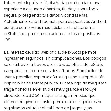
totalmente legal y está diseñada para brindarte una
experiencia de juego dinámica, fluida y, sobre todo,
segura, protegiendo tus datos y contraseñas.
Actualmente está disponible para dispositivos Android,
aunque como verás más adelante, la plataforma
1xSlots consiguió una solución para los dispositivos
iOS.
La interfaz del sitio web oficial de 1xSlots permite
ingresar en segundos, sin complicaciones. Los códigos
se distribuyen a través del sitio web oficial de 1xSlots,
campañas por correo o sitios afiliados. Son fáciles de
usar y permiten explorar ofertas que no siempre están
disponibles de forma pública. El catálogo de máquinas
tragamonedas en el sitio es muy grande e incluye
alrededor de 6,000 máquinas tragamonedas que
difieren en géneros. 1xslot permite a los jugadores no
registrados estudiar el catálogo de juegos y las