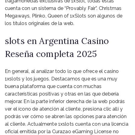
tragamonedas exclusivas de 1xSlot, todas estas
cuenta con un sistema de “Provably Fair”. Christmas
Megaways, Plinko, Queen of 1xSlots son algunos de
los títulos originales de la web.
slots en Argentina Casino
Reseña completa 2025
En general, al analizar todo lo que ofrece el casino
1xslots y los juegos. Destacamos que es una muy
buena plataforma que cuenta con muchas
características positivas y otras en las que debería
mejorar. En la parte inferior derecha de la web podrás
ver el ícono de atención al cliente, presiona clic allí y
podrás ver cómo se abren las opciones para atención
al cliente. Actualmente 1xslots cuenta con una licencia
oficial emitida por la Curazao eGaming License no