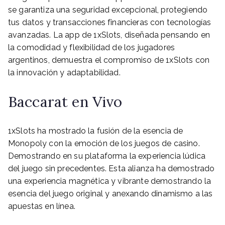
se garantiza una seguridad excepcional, protegiendo
tus datos y transacciones financieras con tecnologías
avanzadas. La app de 1xSlots, diseñada pensando en
la comodidad y flexibilidad de los jugadores
argentinos, demuestra el compromiso de 1xSlots con
la innovación y adaptabilidad.
Baccarat en Vivo
1xSlots ha mostrado la fusión de la esencia de
Monopoly con la emoción de los juegos de casino.
Demostrando en su plataforma la experiencia lúdica
del juego sin precedentes. Esta alianza ha demostrado
una experiencia magnética y vibrante demostrando la
esencia del juego original y anexando dinamismo a las
apuestas en línea.