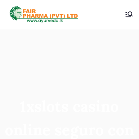
Skip
to
ayurveda.lk
Fairpharma (PVT) Ltd
content
1xslots casino
online seguro con