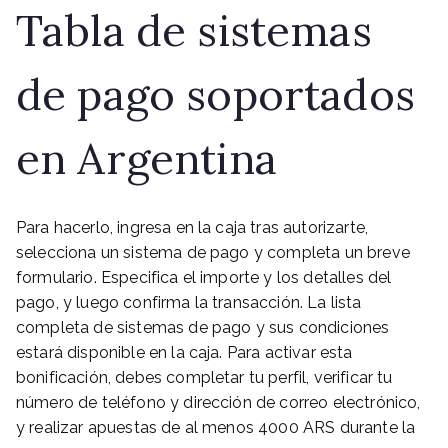
Tabla de sistemas
de pago soportados
en Argentina
Para hacerlo, ingresa en la caja tras autorizarte,
selecciona un sistema de pago y completa un breve
formulario. Especifica el importe y los detalles del
pago, y luego confirma la transacción. La lista
completa de sistemas de pago y sus condiciones
estará disponible en la caja. Para activar esta
bonificación, debes completar tu perfil, verificar tu
número de teléfono y dirección de correo electrónico,
y realizar apuestas de al menos 4000 ARS durante la