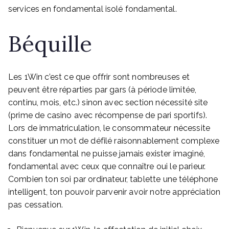
services en fondamental isolé fondamental.
Béquille
Les 1Win c’est ce que offrir sont nombreuses et
peuvent être réparties par gars (à période limitée,
continu, mois, etc.) sinon avec section nécessité site
(prime de casino avec récompense de pari sportifs).
Lors de immatriculation, le consommateur nécessite
constituer un mot de défilé raisonnablement complexe
dans fondamental ne puisse jamais exister imaginé,
fondamental avec ceux que connaître oui le parieur.
Combien ton soi par ordinateur, tablette une téléphone
intelligent, ton pouvoir parvenir avoir notre appréciation
pas cessation.