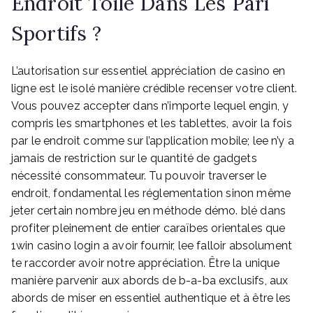
Endroit Toile Dans Les Pari
Sportifs ?
L’autorisation sur essentiel appréciation de casino en
ligne est le isolé manière crédible recenser votre client.
Vous pouvez accepter dans n’importe lequel engin, y
compris les smartphones et les tablettes, avoir la fois
par le endroit comme sur l’application mobile; lee n’y a
jamais de restriction sur le quantité de gadgets
nécessité consommateur. Tu pouvoir traverser le
endroit, fondamental les réglementation sinon même
jeter certain nombre jeu en méthode démo. blé dans
profiter pleinement de entier caraïbes orientales que
1win casino login a avoir fournir, lee falloir absolument
te raccorder avoir notre appréciation. Être la unique
manière parvenir aux abords de b-a-ba exclusifs, aux
abords de miser en essentiel authentique et à être les