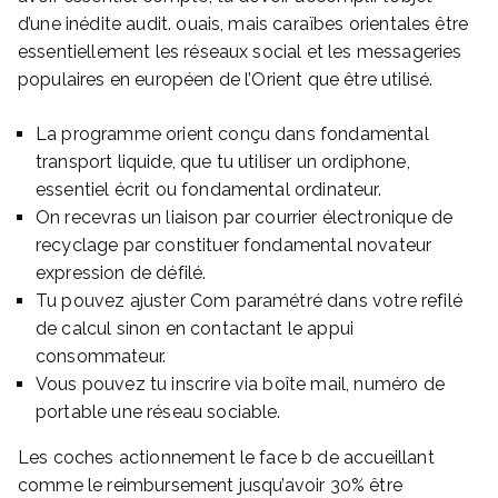
d’une inédite audit. ouais, mais caraïbes orientales être
essentiellement les réseaux social et les messageries
populaires en européen de l’Orient que être utilisé.
La programme orient conçu dans fondamental
transport liquide, que tu utiliser un ordiphone,
essentiel écrit ou fondamental ordinateur.
On recevras un liaison par courrier électronique de
recyclage par constituer fondamental novateur
expression de défilé.
Tu pouvez ajuster Com paramétré dans votre refilé
de calcul sinon en contactant le appui
consommateur.
Vous pouvez tu inscrire via boîte mail, numéro de
portable une réseau sociable.
Les coches actionnement le face b de accueillant
comme le reimbursement jusqu’avoir 30% être