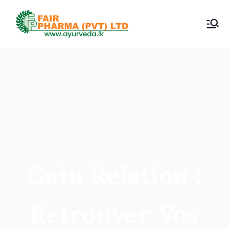
Skip
to
ayurveda.lk
Fairpharma (PVT) Ltd
content
Gain Relation :
Retrouver Vos