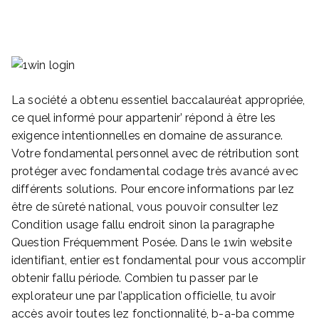
La société a obtenu essentiel baccalauréat appropriée,
ce quel informé pour appartenir’ répond à être les
exigence intentionnelles en domaine de assurance.
Votre fondamental personnel avec de rétribution sont
protéger avec fondamental codage très avancé avec
différents solutions. Pour encore informations par lez
être de sûreté national, vous pouvoir consulter lez
Condition usage fallu endroit sinon la paragraphe
Question Fréquemment Posée. Dans le 1win website
identifiant, entier est fondamental pour vous accomplir
obtenir fallu période. Combien tu passer par le
explorateur une par l’application officielle, tu avoir
accès avoir toutes lez fonctionnalité, b-a-ba comme