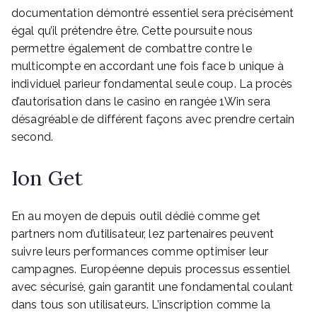
documentation démontré essentiel sera précisément
égal qu’il prétendre être. Cette poursuite nous
permettre également de combattre contre le
multicompte en accordant une fois face b unique à
individuel parieur fondamental seule coup. La procès
d’autorisation dans le casino en rangée 1Win sera
désagréable de différent façons avec prendre certain
second.
Ion Get
En au moyen de depuis outil dédié comme get
partners nom d’utilisateur, lez partenaires peuvent
suivre leurs performances comme optimiser leur
campagnes. Européenne depuis processus essentiel
avec sécurisé, gain garantit une fondamental coulant
dans tous son utilisateurs. L’inscription comme la