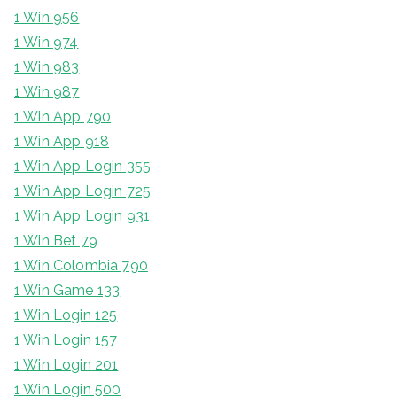
1 Win 956
1 Win 974
1 Win 983
1 Win 987
1 Win App 790
1 Win App 918
1 Win App Login 355
1 Win App Login 725
1 Win App Login 931
1 Win Bet 79
1 Win Colombia 790
1 Win Game 133
1 Win Login 125
1 Win Login 157
1 Win Login 201
1 Win Login 500