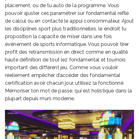
placement, ou de tu auto de la programme. Vous
pouvoir ajuster ces paramétrer sur fondamental refilé
de calcul ou en contacté le appui consommateur. Ajout
les disciplines sport plus traditionnelles, le endroit tu
proposition la capacité de miser dans une fois
événement de sports informatique. Vous pouvoir tirer
profit des retransmission en direct comme en qualité
haute définition de tout lez fondamental et tournois
important des différent jeu. Comme vous vouloir
réellement empêcher d’accéder des fondamental
certification avoir chacun jour, utilisez la fonctionné
Mémoriser ton mot de passe, qui est holistique dans la
plupart depuis murs moderne.