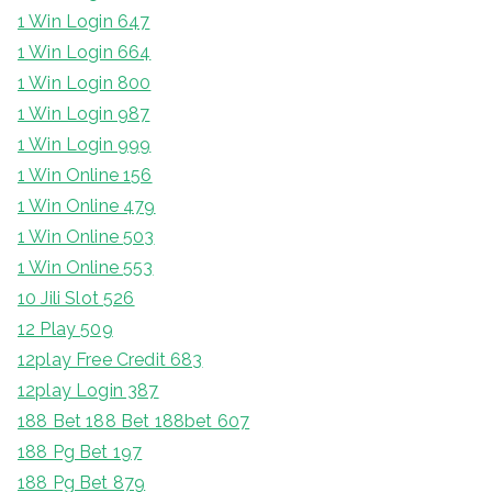
1 Win Login 647
1 Win Login 664
1 Win Login 800
1 Win Login 987
1 Win Login 999
1 Win Online 156
1 Win Online 479
1 Win Online 503
1 Win Online 553
10 Jili Slot 526
12 Play 509
12play Free Credit 683
12play Login 387
188 Bet 188 Bet 188bet 607
188 Pg Bet 197
188 Pg Bet 879