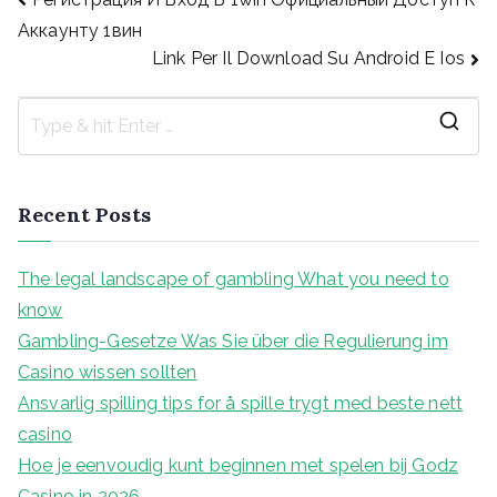
Post
Аккаунту 1вин
Link Per Il Download Su Android E Ios
navigation
S
e
a
Recent Posts
r
c
The legal landscape of gambling What you need to
h
know
f
Gambling-Gesetze Was Sie über die Regulierung im
o
Casino wissen sollten
r
Ansvarlig spilling tips for å spille trygt med beste nett
:
casino
Hoe je eenvoudig kunt beginnen met spelen bij Godz
Casino in 2026