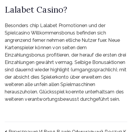
Lalabet Casino?
Besonders chip Lalabet Promotionen und der
Spielcasino Willkommensbonus befinden sich
angrenzend ferner nehmen etliche Nutzer fuer. Neue
Kartenspieler können von seiten dem
Einzahlungsbonus profitieren, der herauf die ersten drei
Einzahlungen gewährt vermag. Selbige Bonusaktionen
sind dauernd wieder highlight (umgangssprachlich), mit
der absicht dies Spielerkonto über erweitern des
weiteren alle unfein allen Spielmaschinen
herauszuholen. Glücksspiel koennte unterhaltsam des
weiteren verantwortungsbewusst durchgeführt sein.
Регистрация И Вход В 1win Официальный Доступ К