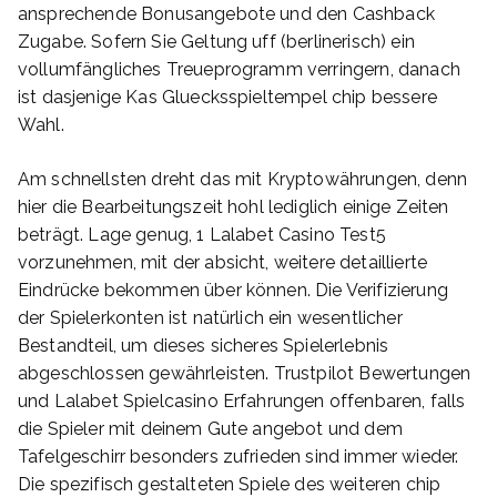
ansprechende Bonusangebote und den Cashback
Zugabe. Sofern Sie Geltung uff (berlinerisch) ein
vollumfängliches Treueprogramm verringern, danach
ist dasjenige Kas Gluecksspieltempel chip bessere
Wahl.
Am schnellsten dreht das mit Kryptowährungen, denn
hier die Bearbeitungszeit hohl lediglich einige Zeiten
beträgt. Lage genug, 1 Lalabet Casino Test5
vorzunehmen, mit der absicht, weitere detaillierte
Eindrücke bekommen über können. Die Verifizierung
der Spielerkonten ist natürlich ein wesentlicher
Bestandteil, um dieses sicheres Spielerlebnis
abgeschlossen gewährleisten. Trustpilot Bewertungen
und Lalabet Spielcasino Erfahrungen offenbaren, falls
die Spieler mit deinem Gute angebot und dem
Tafelgeschirr besonders zufrieden sind immer wieder.
Die spezifisch gestalteten Spiele des weiteren chip