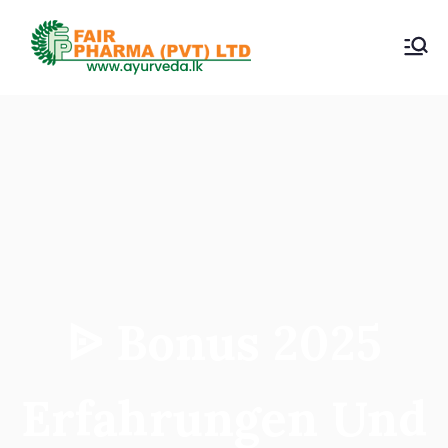
Skip
to
ayurveda.lk
Fairpharma (PVT) Ltd
content
ᐉ Bonus 2025
Erfahrungen Und