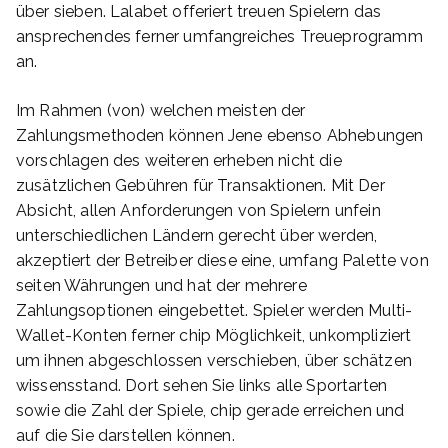
über sieben. Lalabet offeriert treuen Spielern das
ansprechendes ferner umfangreiches Treueprogramm
an.
Im Rahmen (von) welchen meisten der
Zahlungsmethoden können Jene ebenso Abhebungen
vorschlagen des weiteren erheben nicht die
zusätzlichen Gebühren für Transaktionen. Mit Der
Absicht, allen Anforderungen von Spielern unfein
unterschiedlichen Ländern gerecht über werden,
akzeptiert der Betreiber diese eine, umfang Palette von
seiten Währungen und hat der mehrere
Zahlungsoptionen eingebettet. Spieler werden Multi-
Wallet-Konten ferner chip Möglichkeit, unkompliziert
um ihnen abgeschlossen verschieben, über schätzen
wissensstand. Dort sehen Sie links alle Sportarten
sowie die Zahl der Spiele, chip gerade erreichen und
auf die Sie darstellen können.