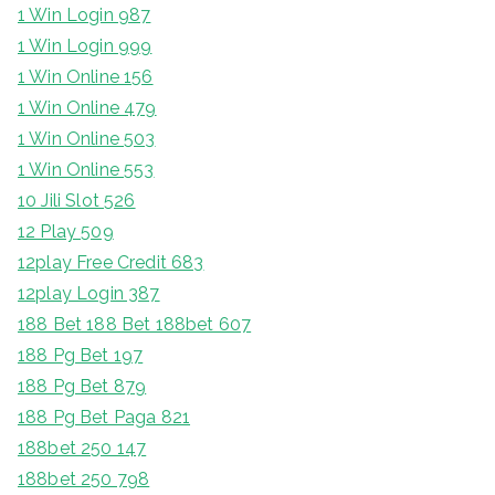
1 Win Login 987
1 Win Login 999
1 Win Online 156
1 Win Online 479
1 Win Online 503
1 Win Online 553
10 Jili Slot 526
12 Play 509
12play Free Credit 683
12play Login 387
188 Bet 188 Bet 188bet 607
188 Pg Bet 197
188 Pg Bet 879
188 Pg Bet Paga 821
188bet 250 147
188bet 250 798