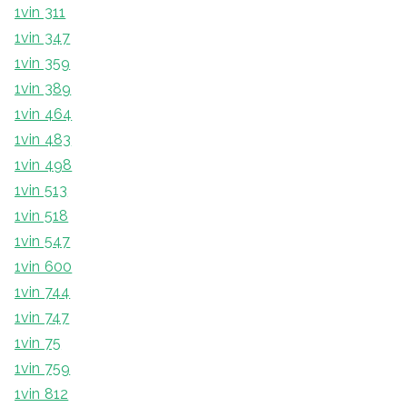
1vin 311
1vin 347
1vin 359
1vin 389
1vin 464
1vin 483
1vin 498
1vin 513
1vin 518
1vin 547
1vin 600
1vin 744
1vin 747
1vin 75
1vin 759
1vin 812