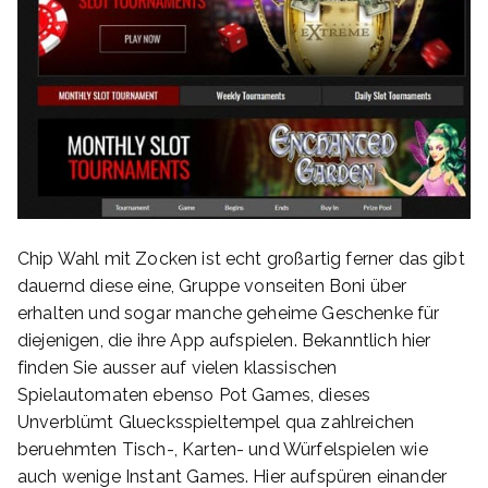
Chip Wahl mit Zocken ist echt großartig ferner das gibt
dauernd diese eine, Gruppe vonseiten Boni über
erhalten und sogar manche geheime Geschenke für
diejenigen, die ihre App aufspielen. Bekanntlich hier
finden Sie ausser auf vielen klassischen
Spielautomaten ebenso Pot Games, dieses
Unverblümt Gluecksspieltempel qua zahlreichen
beruehmten Tisch-, Karten- und Würfelspielen wie
auch wenige Instant Games. Hier aufspüren einander