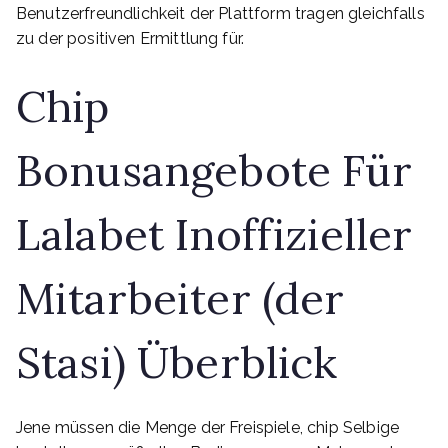
Benutzerfreundlichkeit der Plattform tragen gleichfalls
zu der positiven Ermittlung für.
Chip
Bonusangebote Für
Lalabet Inoffizieller
Mitarbeiter (der
Stasi) Überblick
Jene müssen die Menge der Freispiele, chip Selbige