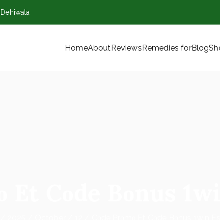
,Dehiwala
Home
About
Reviews
Remedies for
Blog
Sh
VT) Ltd
 Еt Сοdе Bοnuѕ 1wі
2025
October
12
Сοdе Рrοmο Еt Сοdе Bοnuѕ 1wіn Es