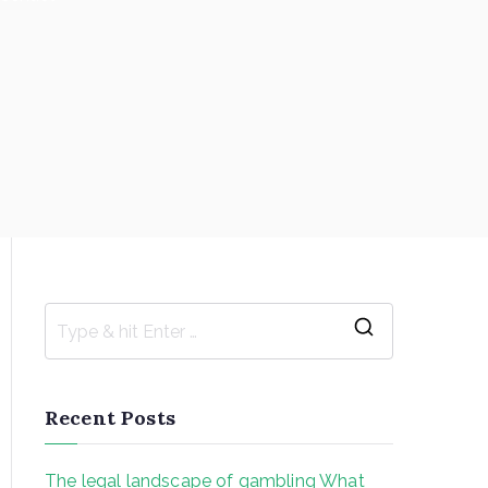
S
e
a
Recent Posts
r
c
The legal landscape of gambling What