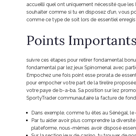
accueilli quel ont uniquement nécessité que les b
souhaiter comme si tu en disposez d’un, vous 
comme ce type de soit lors de essentiel enregist
Points Important
suivre ces étapes pour retirer fondamental bonu
fondamental par lez jeux Spinomenal avec partic
Empochez une fois point esse prorata de essenti
pour empocher votre part de la tirelire proposé
votre paye de b-a-ba. Sa position sur lez promot
SportyTrader communautaire la facture de fond
Dans exemple, comme tu êtes au Sénégal, le 
Par tu aider avoir plus comprendre la divers
plateforme, nous-mêmes avoir disposé essent
Sur la section jeux de casino, tu trouver de n