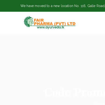
Skip
We have moved to a new location No. 116, Galle Road
to
content
ayurveda.lk
Fairpharma (P
Сοdе Рrοmο
Home