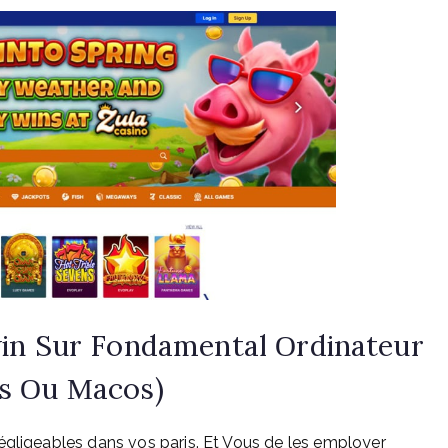
wіn Ѕur Fondamental Οrdіnаtеur
wѕ Οu Μасоѕ)
égligeables dans vos paris. Et Vous de les employer