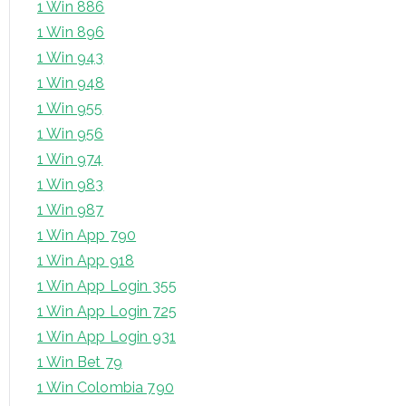
1 Win 886
1 Win 896
1 Win 943
1 Win 948
1 Win 955
1 Win 956
1 Win 974
1 Win 983
1 Win 987
1 Win App 790
1 Win App 918
1 Win App Login 355
1 Win App Login 725
1 Win App Login 931
1 Win Bet 79
1 Win Colombia 790