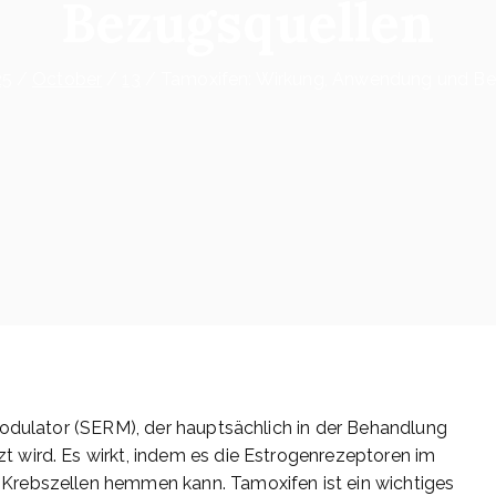
Bezugsquellen
25
October
13
Tamoxifen: Wirkung, Anwendung und Be
Modulator (SERM), der hauptsächlich in der Behandlung
 wird. Es wirkt, indem es die Estrogenrezeptoren im
Krebszellen hemmen kann. Tamoxifen ist ein wichtiges