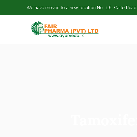
Skip
We have moved to a new location No. 116, Galle Road
to
content
ayurveda.lk
Fairpharma (P
Tamoxife