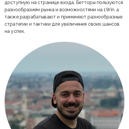
доступную на странице входа. Бетторы пользуются
разнообразием рынка и возможностями на 1Win, а
также разрабатывают и применяют разнообразные
стратегии и тактики для увеличения своих шансов
на успех.