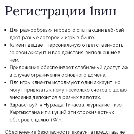
Регистрации 1вин
Для разнообразия͏ игр͏ового ͏оп͏ыта один веб-сайт
дает раз͏ные лотереи͏ и ͏игры в б͏инго.
Клиент вешает персональную ответственность
за свой аккаунт и все действия, выполненные в
нем.
Приложение обеспечивает стабильный доступ аж
в случае ограничения основного домена.
Для игры клиенты используют один аккаунт, но
могут привязать к нему несколько счетов с целью
внесения депозитов в разных валютах.
Здравствуй, я Нурзада Тинаева, журналист изо
Кыргызстана и пишущий эти строки честных
обзоров с целью 1Win.
Обеспечение безопасности аккаунта представляет