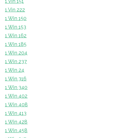
1 Vin 151
1 Vin 222
1 Win 150
1 Win 153
1 Win 162
1 Win 185
1 Win 204
1 Win 237
1 Win 24
1 Win 316
1 Win 340
1 Win 402
1 Win 408
1 Win 413
1 Win 428
1 Win 458