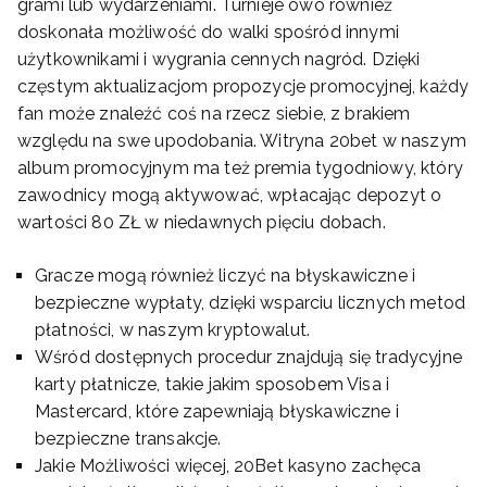
grami lub wydarzeniami. Turnieje owo również
doskonała możliwość do walki spośród innymi
użytkownikami i wygrania cennych nagród. Dzięki
częstym aktualizacjom propozycje promocyjnej, każdy
fan może znaleźć coś na rzecz siebie, z brakiem
względu na swe upodobania. Witryna 20bet w naszym
album promocyjnym ma też premia tygodniowy, który
zawodnicy mogą aktywować, wpłacając depozyt o
wartości 80 ZŁ w niedawnych pięciu dobach.
Gracze mogą również liczyć na błyskawiczne i
bezpieczne wypłaty, dzięki wsparciu licznych metod
płatności, w naszym kryptowalut.
Wśród dostępnych procedur znajdują się tradycyjne
karty płatnicze, takie jakim sposobem Visa i
Mastercard, które zapewniają błyskawiczne i
bezpieczne transakcje.
Jakie Możliwości więcej, 20Bet kasyno zachęca