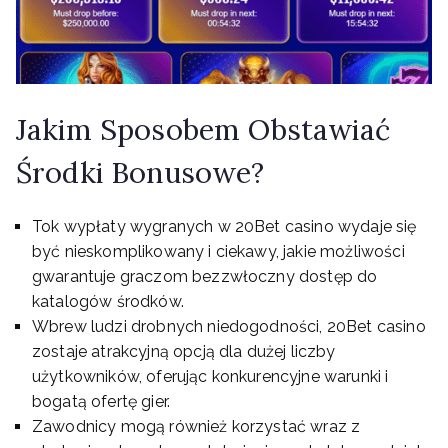
Jakim Sposobem Obstawiać
Środki Bonusowe?
Tok wypłaty wygranych w 20Bet casino wydaje się
być nieskomplikowany i ciekawy, jakie możliwości
gwarantuje graczom bezzwłoczny dostęp do
katalogów środków.
Wbrew ludzi drobnych niedogodności, 20Bet casino
zostaje atrakcyjną opcją dla dużej liczby
użytkowników, oferując konkurencyjne warunki i
bogatą ofertę gier.
Zawodnicy mogą również korzystać wraz z