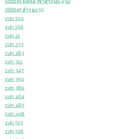
188bet มือถือ เข้าสู่ระบบ 492
188bet สํารอง 55
1vin 109
1vin 156
1vin 21
1vin 233
1vin 283
1vin 311
1vin 347
1vin 359
1vin 389
1vin 464
1vin 483
1vin 498
1vin 513
1vin 518