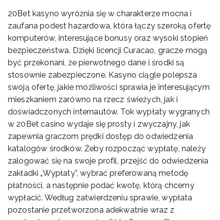
20Bet kasyno wyróżnia się w charakterze mocna i
zaufana podest hazardowa, która łączy szeroką ofertę
komputerów, interesujące bonusy oraz wysoki stopień
bezpieczeństwa. Dzięki licencji Curacao, gracze mogą
być przekonani, że pierwotnego dane i środki są
stosownie zabezpieczone. Kasyno ciągle polepsza
swoją ofertę, jakie możliwości sprawia je interesującym
mieszkaniem zarówno na rzecz świeżych, jak i
doświadczonych internautów. Tok wypłaty wygranych
w 20Bet casino wydaje się prosty i zwyczajny, jak
zapewnia graczom prędki dostęp do odwiedzenia
katalogów środków. Żeby rozpocząć wypłatę, należy
zalogować się na swoje profil, przejść do odwiedzenia
zakładki „Wypłaty”, wybrać preferowaną metodę
płatności, a następnie podać kwotę, którą chcemy
wypłacić. Według zatwierdzeniu sprawie, wypłata
pozostanie przetworzona adekwatnie wraz z