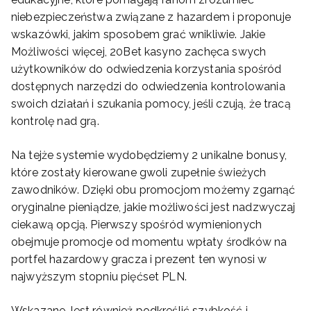
niebezpieczeństwa związane z hazardem i proponuje
wskazówki, jakim sposobem grać wnikliwie. Jakie
Możliwości więcej, 20Bet kasyno zachęca swych
użytkowników do odwiedzenia korzystania spośród
dostępnych narzędzi do odwiedzenia kontrolowania
swoich działań i szukania pomocy, jeśli czują, że tracą
kontrolę nad grą.
Na tejże systemie wydobędziemy 2 unikalne bonusy,
które zostały kierowane gwoli zupełnie świeżych
zawodników. Dzięki obu promocjom możemy zgarnąć
oryginalne pieniądze, jakie możliwości jest nadzwyczaj
ciekawą opcją. Pierwszy spośród wymienionych
obejmuje promocje od momentu wpłaty środków na
portfel hazardowy gracza i prezent ten wynosi w
najwyższym stopniu pięćset PLN.
Wskazane Jest również podkreślić szybkość i