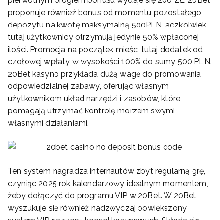
pierwotnym progiem bonusu wydaje się 200 ZŁ. 20Bet
proponuje również bonus od momentu pozostałego
depozytu na kwotę maksymalną 500PLN, aczkolwiek
tutaj użytkownicy otrzymują jedynie 50% wpłaconej
ilości. Promocja na początek mieści tutaj dodatek od
czołowej wpłaty w wysokości 100% do sumy 500 PLN.
20Bet kasyno przykłada dużą wagę do promowania
odpowiedzialnej zabawy, oferując własnym
użytkownikom układ narzędzi i zasobów, które
pomagają utrzymać kontrolę morzem swymi
własnymi działaniami.
Ten system nagradza internautów zbyt regularną grę,
czyniąc 2025 rok kalendarzowy idealnym momentem,
żeby dołączyć do programu VIP w 20Bet. W 20Bet
wyszukuje się również nadzwyczaj powiększony