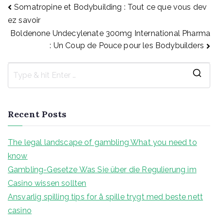
Post
Somatropine et Bodybuilding : Tout ce que vous dev
ez savoir
Boldenone Undecylenate 300mg International Pharma
navigation
: Un Coup de Pouce pour les Bodybuilders
S
e
a
Recent Posts
r
c
The legal landscape of gambling What you need to
h
know
f
Gambling-Gesetze Was Sie über die Regulierung im
o
Casino wissen sollten
r
Ansvarlig spilling tips for å spille trygt med beste nett
:
casino