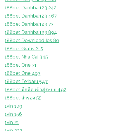
188bet Danhbai123 242
188bet Danhbai123 467
188bet Danhbai123 73
188bet Danhbai123 894
188bet Download Ios 80
188bet Gratis 215
188bet Nha Cai 345
188bet One 31
188bet One 493
188bet Terbaru 547
188bet มือถือ เข้าสู่ระบบ 492
188bet สํารอง 55
1vin 109
1vin 156
1vin 21
1vin 233