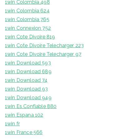
1win Colombia 498
1win Colombia 624
1win Colombia 765
1win Connexion 752
1win Cote Divoire 819
1win Cote Divoire Telecharger 223
1win Cote Divoire Telecharger 97
1win Download 593
1win Download 689
1win Download 74
1win Download 93
1win Download 949
1win Es Confiable 880
1win Espana 102
1win fr
1win France 566