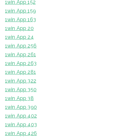
1win App 152
1win App 159
1win App 163
1win App 20
1win App 24
1win App 256
1win App 261
1win App 263
1win App 281
1win App 322
1win App 350
1win App 38
1win App 390
1win App 402
1win App 403
1win App 426