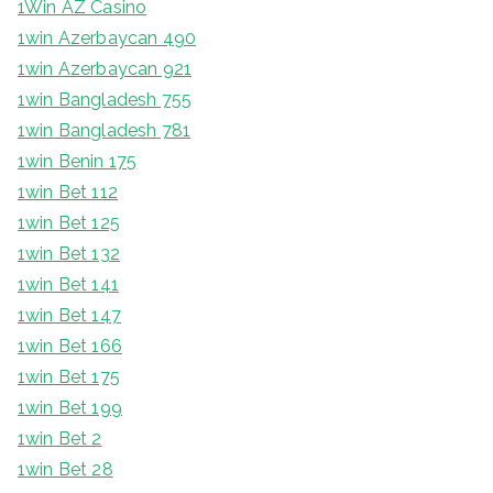
1Win AZ Casino
1win Azerbaycan 490
1win Azerbaycan 921
1win Bangladesh 755
1win Bangladesh 781
1win Benin 175
1win Bet 112
1win Bet 125
1win Bet 132
1win Bet 141
1win Bet 147
1win Bet 166
1win Bet 175
1win Bet 199
1win Bet 2
1win Bet 28