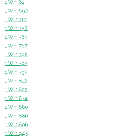
1 Win 62
1 Win 693
1 Win 717
1 Win 758
1 Win 765
1 Win 767
1 Win 792
1 Win 793
1 Win 795
1 Win 812
1 Win 825
1 Win 874
1 Win 880
1 Win 886
1 Win 896
1 Win 943