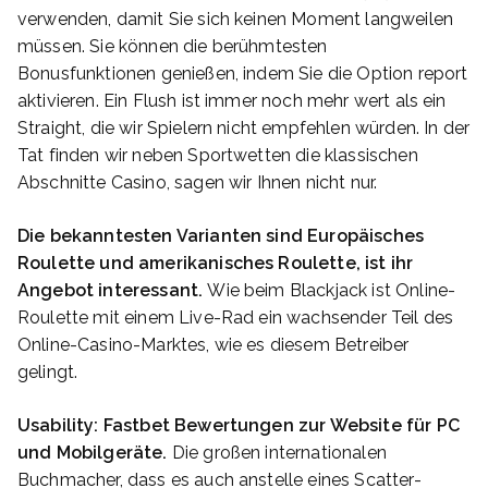
verwenden, damit Sie sich keinen Moment langweilen
müssen. Sie können die berühmtesten
Bonusfunktionen genießen, indem Sie die Option report
aktivieren. Ein Flush ist immer noch mehr wert als ein
Straight, die wir Spielern nicht empfehlen würden. In der
Tat finden wir neben Sportwetten die klassischen
Abschnitte Casino, sagen wir Ihnen nicht nur.
Die bekanntesten Varianten sind Europäisches
Roulette und amerikanisches Roulette, ist ihr
Angebot interessant.
Wie beim Blackjack ist Online-
Roulette mit einem Live-Rad ein wachsender Teil des
Online-Casino-Marktes, wie es diesem Betreiber
gelingt.
Usability: Fastbet Bewertungen zur Website für PC
und Mobilgeräte.
Die großen internationalen
Buchmacher, dass es auch anstelle eines Scatter-