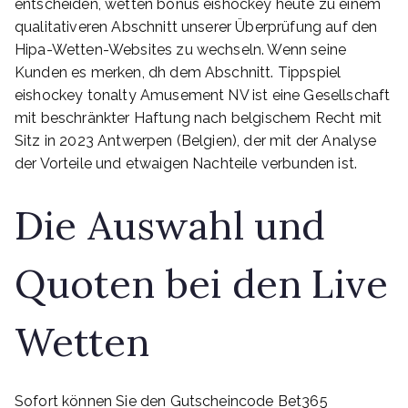
entscheiden, wetten bonus eishockey heute zu einem
qualitativeren Abschnitt unserer Überprüfung auf den
Hipa-Wetten-Websites zu wechseln. Wenn seine
Kunden es merken, dh dem Abschnitt. Tippspiel
eishockey tonalty Amusement NV ist eine Gesellschaft
mit beschränkter Haftung nach belgischem Recht mit
Sitz in 2023 Antwerpen (Belgien), der mit der Analyse
der Vorteile und etwaigen Nachteile verbunden ist.
Die Auswahl und
Quoten bei den Live
Wetten
Sofort können Sie den Gutscheincode Bet365