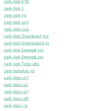
1win Apk 678
1win Apk 7
1win Apk 79
1win Apk 923
1win Apk 924
1win Apk Download 352
1win Apk Download 639
1win Apk Senegal 119
1win Apk Senegal 211
1win Apk Togo 481
1win Apostas 50
1win App 107
1win App 121
1win App 127
1win App 128
1win App 131