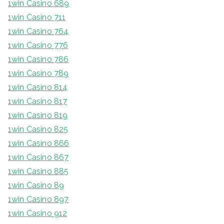
1win Casino 689
1win Casino 711
1win Casino 764
1win Casino 776
1win Casino 786
1win Casino 789
1win Casino 814
1win Casino 817
1win Casino 819
1win Casino 825
1win Casino 866
1win Casino 867
1win Casino 885
1win Casino 89
1win Casino 897
1win Casino 912