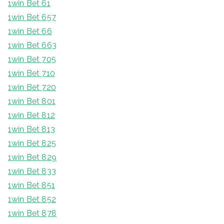
1win Bet 61
1win Bet 657
1win Bet 66
1win Bet 663
1win Bet 705
1win Bet 710
1win Bet 720
1win Bet 801
1win Bet 812
1win Bet 813
1win Bet 825
1win Bet 829
1win Bet 833
1win Bet 851
1win Bet 852
1win Bet 878