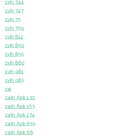
1vin 744
1vin 747
1vin 75
1vin 759
1vin 812
1vin 850
1vin 855
1vin 860
1vin 981
1vin 985
1w
1win Apk 130
1win Apk 153
1win Apk 174
1win Apk 655
1win Apk 66