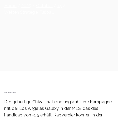
Home
2025
October
14
Wetten Strategie Fußball
Wetten Strategie Fußball
Der gebürtige Chivas hat eine unglaubliche Kampagne
mit der Los Angeles Galaxy in der MLS, das das
handicap von -1,5 erhält. Kapverdier können in den