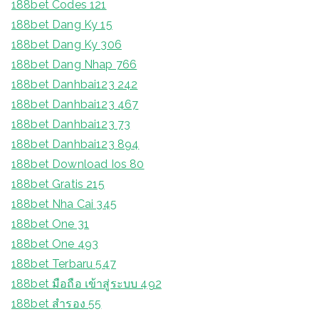
188bet Codes 121
188bet Dang Ky 15
188bet Dang Ky 306
188bet Dang Nhap 766
188bet Danhbai123 242
188bet Danhbai123 467
188bet Danhbai123 73
188bet Danhbai123 894
188bet Download Ios 80
188bet Gratis 215
188bet Nha Cai 345
188bet One 31
188bet One 493
188bet Terbaru 547
188bet มือถือ เข้าสู่ระบบ 492
188bet สํารอง 55