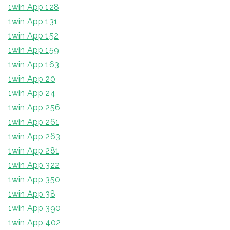
1win App 128
1win App 131
1win App 152
1win App 159
1win App 163
1win App 20
1win App 24
1win App 256
1win App 261
1win App 263
1win App 281
1win App 322
1win App 350
1win App 38
1win App 390
1win App 402