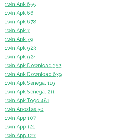
1win Apk 655
1win Apk 66
1win Apk 678
1win Apk 7
1win Apk 79
1win Apk 923
1win Apk 924
1win Apk Download 352
1win Apk Download 639
1win Apk Senegal 119
1win Apk Senegal 211
1win Apk Togo 481
1win Apostas 50
1win App 107
1win App 121
1win App 127