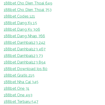
188bet Cho Dien Thoai 649
188bet Cho Dien Thoai 753
188bet Codes 121
188bet Dang Ky 15
188bet Dang Ky 306
188bet Dang Nhap 766
188bet Danhbai123 242
188bet Danhbai123 467
188bet Danhbai123 73
188bet Danhbai123 894
188bet Download Ios 80
188bet Gratis 215
188bet Nha Cai 345
188bet One 31
188bet One 493
188bet Terbaru 547