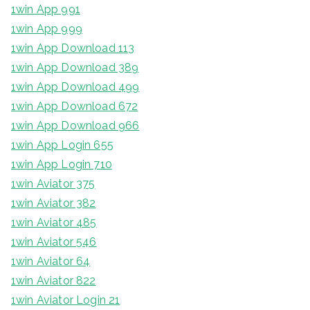
1win App 991
1win App 999
1win App Download 113
1win App Download 389
1win App Download 499
1win App Download 672
1win App Download 966
1win App Login 655
1win App Login 710
1win Aviator 375
1win Aviator 382
1win Aviator 485
1win Aviator 546
1win Aviator 64
1win Aviator 822
1win Aviator Login 21