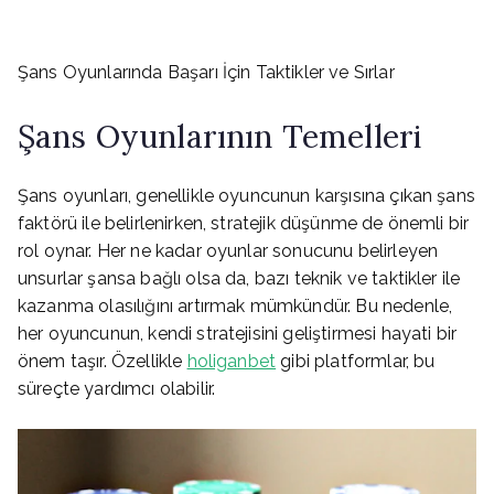
Şans Oyunlarında Başarı İçin Taktikler ve Sırlar
Şans Oyunlarının Temelleri
Şans oyunları, genellikle oyuncunun karşısına çıkan şans
faktörü ile belirlenirken, stratejik düşünme de önemli bir
rol oynar. Her ne kadar oyunlar sonucunu belirleyen
unsurlar şansa bağlı olsa da, bazı teknik ve taktikler ile
kazanma olasılığını artırmak mümkündür. Bu nedenle,
her oyuncunun, kendi stratejisini geliştirmesi hayati bir
önem taşır. Özellikle
holiganbet
gibi platformlar, bu
süreçte yardımcı olabilir.