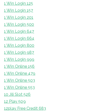
1 Win Login 125
1 Win Login 157
1 Win Login 201
1 Win Login 500
1 Win Login 647
1 Win Login 664
1 Win Login 800
1 Win Login 987
1 Win Login 999
1 Win Online 156
1 Win Online 479
1 Win Online 503
1 Win Online 553
10 Jili Slot 526
12 Play 509
12play Free Credit 683