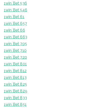
1win Bet 536
1win Bet 546
1win Bet 61
1win Bet 657
1win Bet 66
1win Bet 663
1win Bet 705
1win Bet 710
1win Bet 720
1win Bet 801
1win Bet 812
1win Bet 813
1win Bet 825
1win Bet 829
1win Bet 833
1win Bet 851