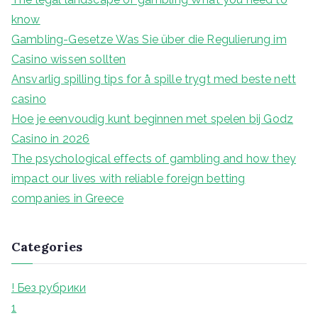
h
know
f
Gambling-Gesetze Was Sie über die Regulierung im
o
Casino wissen sollten
r
Ansvarlig spilling tips for å spille trygt med beste nett
:
casino
Hoe je eenvoudig kunt beginnen met spelen bij Godz
Casino in 2026
The psychological effects of gambling and how they
impact our lives with reliable foreign betting
companies in Greece
Categories
! Без рубрики
1