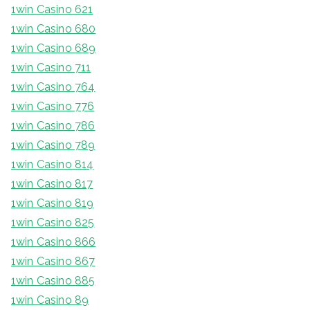
1win Casino 621
1win Casino 680
1win Casino 689
1win Casino 711
1win Casino 764
1win Casino 776
1win Casino 786
1win Casino 789
1win Casino 814
1win Casino 817
1win Casino 819
1win Casino 825
1win Casino 866
1win Casino 867
1win Casino 885
1win Casino 89