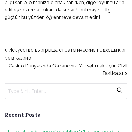
bilgi sahibi olmanıza olanak tanırken, diğer oyuncularla
etkileşim kurma imkanı da sunar. Unutmayın, bilgi
güçtür; bu yüzden öğrenmeye devam edin!
Post
Искусство выигрыша стратегические подходы к иг
ре в казино
Casino Dünyasında Qazancınızı Yüksəltmək üçün Gizli
navigation
Taktikalar
S
e
a
Recent Posts
r
c
The legal landscape of gambling What you need to