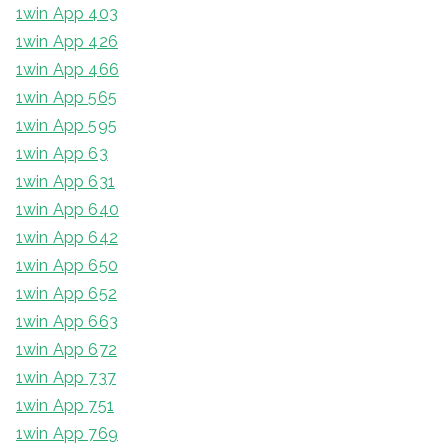
1win App 403
1win App 426
1win App 466
1win App 565
1win App 595
1win App 63
1win App 631
1win App 640
1win App 642
1win App 650
1win App 652
1win App 663
1win App 672
1win App 737
1win App 751
1win App 769