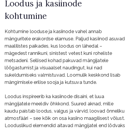
Loodus ja kasiinode
kohtumine
Kohtumine looduse ja kasiinode vahel annab
mänguritele erakordse elamuse. Paljud kasiinod asuvad
maalilistes paikades, kus loodus on lähedal –
mägedest rannikuni, sinistest vetest kuni roheliste
metsadeni. Sellised kohad pakuvad mängijatele
lõõgastumist ja visuaalset naudingut, kui nad
sukeldumiseks valmistuvad. Loomulik keskkond lisab
mängimisele erilise sooja ja kutsuva tunde.
Loodus inspireerib ka kasiinode disaini, et luua
mängijatele meeldiv õhkkond. Suured aknad, mille
kaudu paistab loodus, valgus ja värvid, loovad õnneliku
atmosfääri – see kõik on osa kasiino maagilisest võlust.
Looduslikud elemendid aitavad mängijatel end lõdvaks