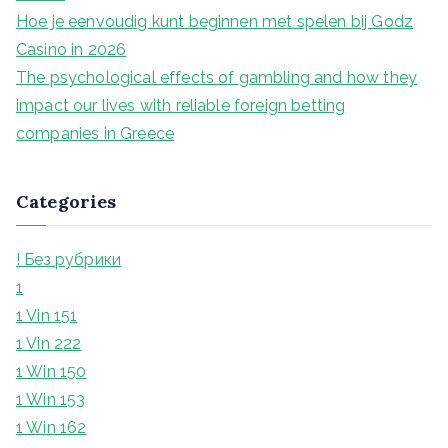
Hoe je eenvoudig kunt beginnen met spelen bij Godz
Casino in 2026
The psychological effects of gambling and how they
impact our lives with reliable foreign betting
companies in Greece
Categories
! Без рубрики
1
1 Vin 151
1 Vin 222
1 Win 150
1 Win 153
1 Win 162