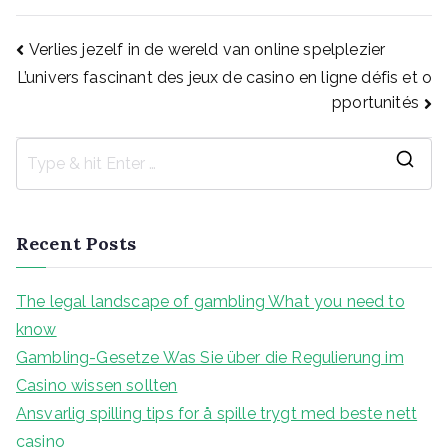
Post
Verlies jezelf in de wereld van online spelplezier
L’univers fascinant des jeux de casino en ligne défis et o
pportunités
navigation
S
e
a
Recent Posts
r
c
The legal landscape of gambling What you need to
h
know
f
Gambling-Gesetze Was Sie über die Regulierung im
o
Casino wissen sollten
r
Ansvarlig spilling tips for å spille trygt med beste nett
:
casino