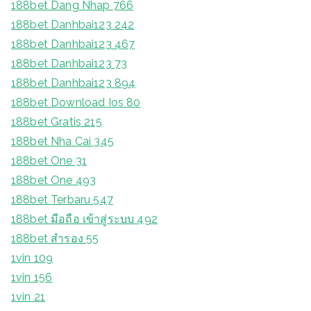
188bet Dang Nhap 766
188bet Danhbai123 242
188bet Danhbai123 467
188bet Danhbai123 73
188bet Danhbai123 894
188bet Download Ios 80
188bet Gratis 215
188bet Nha Cai 345
188bet One 31
188bet One 493
188bet Terbaru 547
188bet มือถือ เข้าสู่ระบบ 492
188bet สํารอง 55
1vin 109
1vin 156
1vin 21