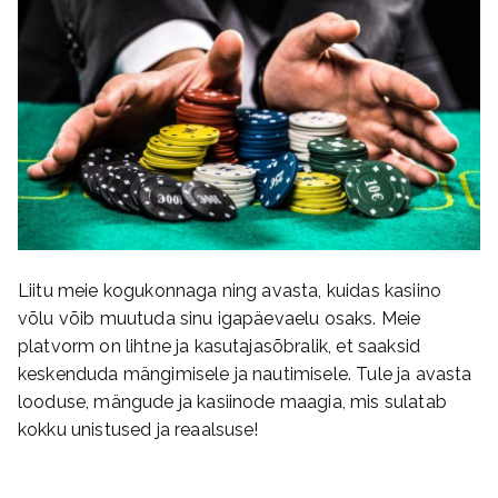
Liitu meie kogukonnaga ning avasta, kuidas kasiino
võlu võib muutuda sinu igapäevaelu osaks. Meie
platvorm on lihtne ja kasutajasõbralik, et saaksid
keskenduda mängimisele ja nautimisele. Tule ja avasta
looduse, mängude ja kasiinode maagia, mis sulatab
kokku unistused ja reaalsuse!