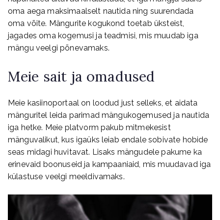
oma aega maksimaalselt nautida ning suurendada
oma võite. Mängurite kogukond toetab üksteist,
jagades oma kogemusi ja teadmisi, mis muudab iga
mängu veelgi põnevamaks.
Meie sait ja omadused
Meie kasiinoportaal on loodud just selleks, et aidata
mänguritel leida parimad mängukogemused ja nautida
iga hetke. Meie platvorm pakub mitmekesist
mänguvalikut, kus igaüks leiab endale sobivate hobide
seas midagi huvitavat. Lisaks mängudele pakume ka
erinevaid boonuseid ja kampaaniaid, mis muudavad iga
külastuse veelgi meeldivamaks.