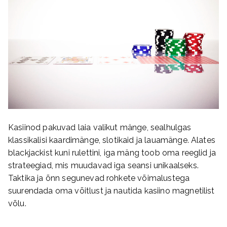
Kasiinod pakuvad laia valikut mänge, sealhulgas
klassikalisi kaardimänge, slotikaid ja lauamänge. Alates
blackjackist kuni rulettini, iga mäng toob oma reeglid ja
strateegiad, mis muudavad iga seansi unikaalseks.
Taktika ja õnn segunevad rohkete võimalustega
suurendada oma võitlust ja nautida kasiino magnetilist
võlu.