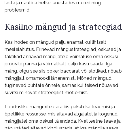
lasta ja nautida hetke, unustades mured ning
probleemid.
Kasiino mängud ja strateegiad
Kasiinodes on mängud palju enamat kui lihtsalt
meelelahutus. Erinevad mängustrateegiad, oskused ja
taktikad annavad mängijatele võimaluse oma oskusi
proovile panna ja võimalikult palju kasu saada. Iga
mäng, olgu see siis poker, baccarat või slotikad, nõuab
mängijalt omamoodi lähenemist. Mõned mängud
tuginevad puhtale õnnele, samas kui teised nõuavad
süvitsi minevat strateegilist mõtlemist.
Looduslike mängurite paradiis pakub ka teadmisi ja
õpetlikke ressursse, mis aitavad algajatel ja kogenud
mängijatel oma oskusi täiendada. Kvaliteetne teave ja
näpunäited aitavad kindlustada, et iga mängija saaks