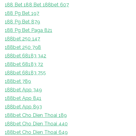
188 Bet 188 Bet 188bet 607
188 Pg Bet 197
188 Pg Bet 879
188 Pg Bet Paga 821
188bet 250 147
188bet 250 798
188bet 68183 342
188bet 68183 72
188bet 68183 755
188bet 789
188bet App 349
188bet App 841
188bet App 893
188bet Cho Dien Thoai 189
188bet Cho Dien Thoai 440
188bet Cho Dien Thoai 649