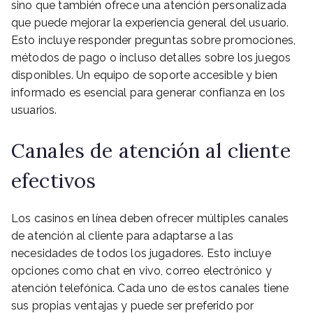
sino que también ofrece una atención personalizada
que puede mejorar la experiencia general del usuario.
Esto incluye responder preguntas sobre promociones,
métodos de pago o incluso detalles sobre los juegos
disponibles. Un equipo de soporte accesible y bien
informado es esencial para generar confianza en los
usuarios.
Canales de atención al cliente
efectivos
Los casinos en línea deben ofrecer múltiples canales
de atención al cliente para adaptarse a las
necesidades de todos los jugadores. Esto incluye
opciones como chat en vivo, correo electrónico y
atención telefónica. Cada uno de estos canales tiene
sus propias ventajas y puede ser preferido por