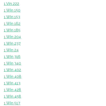
1 Vin 222
1 Win 150
1 Win 153
1 Win 162
1 Win 185
1 Win 204
1 Win 237
1 Win 24
1 Win 316
1 Win 340
1 Win 402
1 Win 408
1 Win 413
1 Win 428
1 Win 458
1 Win 517