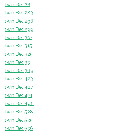
1win Bet 28
1win Bet 283
1win Bet 298
1win Bet 299
1win Bet 304
1win Bet 315
1win Bet 325
1win Bet 33
1win Bet 369
1win Bet 423
1win Bet 427
1win Bet 471
1win Bet 496
1win Bet 528
1win Bet 535
1win Bet 536