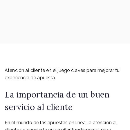
Atención al cliente en el juego claves para mejorar tu
experiencia de apuesta
La importancia de un buen
servicio al cliente
En el mundo de las apuestas en línea, la atención al
cliente se convierte en un pilar fundamental para