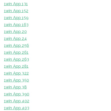
1win App 131
1win App 152
1win App 159
1win App 163
1win App 20
1win App 24
1win App 256
1win App 261
1win App 263
1win App 281
1win App 322
1win App 350
1win App 38
1win App 390
1win App 402
1win App 403