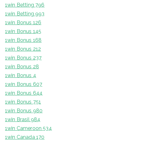
1win Betting 796
1win Betting 993
1win Bonus 126
1win Bonus 145
1win Bonus 168
1win Bonus 212
1win Bonus 237
1win Bonus 28
1win Bonus 4
1win Bonus 607
1win Bonus 644
1win Bonus 751
1win Bonus 980
1win Brasil 984
1win Cameroon 534
1win Canada 170