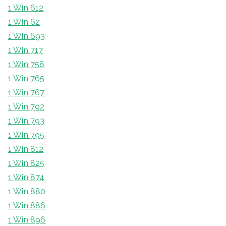
1 Win 612
1 Win 62
1 Win 693
1 Win 717
1 Win 758
1 Win 765
1 Win 767
1 Win 792
1 Win 793
1 Win 795
1 Win 812
1 Win 825
1 Win 874
1 Win 880
1 Win 886
1 Win 896