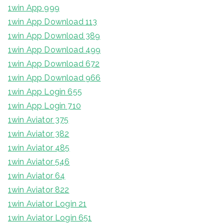
1win App 999
1win App Download 113
1win App Download 389
1win App Download 499
1win App Download 672
1win App Download 966
1win App Login 655
1win App Login 710
1win Aviator 375
1win Aviator 382
1win Aviator 485
1win Aviator 546
1win Aviator 64
1win Aviator 822
1win Aviator Login 21
1win Aviator Login 651