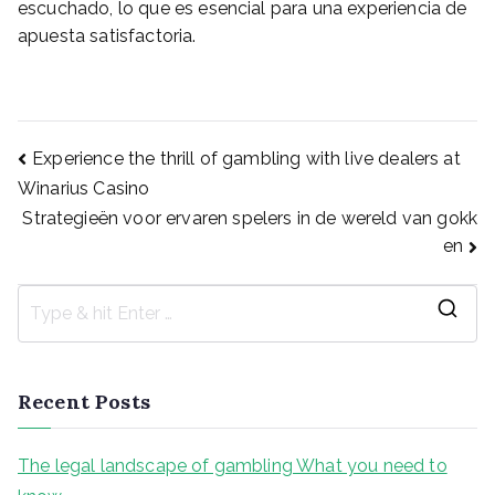
escuchado, lo que es esencial para una experiencia de
apuesta satisfactoria.
Post
Experience the thrill of gambling with live dealers at
Winarius Casino
Strategieën voor ervaren spelers in de wereld van gokk
navigation
en
S
e
a
Recent Posts
r
c
The legal landscape of gambling What you need to
h