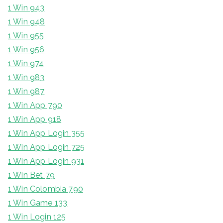
1 Win 943
1 Win 948
1 Win 955
1 Win 956
1 Win 974
1 Win 983
1 Win 987
1 Win App 790
1 Win App 918
1 Win App Login 355
1 Win App Login 725
1 Win App Login 931
1 Win Bet 79
1 Win Colombia 790
1 Win Game 133
1 Win Login 125