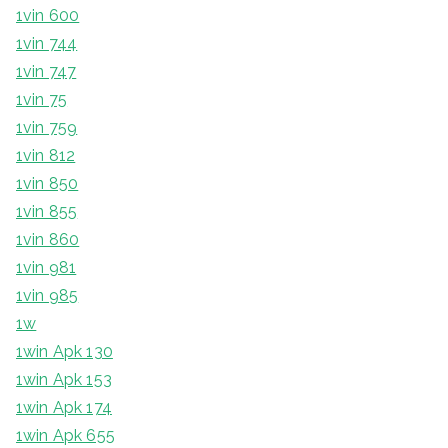
1vin 600
1vin 744
1vin 747
1vin 75
1vin 759
1vin 812
1vin 850
1vin 855
1vin 860
1vin 981
1vin 985
1w
1win Apk 130
1win Apk 153
1win Apk 174
1win Apk 655