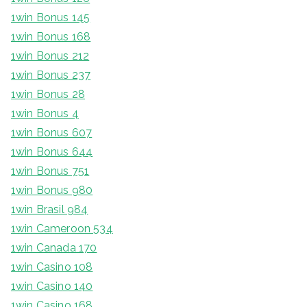
1win Bonus 145
1win Bonus 168
1win Bonus 212
1win Bonus 237
1win Bonus 28
1win Bonus 4
1win Bonus 607
1win Bonus 644
1win Bonus 751
1win Bonus 980
1win Brasil 984
1win Cameroon 534
1win Canada 170
1win Casino 108
1win Casino 140
1win Casino 168