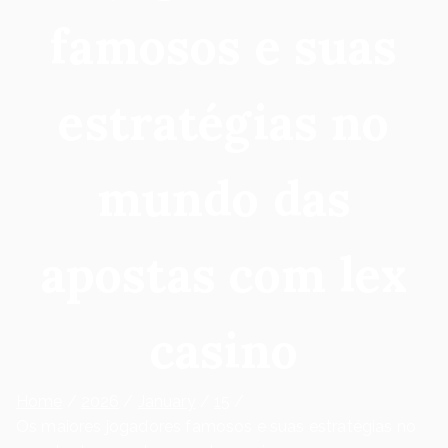
famosos e suas
estratégias no
mundo das
apostas com lex
casino
Home
2026
January
15
Os maiores jogadores famosos e suas estratégias no