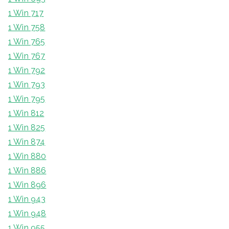
1 Win 717
1 Win 758
1 Win 765
1 Win 767
1 Win 792
1 Win 793
1 Win 795
1 Win 812
1 Win 825
1 Win 874
1 Win 880
1 Win 886
1 Win 896
1 Win 943
1 Win 948
1 Win 955