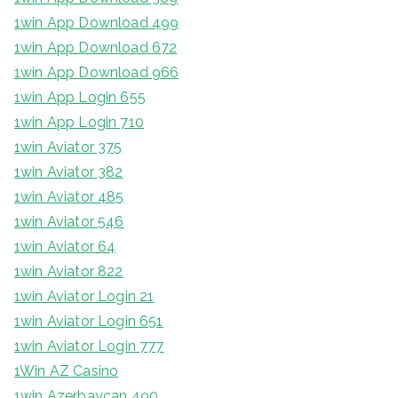
1win App Download 499
1win App Download 672
1win App Download 966
1win App Login 655
1win App Login 710
1win Aviator 375
1win Aviator 382
1win Aviator 485
1win Aviator 546
1win Aviator 64
1win Aviator 822
1win Aviator Login 21
1win Aviator Login 651
1win Aviator Login 777
1Win AZ Casino
1win Azerbaycan 490