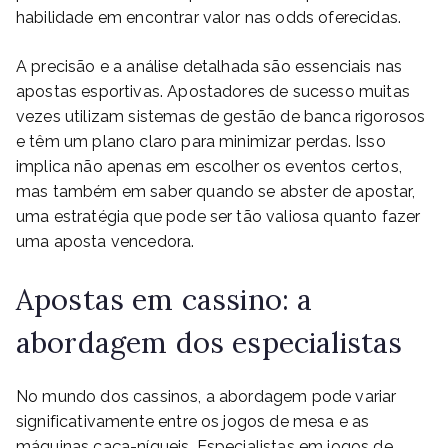
habilidade em encontrar valor nas odds oferecidas.
A precisão e a análise detalhada são essenciais nas
apostas esportivas. Apostadores de sucesso muitas
vezes utilizam sistemas de gestão de banca rigorosos
e têm um plano claro para minimizar perdas. Isso
implica não apenas em escolher os eventos certos,
mas também em saber quando se abster de apostar,
uma estratégia que pode ser tão valiosa quanto fazer
uma aposta vencedora.
Apostas em cassino: a
abordagem dos especialistas
No mundo dos cassinos, a abordagem pode variar
significativamente entre os jogos de mesa e as
máquinas caça-níqueis. Especialistas em jogos de