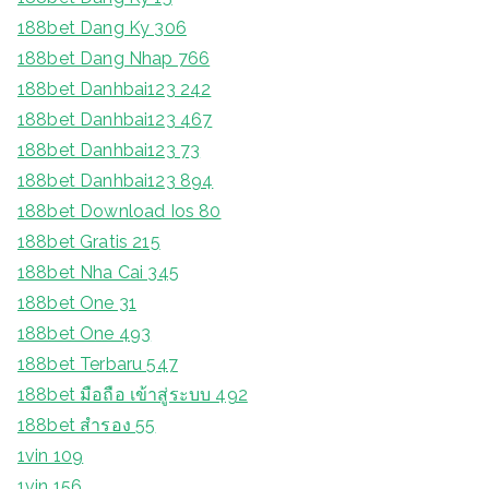
188bet Dang Ky 306
188bet Dang Nhap 766
188bet Danhbai123 242
188bet Danhbai123 467
188bet Danhbai123 73
188bet Danhbai123 894
188bet Download Ios 80
188bet Gratis 215
188bet Nha Cai 345
188bet One 31
188bet One 493
188bet Terbaru 547
188bet มือถือ เข้าสู่ระบบ 492
188bet สํารอง 55
1vin 109
1vin 156