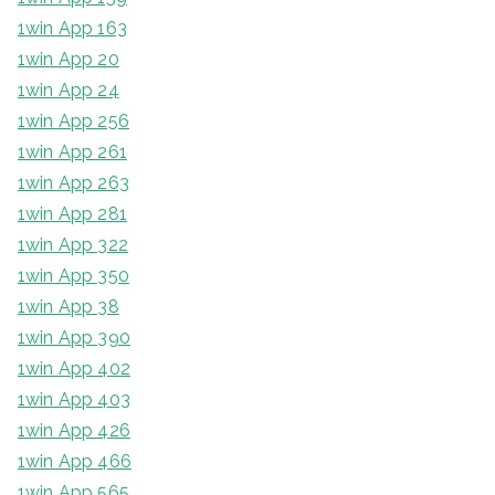
1win App 163
1win App 20
1win App 24
1win App 256
1win App 261
1win App 263
1win App 281
1win App 322
1win App 350
1win App 38
1win App 390
1win App 402
1win App 403
1win App 426
1win App 466
1win App 565