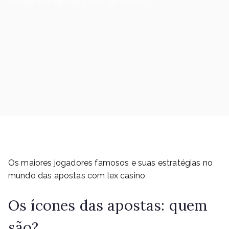
mundo das apostas com lex casino
Os maiores jogadores famosos e suas estratégias no
mundo das apostas com lex casino
Os ícones das apostas: quem
são?