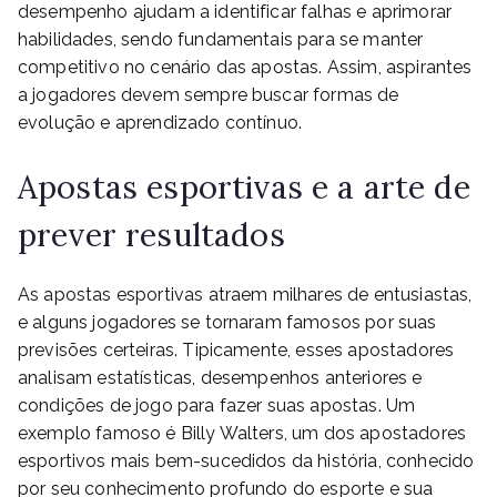
desempenho ajudam a identificar falhas e aprimorar
habilidades, sendo fundamentais para se manter
competitivo no cenário das apostas. Assim, aspirantes
a jogadores devem sempre buscar formas de
evolução e aprendizado contínuo.
Apostas esportivas e a arte de
prever resultados
As apostas esportivas atraem milhares de entusiastas,
e alguns jogadores se tornaram famosos por suas
previsões certeiras. Tipicamente, esses apostadores
analisam estatísticas, desempenhos anteriores e
condições de jogo para fazer suas apostas. Um
exemplo famoso é Billy Walters, um dos apostadores
esportivos mais bem-sucedidos da história, conhecido
por seu conhecimento profundo do esporte e sua