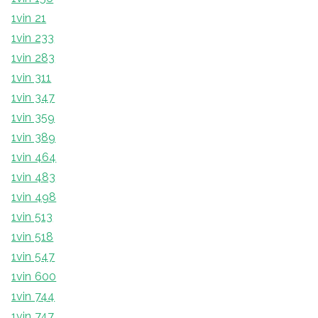
1vin 21
1vin 233
1vin 283
1vin 311
1vin 347
1vin 359
1vin 389
1vin 464
1vin 483
1vin 498
1vin 513
1vin 518
1vin 547
1vin 600
1vin 744
1vin 747