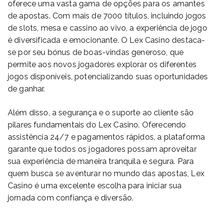
oferece uma vasta gama de opções para os amantes
de apostas. Com mais de 7000 títulos, incluindo jogos
de slots, mesa e cassino ao vivo, a experiência de jogo
é diversificada e emocionante. O Lex Casino destaca-
se por seu bónus de boas-vindas generoso, que
permite aos novos jogadores explorar os diferentes
jogos disponíveis, potencializando suas oportunidades
de ganhar.
Além disso, a segurança e o suporte ao cliente são
pilares fundamentais do Lex Casino. Oferecendo
assistência 24/7 e pagamentos rápidos, a plataforma
garante que todos os jogadores possam aproveitar
sua experiência de maneira tranquila e segura. Para
quem busca se aventurar no mundo das apostas, Lex
Casino é uma excelente escolha para iniciar sua
jornada com confiança e diversão.