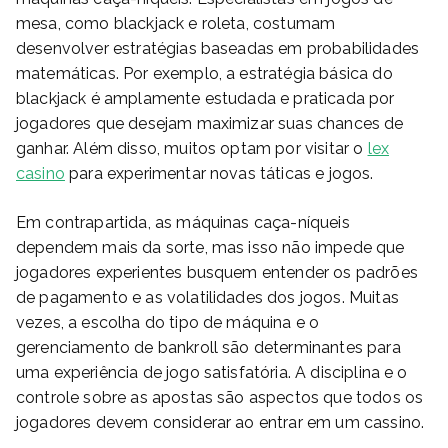
mesa, como blackjack e roleta, costumam
desenvolver estratégias baseadas em probabilidades
matemáticas. Por exemplo, a estratégia básica do
blackjack é amplamente estudada e praticada por
jogadores que desejam maximizar suas chances de
ganhar. Além disso, muitos optam por visitar o
lex
casino
para experimentar novas táticas e jogos.
Em contrapartida, as máquinas caça-níqueis
dependem mais da sorte, mas isso não impede que
jogadores experientes busquem entender os padrões
de pagamento e as volatilidades dos jogos. Muitas
vezes, a escolha do tipo de máquina e o
gerenciamento de bankroll são determinantes para
uma experiência de jogo satisfatória. A disciplina e o
controle sobre as apostas são aspectos que todos os
jogadores devem considerar ao entrar em um cassino.