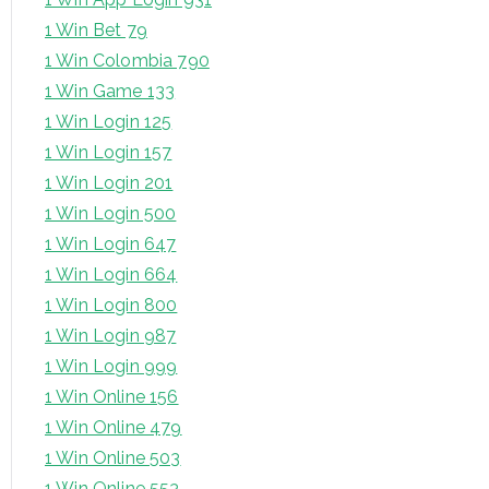
1 Win Bet 79
1 Win Colombia 790
1 Win Game 133
1 Win Login 125
1 Win Login 157
1 Win Login 201
1 Win Login 500
1 Win Login 647
1 Win Login 664
1 Win Login 800
1 Win Login 987
1 Win Login 999
1 Win Online 156
1 Win Online 479
1 Win Online 503
1 Win Online 553