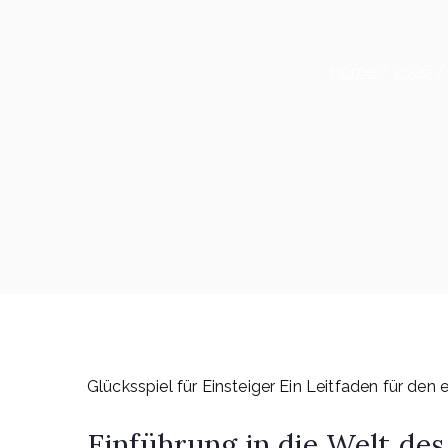
Home
2026
Glücksspiel für Einsteiger Ein Leitfaden für den e
Einführung in die Welt des