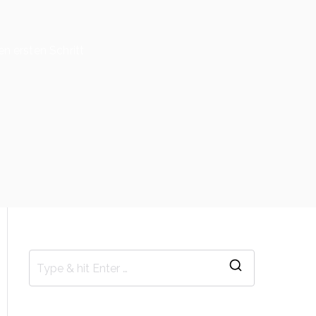
en ersten Schritt
S
e