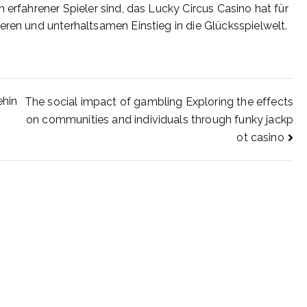
 erfahrener Spieler sind, das Lucky Circus Casino hat für
eren und unterhaltsamen Einstieg in die Glücksspielwelt.
ehin
The social impact of gambling Exploring the effects
on communities and individuals through funky jackp
ot casino