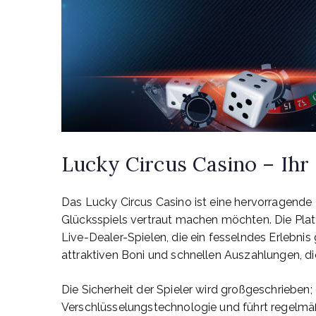
Lucky Circus Casino – Ihr 
Das Lucky Circus Casino ist eine hervorragende O
Glücksspiels vertraut machen möchten. Die Pla
Live-Dealer-Spielen, die ein fesselndes Erlebnis
attraktiven Boni und schnellen Auszahlungen, d
Die Sicherheit der Spieler wird großgeschrieben
Verschlüsselungstechnologie und führt regelmä