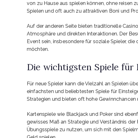
von zu Hause aus spielen können, ohne reisen z
Spielen und oft auch zu attraktiven Boni und Pr
Auf der anderen Seite bieten traditionelle Casinos
Atmosphäre und direkten Interaktionen. Der Be
Event sein, insbesondere für soziale Spieler, d
möchten.
Die wichtigsten Spiele für 
Für neue Spieler kann die Vielzahl an Spielen üb
einfachsten und beliebtesten Spiele für Einsteige
Strategien und bieten oft hohe Gewinnchancen u
Kartenspiele wie Blackjack und Poker sind ebenfa
gewisses Maß an Strategie und Verständnis der Re
Übungsspiele zu nutzen, um sich mit den Spiel
Geld spielen.