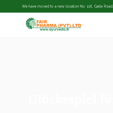
Skip
We have moved to a new location No. 116, Galle Road
to
content
ayurveda.lk
Fairpharma (P
Glücksspiel fü