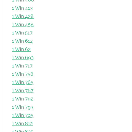
1 Win 413
1 Win 428
1 Win 458
1 Win 517
1 Win 612
1 Win 62
1 Win 693
1 Win 717
1 Win 758
1 Win 765
1 Win 767
1 Win 792
1 Win 793
1 Win 795
1 Win 812
1 Win 825