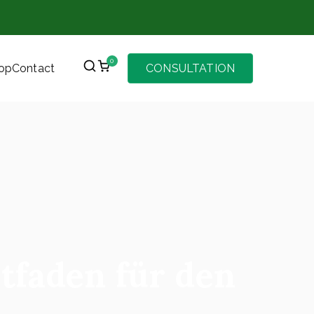
0
op
Contact
CONSULTATION
itfaden für den