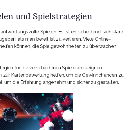
len und Spielstrategien
rantwortungsvolle Spielen. Es ist entscheidend, sich klare
ben, als man bereit ist zu verlieren. Viele Online-
ie helfen können, die Spielgewohnheiten zu überwachen
ategien für die verschiedenen Spiele anzueignen.
en zur Kartenbewertung helfen, um die Gewinnchancen zu
el, um die Erfahrung angenehm und sicher zu gestalten.