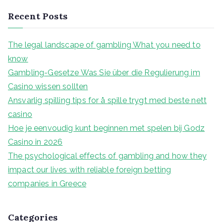
a
Recent Posts
r
c
The legal landscape of gambling What you need to
h
know
f
Gambling-Gesetze Was Sie über die Regulierung im
o
Casino wissen sollten
r
Ansvarlig spilling tips for å spille trygt med beste nett
:
casino
Hoe je eenvoudig kunt beginnen met spelen bij Godz
Casino in 2026
The psychological effects of gambling and how they
impact our lives with reliable foreign betting
companies in Greece
Categories