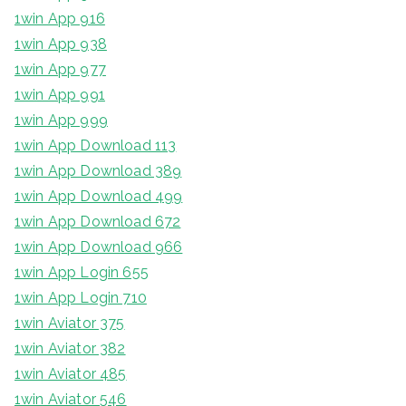
1win App 916
1win App 938
1win App 977
1win App 991
1win App 999
1win App Download 113
1win App Download 389
1win App Download 499
1win App Download 672
1win App Download 966
1win App Login 655
1win App Login 710
1win Aviator 375
1win Aviator 382
1win Aviator 485
1win Aviator 546