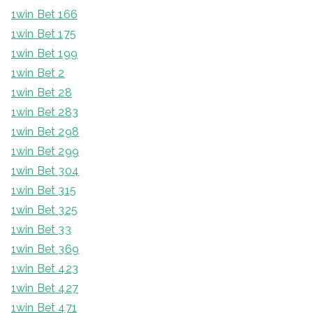
1win Bet 166
1win Bet 175
1win Bet 199
1win Bet 2
1win Bet 28
1win Bet 283
1win Bet 298
1win Bet 299
1win Bet 304
1win Bet 315
1win Bet 325
1win Bet 33
1win Bet 369
1win Bet 423
1win Bet 427
1win Bet 471