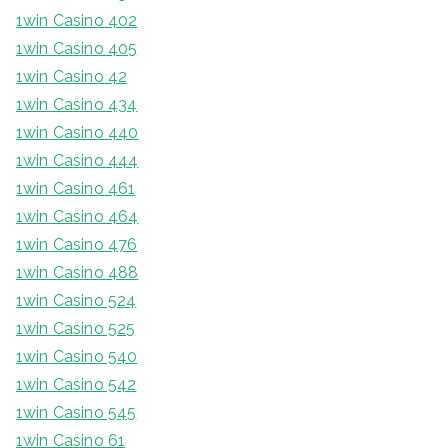
1win Casino 402
1win Casino 405
1win Casino 42
1win Casino 434
1win Casino 440
1win Casino 444
1win Casino 461
1win Casino 464
1win Casino 476
1win Casino 488
1win Casino 524
1win Casino 525
1win Casino 540
1win Casino 542
1win Casino 545
1win Casino 61