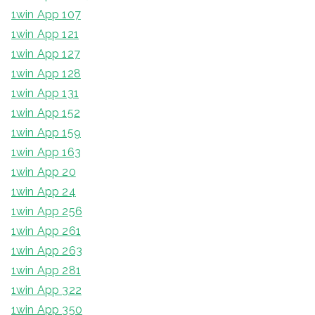
1win App 107
1win App 121
1win App 127
1win App 128
1win App 131
1win App 152
1win App 159
1win App 163
1win App 20
1win App 24
1win App 256
1win App 261
1win App 263
1win App 281
1win App 322
1win App 350