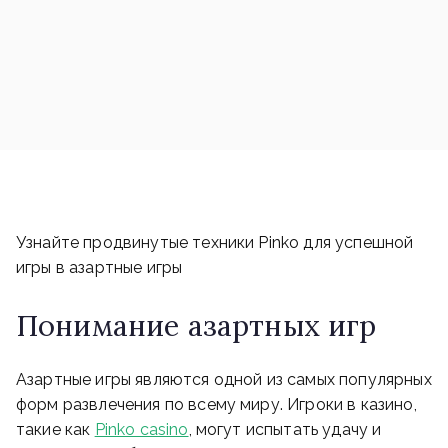
Узнайте продвинутые техники Pinko для успешной
игры в азартные игры
Понимание азартных игр
Азартные игры являются одной из самых популярных
форм развлечения по всему миру. Игроки в казино,
такие как
Pinko casino
, могут испытать удачу и