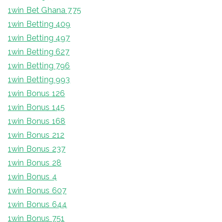
1win Bet Ghana 775
1win Betting 409
1win Betting 497
1win Betting 627
1win Betting 796
1win Betting 993
1win Bonus 126
1win Bonus 145
1win Bonus 168
1win Bonus 212
1win Bonus 237
1win Bonus 28
1win Bonus 4
1win Bonus 607
1win Bonus 644
1win Bonus 751