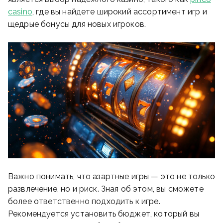
casino
, где вы найдете широкий ассортимент игр и
щедрые бонусы для новых игроков.
Важно понимать, что азартные игры — это не только
развлечение, но и риск. Зная об этом, вы сможете
более ответственно подходить к игре.
Рекомендуется установить бюджет, который вы