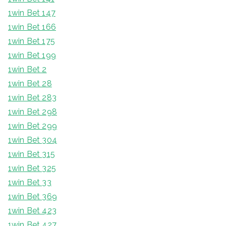
1win Bet 147
1win Bet 166
1win Bet 175
1win Bet 199
1win Bet 2
1win Bet 28
1win Bet 283
1win Bet 298
1win Bet 299
1win Bet 304
1win Bet 315
1win Bet 325
1win Bet 33
1win Bet 369
1win Bet 423
1win Bet 427