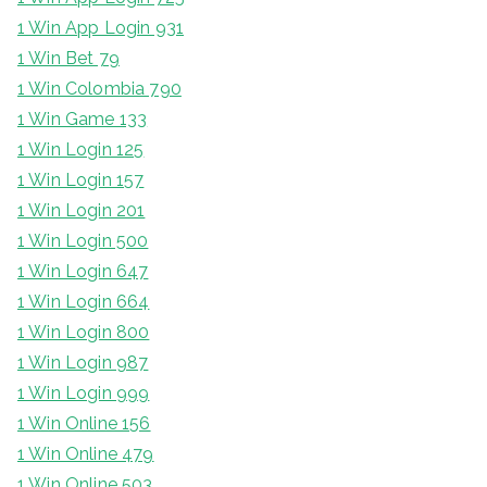
1 Win App Login 931
1 Win Bet 79
1 Win Colombia 790
1 Win Game 133
1 Win Login 125
1 Win Login 157
1 Win Login 201
1 Win Login 500
1 Win Login 647
1 Win Login 664
1 Win Login 800
1 Win Login 987
1 Win Login 999
1 Win Online 156
1 Win Online 479
1 Win Online 503