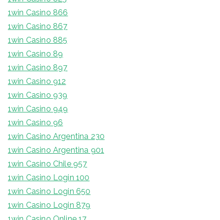
1win Casino 866
1win Casino 867
1win Casino 885
1win Casino 89
1win Casino 897
1win Casino 912
1win Casino 939
1win Casino 949
1win Casino 96
1win Casino Argentina 230
1win Casino Argentina 901
1win Casino Chile 957
1win Casino Login 100
1win Casino Login 650
1win Casino Login 879
1win Casino Online 17