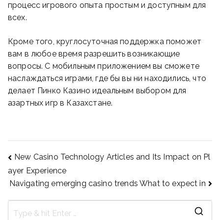
процесс игрового опыта простым и доступным для
всех.
Кроме того, круглосуточная поддержка поможет
вам в любое время разрешить возникающие
вопросы. С мобильным приложением вы сможете
наслаждаться играми, где бы вы ни находились, что
делает Пинко Казино идеальным выбором для
азартных игр в Казахстане.
Post
New Casino Technology Articles and Its Impact on Pl
ayer Experience
Navigating emerging casino trends What to expect in
navigation
S