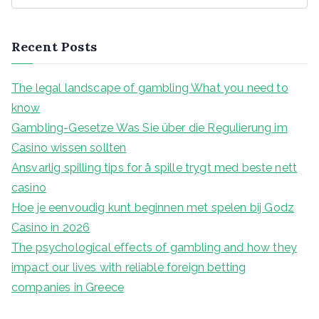
e
a
Recent Posts
r
c
The legal landscape of gambling What you need to
h
know
f
Gambling-Gesetze Was Sie über die Regulierung im
o
Casino wissen sollten
r
Ansvarlig spilling tips for å spille trygt med beste nett
:
casino
Hoe je eenvoudig kunt beginnen met spelen bij Godz
Casino in 2026
The psychological effects of gambling and how they
impact our lives with reliable foreign betting
companies in Greece