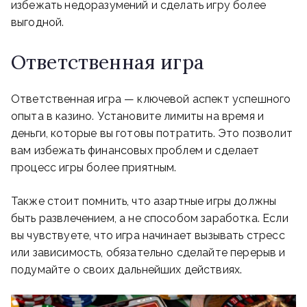
избежать недоразумений и сделать игру более
выгодной.
Ответственная игра
Ответственная игра — ключевой аспект успешного
опыта в казино. Установите лимиты на время и
деньги, которые вы готовы потратить. Это позволит
вам избежать финансовых проблем и сделает
процесс игры более приятным.
Также стоит помнить, что азартные игры должны
быть развлечением, а не способом заработка. Если
вы чувствуете, что игра начинает вызывать стресс
или зависимость, обязательно сделайте перерыв и
подумайте о своих дальнейших действиях.