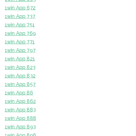
1win App 672
1win App 737
1win App 751
1win App 769
1win App 771
1win App 797
1win App 821
1win App 823
1win App 832
1win App 857
1win App 86
1win App 862
1win App 883
1win App 888
1win App 893
1win App 896