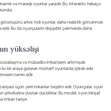
inamik və maraqlı oyunlar yaradır. Bu, interaktiv hekayə
kündür.
 görünüşünü artırır. İndi oyunlar, daha realistik görsənmək
adə edir. Bu da oyunçuların diqqətini çəkməkdə daha
ın yüksəlişi
sosiallaşma və mübadilə imkanlarını artırmışdır.
 ilə bir araya gələrək müxtəlif oyunlarda iştirak edə
əlməsini təmin edir.
asiyası üçün yeni imkanlar təqdim edir. Oyunçular, oyun
n şirkətlərinə dəstək ola bilirlər. Bu model, oyun inkişaf
a imkan tanıyır.