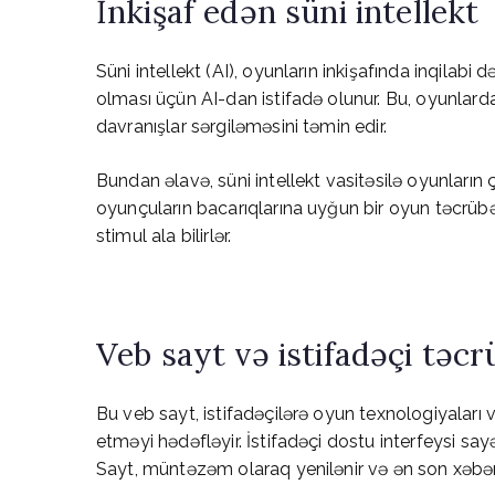
İnkişaf edən süni intellekt
Süni intellekt (AI), oyunların inkişafında inqilabi 
olması üçün AI-dan istifadə olunur. Bu, oyunlard
davranışlar sərgiləməsini təmin edir.
Bundan əlavə, süni intellekt vasitəsilə oyunların çə
oyunçuların bacarıqlarına uyğun bir oyun təcrüb
stimul ala bilirlər.
Veb sayt və istifadəçi təcr
Bu veb sayt, istifadəçilərə oyun texnologiyaları
etməyi hədəfləyir. İstifadəçi dostu interfeysi say
Sayt, müntəzəm olaraq yenilənir və ən son xəbərl