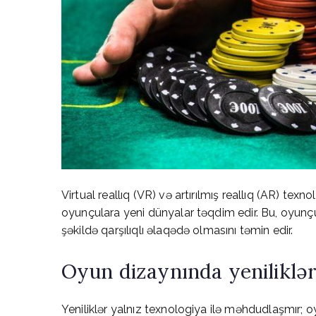
Virtual reallıq (VR) və artırılmış reallıq (AR) tex
oyunçulara yeni dünyalar təqdim edir. Bu, oyunçul
şəkildə qarşılıqlı əlaqədə olmasını təmin edir.
Oyun dizaynında yeniliklə
Yeniliklər yalnız texnologiya ilə məhdudlaşmır; 