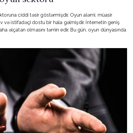
ektoruna ciddi təsir göstərmişdir. Oyun aləmi, müasir
tiv və istifadəçi dostu bir hala gəlmişdir. İnternetin geniş
 daha əlçatan olmasını təmin edir. Bu gün, oyun dünyasında