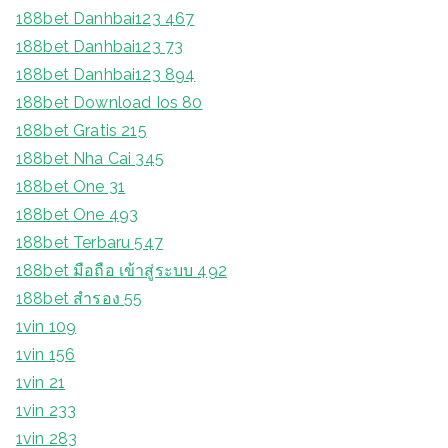
188bet Danhbai123 467
188bet Danhbai123 73
188bet Danhbai123 894
188bet Download Ios 80
188bet Gratis 215
188bet Nha Cai 345
188bet One 31
188bet One 493
188bet Terbaru 547
188bet มือถือ เข้าสู่ระบบ 492
188bet สํารอง 55
1vin 109
1vin 156
1vin 21
1vin 233
1vin 283