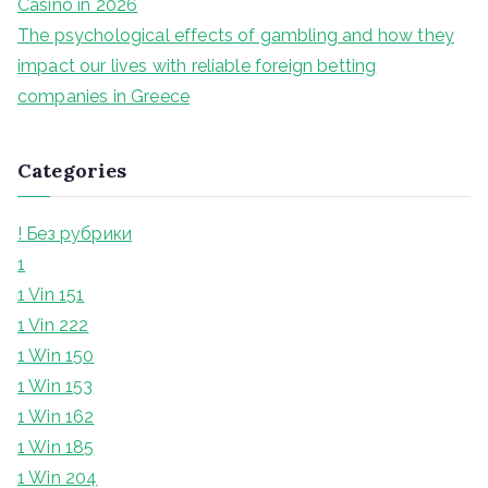
Casino in 2026
The psychological effects of gambling and how they
impact our lives with reliable foreign betting
companies in Greece
Categories
! Без рубрики
1
1 Vin 151
1 Vin 222
1 Win 150
1 Win 153
1 Win 162
1 Win 185
1 Win 204