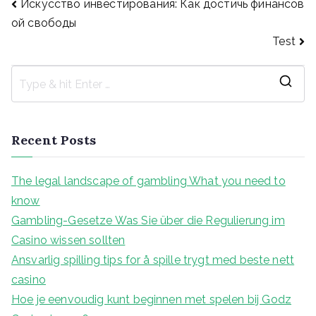
Post
Искусство инвестирования: Как достичь финансов
ой свободы
Test
navigation
S
e
a
Recent Posts
r
c
The legal landscape of gambling What you need to
h
know
f
Gambling-Gesetze Was Sie über die Regulierung im
o
Casino wissen sollten
r
Ansvarlig spilling tips for å spille trygt med beste nett
:
casino
Hoe je eenvoudig kunt beginnen met spelen bij Godz