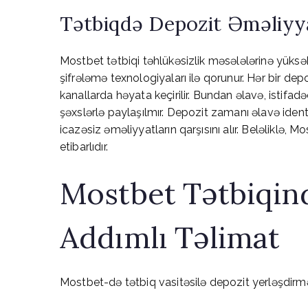
Tətbiqdə Depozit Əməliyya
Mostbet tətbiqi təhlükəsizlik məsələlərinə yüksə
şifrələmə texnologiyaları ilə qorunur. Hər bir depo
kanallarda həyata keçirilir. Bundan əlavə, istifad
şəxslərlə paylaşılmır. Depozit zamanı əlavə ident
icazəsiz əməliyyatların qarşısını alır. Beləliklə, 
etibarlıdır.
Mostbet Tətbiqin
Addımlı Təlimat
Mostbet-də tətbiq vasitəsilə depozit yerləşdirmə