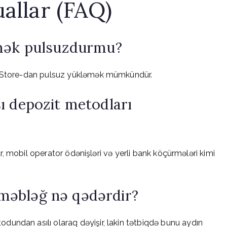
uallar (FAQ)
əmək pulsuzdurmu?
pp Store-dan pulsuz yükləmək mümkündür.
ı depozit metodları
lar, mobil operator ödənişləri və yerli bank köçürmələri kimi
məbləğ nə qədərdir?
undan asılı olaraq dəyişir, lakin tətbiqdə bunu aydın