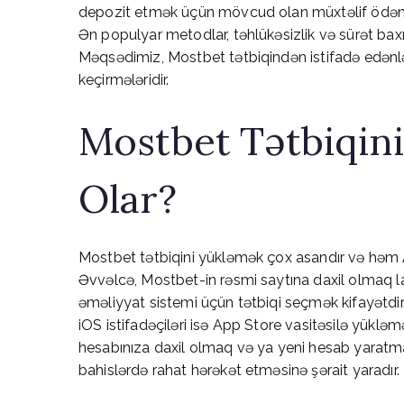
depozit etmək üçün mövcud olan müxtəlif ödən
Ən populyar metodlar, təhlükəsizlik və sürət bax
Məqsədimiz, Mostbet tətbiqindən istifadə edənlə
keçirmələridir.
Mostbet Tətbiqin
Olar?
Mostbet tətbiqini yükləmək çox asandır və həm An
Əvvəlcə, Mostbet-in rəsmi saytına daxil olmaq la
əməliyyat sistemi üçün tətbiqi seçmək kifayətdir. A
iOS istifadəçiləri isə App Store vasitəsilə yükləmə
hesabınıza daxil olmaq və ya yeni hesab yaratm
bahislərdə rahat hərəkət etməsinə şərait yaradır.