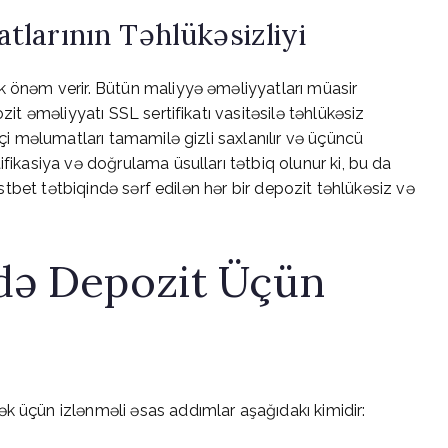
tlarının Təhlükəsizliyi
k önəm verir. Bütün maliyyə əməliyyatları müasir
zit əməliyyatı SSL sertifikatı vasitəsilə təhlükəsiz
əçi məlumatları tamamilə gizli saxlanılır və üçüncü
ifikasiya və doğrulama üsulları tətbiq olunur ki, bu da
Mostbet tətbiqində sərf edilən hər bir depozit təhlükəsiz və
də Depozit Üçün
k üçün izlənməli əsas addımlar aşağıdakı kimidir: