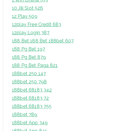
10 Jili Slot 526
12 Play 509
12play Free Credit 683
12play Login 387
188 Bet 188 Bet 188bet 607
188 Pg Bet 197
188 Pg Bet 879
188 Pg Bet Paga 821
188bet 250 147
188bet 250 798
188bet 68183 342
188bet 68183 72
188bet 68183 755
188bet 789
188bet App 349
188bet App 841