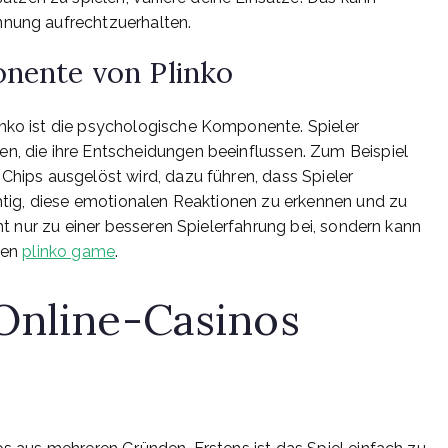
annung aufrechtzuerhalten.
nente von Plinko
inko ist die psychologische Komponente. Spieler
en, die ihre Entscheidungen beeinflussen. Zum Beispiel
Chips ausgelöst wird, dazu führen, dass Spieler
ichtig, diese emotionalen Reaktionen zu erkennen und zu
cht nur zu einer besseren Spielerfahrung bei, sondern kann
len
plinko game
.
Online-Casinos