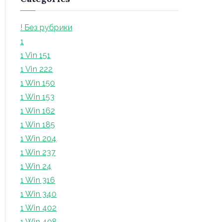
! Без рубрики
1
1 Vin 151
1 Vin 222
1 Win 150
1 Win 153
1 Win 162
1 Win 185
1 Win 204
1 Win 237
1 Win 24
1 Win 316
1 Win 340
1 Win 402
1 Win 408