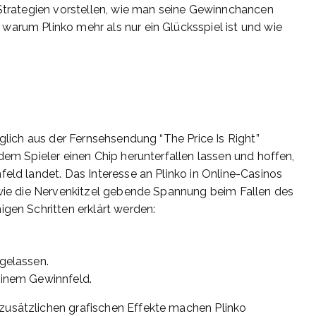
 Strategien vorstellen, wie man seine Gewinnchancen
warum Plinko mehr als nur ein Glücksspiel ist und wie
nglich aus der Fernsehsendung “The Price Is Right”
dem Spieler einen Chip herunterfallen lassen und hoffen,
feld landet. Das Interesse an Plinko in Online-Casinos
sowie die Nervenkitzel gebende Spannung beim Fallen des
igen Schritten erklärt werden:
 gelassen.
 einem Gewinnfeld.
zusätzlichen grafischen Effekte machen Plinko