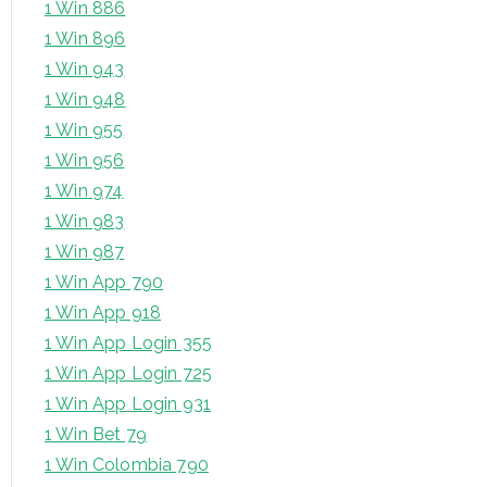
1 Win 886
1 Win 896
1 Win 943
1 Win 948
1 Win 955
1 Win 956
1 Win 974
1 Win 983
1 Win 987
1 Win App 790
1 Win App 918
1 Win App Login 355
1 Win App Login 725
1 Win App Login 931
1 Win Bet 79
1 Win Colombia 790