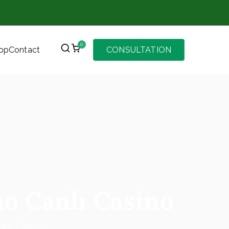
0
op
Contact
CONSULTATION
no Canlı Casino
Canlı Casino