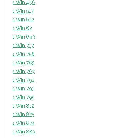
1 Win 458
1 Win 517
1 Win 612
1 Win 62
1 Win 693
1 Win 717
1 Win 758
1 Win 765
1 Win 767
1 Win 792
1 Win 793
1 Win 795
1 Win 812
1 Win 825
1 Win 874
1 Win 880