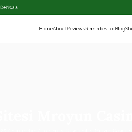
,Dehiwala
Home
About
Reviews
Remedies for
Blog
Sh
VT) Ltd
 Sitesi Mroyun Casi
025
September
19
En İyi Casino Sitesi Mroyun Casino 