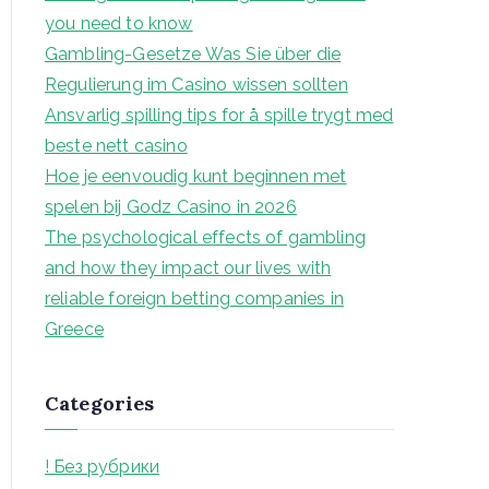
h
you need to know
f
Gambling-Gesetze Was Sie über die
o
Regulierung im Casino wissen sollten
r
Ansvarlig spilling tips for å spille trygt med
:
beste nett casino
Hoe je eenvoudig kunt beginnen met
spelen bij Godz Casino in 2026
The psychological effects of gambling
and how they impact our lives with
reliable foreign betting companies in
Greece
Categories
! Без рубрики