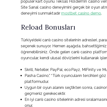
popüler kart oyunu Teksas Holdem’in casino versi
Site Sanal casino deneyimini gerçek bir oyun atmo
deneyimi sunmaktadır
mostbet casino demo
.
Reload Bonusları
Türkiye’deki canlı casino sitelerinin adresleri, p
seçenek sunuyor. Hemen aşağıda, bahsettiğimiz 
öğrenebilirsiniz. Önde gelen canlı casino platfor
oyuncular, kendi ulusal dövizlerini kullanarak işle
Skrill, Neteller, PayPal, ecoPayz, MiFinity ve 
Pasha Casino,” “Türk oyuncuların tercihleri gö
platformudur.
Uygun bir oyun alanını seçtikten sonra, casin
geçmeniz gerekecektir.
En iyi canlı casino sitelerinin adresi sıralamas
onur.