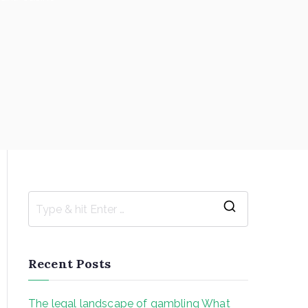
S
e
a
Recent Posts
r
c
The legal landscape of gambling What