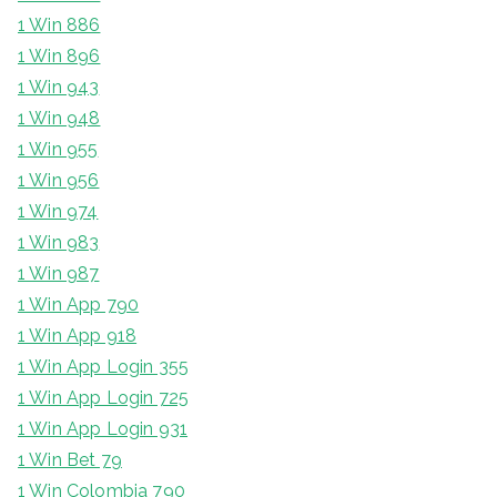
1 Win 886
1 Win 896
1 Win 943
1 Win 948
1 Win 955
1 Win 956
1 Win 974
1 Win 983
1 Win 987
1 Win App 790
1 Win App 918
1 Win App Login 355
1 Win App Login 725
1 Win App Login 931
1 Win Bet 79
1 Win Colombia 790