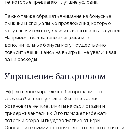
те, которые предлагают лучшие условия.
Важно также обращать внимание на бонусные
функции и специальные предложения, которые
могут значительно увеличить ваши шансы на успех.
Например, бесплатные вращения или
дополнительные бонусы могут существенно
повысить ваши шансы на выигрыш, не увеличивая
ваши расходы.
Управление банкроллом
Эффективное управление банкроллом — это
ключевой аспект успешной игры в казино.
Установите четкие лимиты на свои ставки и
придерживайтесь их. Это поможет избежать
потерь и сохранить удовольствие от игры.
Определите сумму, которую вы готовы потратить, и