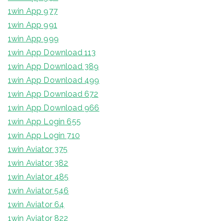
1win App 977
1win App 991
1win App 999
1win App Download 113
1win App Download 389
1win App Download 499
1win App Download 672
1win App Download 966
1win App Login 655
1win App Login 710
1win Aviator 375
1win Aviator 382
1win Aviator 485
1win Aviator 546
1win Aviator 64
1win Aviator 822