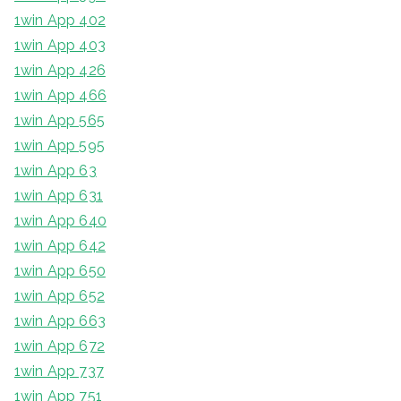
1win App 402
1win App 403
1win App 426
1win App 466
1win App 565
1win App 595
1win App 63
1win App 631
1win App 640
1win App 642
1win App 650
1win App 652
1win App 663
1win App 672
1win App 737
1win App 751