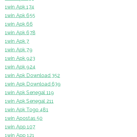
1win Apk 174
1win Apk 655
1win Apk 66
1win Apk 678
1win Apk 7
1win Apk 79
1win Apk 923
1win Apk 924
1win Apk Download 352
1win Apk Download 639
1win Apk Senegal 119
1win Apk Senegal 211
1win Apk Togo 481
1win Apostas 50
1win App 107
1win App 121