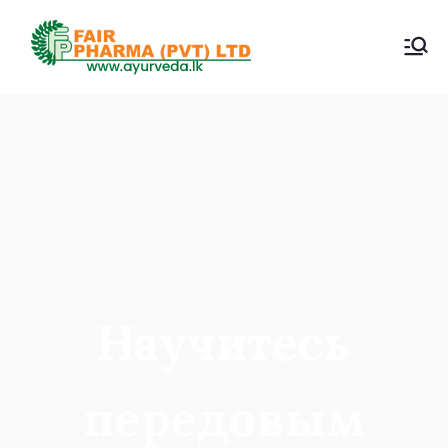
Skip
to
ayurveda.lk
Fairpharma (PVT) Ltd
content
Научитесь
передовым