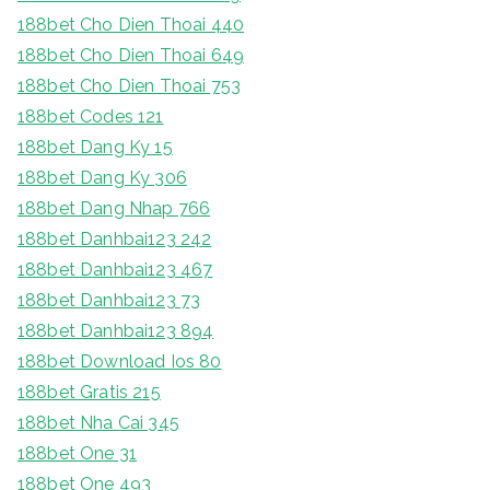
188bet Cho Dien Thoai 440
188bet Cho Dien Thoai 649
188bet Cho Dien Thoai 753
188bet Codes 121
188bet Dang Ky 15
188bet Dang Ky 306
188bet Dang Nhap 766
188bet Danhbai123 242
188bet Danhbai123 467
188bet Danhbai123 73
188bet Danhbai123 894
188bet Download Ios 80
188bet Gratis 215
188bet Nha Cai 345
188bet One 31
188bet One 493