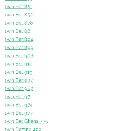
1win Bet 851
1win Bet 852
1win Bet 878
1win Bet 88
1win Bet 894
1win Bet 899
1win Bet 906
1win Bet 910
1win Bet 919
1win Bet 937
1win Bet 967
1win Bet 97
1win Bet 974
1win Bet 977
1win Bet Ghana 775
1win Betting 409