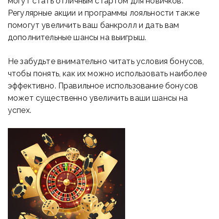
могут стать отличным стартом для новичков.
Регулярные акции и программы лояльности также
помогут увеличить ваш банкролл и дать вам
дополнительные шансы на выигрыш.
Не забудьте внимательно читать условия бонусов,
чтобы понять, как их можно использовать наиболее
эффективно. Правильное использование бонусов
может существенно увеличить ваши шансы на
успех.