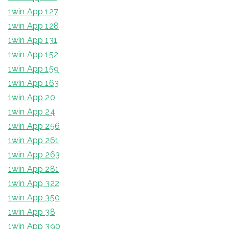
1win App 127
1win App 128
1win App 131
1win App 152
1win App 159
1win App 163
1win App 20
1win App 24
1win App 256
1win App 261
1win App 263
1win App 281
1win App 322
1win App 350
1win App 38
1win App 390