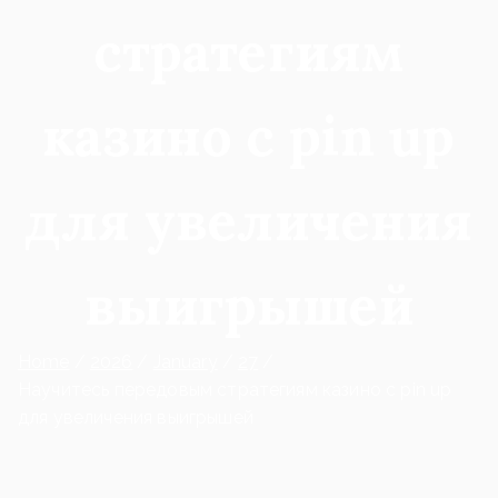
стратегиям
казино с pin up
для увеличения
выигрышей
Home
2026
January
27
Научитесь передовым стратегиям казино с pin up
для увеличения выигрышей