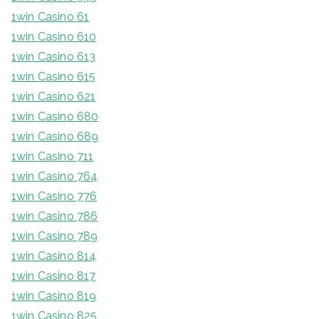
1win Casino 61
1win Casino 610
1win Casino 613
1win Casino 615
1win Casino 621
1win Casino 680
1win Casino 689
1win Casino 711
1win Casino 764
1win Casino 776
1win Casino 786
1win Casino 789
1win Casino 814
1win Casino 817
1win Casino 819
1win Casino 825