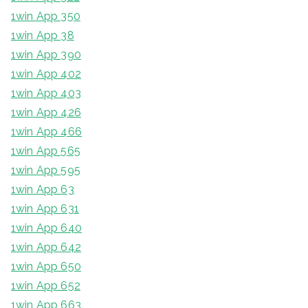
1win App 350
1win App 38
1win App 390
1win App 402
1win App 403
1win App 426
1win App 466
1win App 565
1win App 595
1win App 63
1win App 631
1win App 640
1win App 642
1win App 650
1win App 652
1win App 663