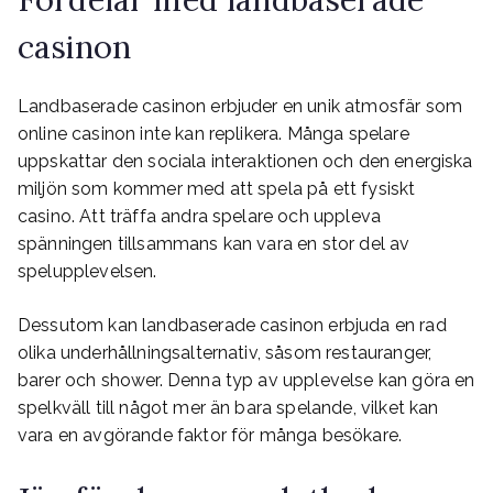
casinon
Landbaserade casinon erbjuder en unik atmosfär som
online casinon inte kan replikera. Många spelare
uppskattar den sociala interaktionen och den energiska
miljön som kommer med att spela på ett fysiskt
casino. Att träffa andra spelare och uppleva
spänningen tillsammans kan vara en stor del av
spelupplevelsen.
Dessutom kan landbaserade casinon erbjuda en rad
olika underhållningsalternativ, såsom restauranger,
barer och shower. Denna typ av upplevelse kan göra en
spelkväll till något mer än bara spelande, vilket kan
vara en avgörande faktor för många besökare.