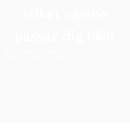
vilket casino
passar dig bäst
Home
2026
January
27
Online eller landbaserat vilket casino passar dig bäst