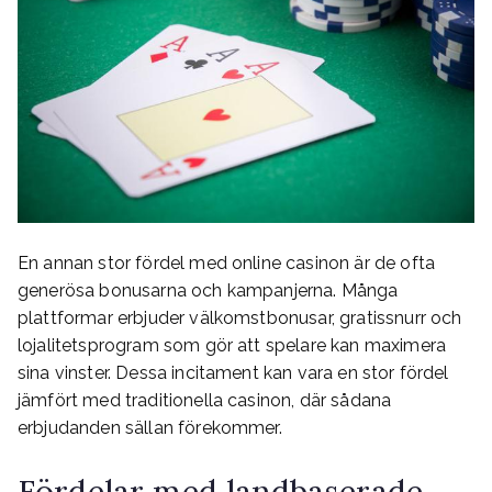
En annan stor fördel med online casinon är de ofta
generösa bonusarna och kampanjerna. Många
plattformar erbjuder välkomstbonusar, gratissnurr och
lojalitetsprogram som gör att spelare kan maximera
sina vinster. Dessa incitament kan vara en stor fördel
jämfört med traditionella casinon, där sådana
erbjudanden sällan förekommer.
Fördelar med landbaserade