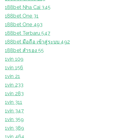
188bet Nha Cai 345
188bet One 31
188bet One 493
188bet Terbaru 547
188bet มือถือ เข้าสู่ระบบ 492
188bet สํารอง 55
1vin 109
1vin 156
1vin 21
1vin 233
1vin 283
1vin 311
1vin 347
1vin 359
1vin 389
1vin 464