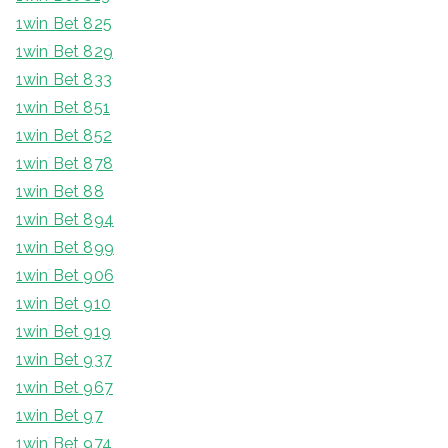
1win Bet 825
1win Bet 829
1win Bet 833
1win Bet 851
1win Bet 852
1win Bet 878
1win Bet 88
1win Bet 894
1win Bet 899
1win Bet 906
1win Bet 910
1win Bet 919
1win Bet 937
1win Bet 967
1win Bet 97
1win Bet 974