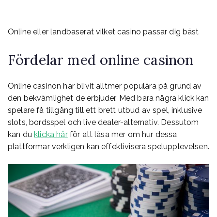
Online eller landbaserat vilket casino passar dig bäst
Fördelar med online casinon
Online casinon har blivit alltmer populära på grund av
den bekvämlighet de erbjuder. Med bara några klick kan
spelare få tillgång till ett brett utbud av spel, inklusive
slots, bordsspel och live dealer-alternativ. Dessutom
kan du
klicka här
för att läsa mer om hur dessa
plattformar verkligen kan effektivisera spelupplevelsen.