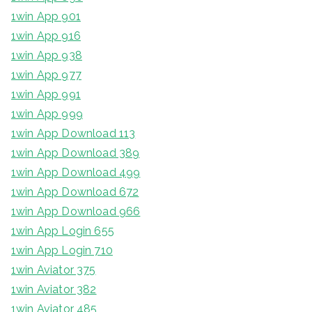
1win App 901
1win App 916
1win App 938
1win App 977
1win App 991
1win App 999
1win App Download 113
1win App Download 389
1win App Download 499
1win App Download 672
1win App Download 966
1win App Login 655
1win App Login 710
1win Aviator 375
1win Aviator 382
1win Aviator 485