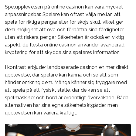
Spelupplevelsen på online casinon kan vara mycket
anpassningsbar. Spelare kan oftast välja mellan att
spela för riktiga pengar eller för skojs skull, vilket ger
dem möjlighet att öva och förbättra sina färdigheter
utan att riskera pengar. Säkerheten är också en viktig
aspekt; de flesta online casinon använder avancerad
kryptering för att skydda sina spelares information.
I kontrast erbjuder landbaserade casinon en mer direkt
upplevelse, där spelare kan känna och se allt som
händer omkring dem. Många känner sig tryggare med
att spela på ett fysiskt ställe, där de kan se att
spelmaskiner och bord är ordentligt övervakade. Båda
alternativen har sina egna säkerhetsåtgärder, men
upplevelsen kan variera kraftigt.