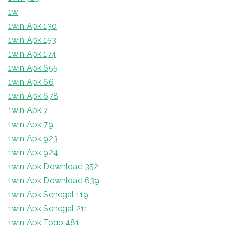
1w
1win Apk 130
1win Apk 153
1win Apk 174
1win Apk 655
1win Apk 66
1win Apk 678
1win Apk 7
1win Apk 79
1win Apk 923
1win Apk 924
1win Apk Download 352
1win Apk Download 639
1win Apk Senegal 119
1win Apk Senegal 211
1win Apk Togo 481