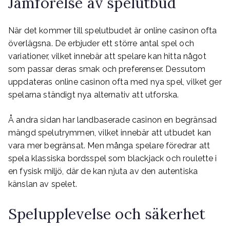
Jämförelse av spelutbud
När det kommer till spelutbudet är online casinon ofta
överlägsna. De erbjuder ett större antal spel och
variationer, vilket innebär att spelare kan hitta något
som passar deras smak och preferenser. Dessutom
uppdateras online casinon ofta med nya spel, vilket ger
spelarna ständigt nya alternativ att utforska.
Å andra sidan har landbaserade casinon en begränsad
mängd spelutrymmen, vilket innebär att utbudet kan
vara mer begränsat. Men många spelare föredrar att
spela klassiska bordsspel som blackjack och roulette i
en fysisk miljö, där de kan njuta av den autentiska
känslan av spelet.
Spelupplevelse och säkerhet