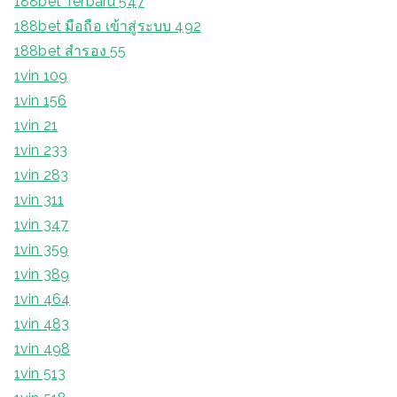
188bet Terbaru 547
188bet มือถือ เข้าสู่ระบบ 492
188bet สํารอง 55
1vin 109
1vin 156
1vin 21
1vin 233
1vin 283
1vin 311
1vin 347
1vin 359
1vin 389
1vin 464
1vin 483
1vin 498
1vin 513