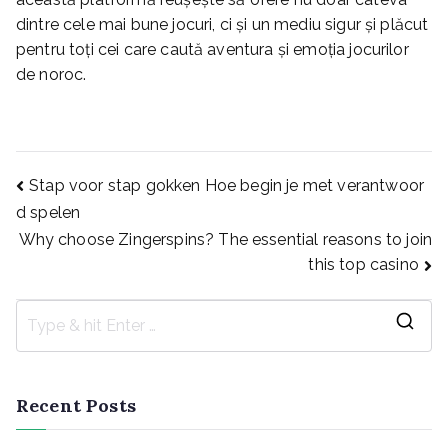
dintre cele mai bune jocuri, ci și un mediu sigur și plăcut
pentru toți cei care caută aventura și emoția jocurilor
de noroc.
Post
Stap voor stap gokken Hoe begin je met verantwoor
d spelen
Why choose Zingerspins? The essential reasons to join
navigation
this top casino
S
e
a
Recent Posts
r