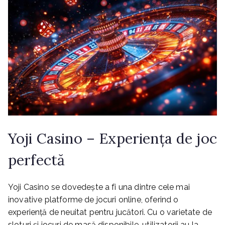
Yoji Casino – Experiența de joc
perfectă
Yoji Casino se dovedește a fi una dintre cele mai
inovative platforme de jocuri online, oferind o
experiență de neuitat pentru jucători. Cu o varietate de
sloturi și jocuri de masă disponibile, utilizatorii au la