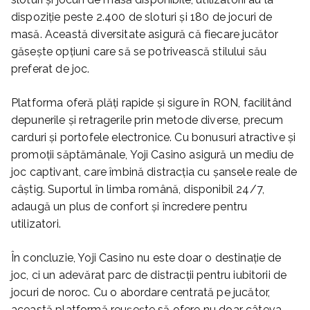
dispoziție peste 2.400 de sloturi și 180 de jocuri de
masă. Această diversitate asigură că fiecare jucător
găsește opțiuni care să se potrivească stilului său
preferat de joc.
Platforma oferă plăți rapide și sigure în RON, facilitând
depunerile și retragerile prin metode diverse, precum
carduri și portofele electronice. Cu bonusuri atractive și
promoții săptămânale, Yoji Casino asigură un mediu de
joc captivant, care îmbină distracția cu șansele reale de
câștig. Suportul în limba română, disponibil 24/7,
adaugă un plus de confort și încredere pentru
utilizatori.
În concluzie, Yoji Casino nu este doar o destinație de
joc, ci un adevărat parc de distracții pentru iubitorii de
jocuri de noroc. Cu o abordare centrată pe jucător,
această platformă reușește să ofere nu doar câteva