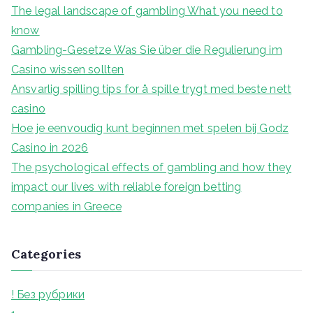
c
The legal landscape of gambling What you need to
h
know
f
Gambling-Gesetze Was Sie über die Regulierung im
o
Casino wissen sollten
r
Ansvarlig spilling tips for å spille trygt med beste nett
:
casino
Hoe je eenvoudig kunt beginnen met spelen bij Godz
Casino in 2026
The psychological effects of gambling and how they
impact our lives with reliable foreign betting
companies in Greece
Categories
! Без рубрики