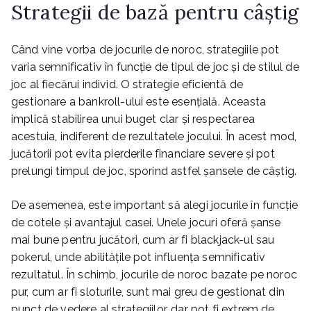
Strategii de bază pentru câștig
Când vine vorba de jocurile de noroc, strategiile pot
varia semnificativ în funcție de tipul de joc și de stilul de
joc al fiecărui individ. O strategie eficientă de
gestionare a bankroll-ului este esențială. Aceasta
implică stabilirea unui buget clar și respectarea
acestuia, indiferent de rezultatele jocului. În acest mod,
jucătorii pot evita pierderile financiare severe și pot
prelungi timpul de joc, sporind astfel șansele de câștig.
De asemenea, este important să alegi jocurile în funcție
de cotele și avantajul casei. Unele jocuri oferă șanse
mai bune pentru jucători, cum ar fi blackjack-ul sau
pokerul, unde abilitățile pot influența semnificativ
rezultatul. În schimb, jocurile de noroc bazate pe noroc
pur, cum ar fi sloturile, sunt mai greu de gestionat din
punct de vedere al strategiilor, dar pot fi extrem de