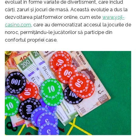
evoluat în forme variate de divertisment, care includ
cărți, zaruri și jocuri de masă. Această evoluție a dus la
dezvoltarea platformelor online, cum este
www.yoji-
casino.com
, care au democratizat accesul la jocurile de
noroc, permițându-le jucătorilor să participe din
confortul propriei case.