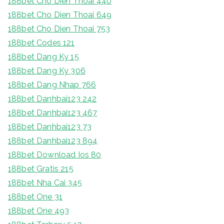
188bet Cho Dien Thoai 440
188bet Cho Dien Thoai 649
188bet Cho Dien Thoai 753
188bet Codes 121
188bet Dang Ky 15
188bet Dang Ky 306
188bet Dang Nhap 766
188bet Danhbai123 242
188bet Danhbai123 467
188bet Danhbai123 73
188bet Danhbai123 894
188bet Download Ios 80
188bet Gratis 215
188bet Nha Cai 345
188bet One 31
188bet One 493