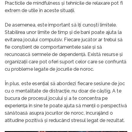
Practicile de mindfulness și tehnicile de relaxare pot fi
extrem de utile în aceste situații.
De asemenea, este important să îți cunoști limitele.
Stabilirea unor limite de timp și de bani poate ajuta la
evitarea jocului compulsiv. Fiecare jucător ar trebui să
fie conștient de comportamentele sale și să
recunoască semnele de dependență. Există resurse și
organizații care pot oferi suport celor care se confruntă
cu probleme legate de jocurile de noroc.
În plus, este esențial să abordezi fiecare sesiune de joc
cu o mentalitate de distracție, nu doar de câștig. A te
bucura de procesul jocului și a te concentra pe
experiența în sine te poate ajuta să menții o perspectivă
sănătoasă asupra jocurilor de noroc, încurajând o
atitudine pozitivă și reducând stresul legat de rezultat.