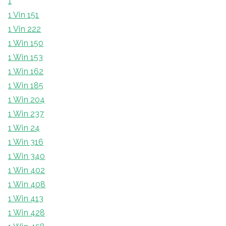
1
1 Vin 151
1 Vin 222
1 Win 150
1 Win 153
1 Win 162
1 Win 185
1 Win 204
1 Win 237
1 Win 24
1 Win 316
1 Win 340
1 Win 402
1 Win 408
1 Win 413
1 Win 428