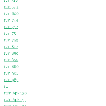
1vin 518
1vin 547
1vin 600
1vin 744
1vin 747
1vin 75
1vin 759
1vin 812
1vin 850
1vin 855
1vin 860
1vin 981
1vin 985
1w
1win Apk 130
1win Apk 153